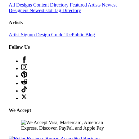
All Designs
Content Directory
Featured Artists
Newest
Designers
Newest slot
Tag Directory
Artists
Artist Signup
Design Guide
TeePublic Blog
Follow Us
We Accept