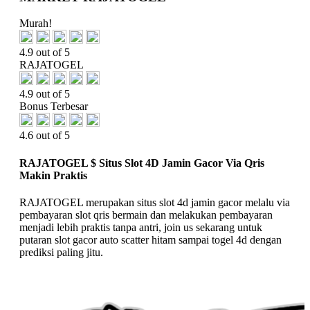
Murah!
4.9 out of 5
RAJATOGEL
4.9 out of 5
Bonus Terbesar
4.6 out of 5
RAJATOGEL $ Situs Slot 4D Jamin Gacor Via Qris
Makin Praktis
RAJATOGEL merupakan situs slot 4d jamin gacor melalu via
pembayaran slot qris bermain dan melakukan pembayaran
menjadi lebih praktis tanpa antri, join us sekarang untuk
putaran slot gacor auto scatter hitam sampai togel 4d dengan
prediksi paling jitu.