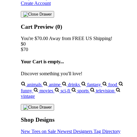
Create Account
Cart Preview (0)
You're
$70.00
Away from
FREE US Shipping!
$0
$70
Your Cart is empty...
Discover something you'll love!
animals
anime
drinks
fantasy
food
funny
movies
sci-fi
sports
television
vintage
Shop Designs
New Tees on Sale
Newest Designers
Tag Directory