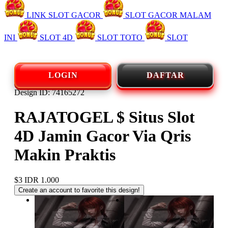
LINK SLOT GACOR
SLOT GACOR MALAM
INI
SLOT 4D
SLOT TOTO
SLOT
LOGIN
DAFTAR
Design ID: 74165272
RAJATOGEL $ Situs Slot
4D Jamin Gacor Via Qris
Makin Praktis
$3
IDR 1.000
Create an account to favorite this design!