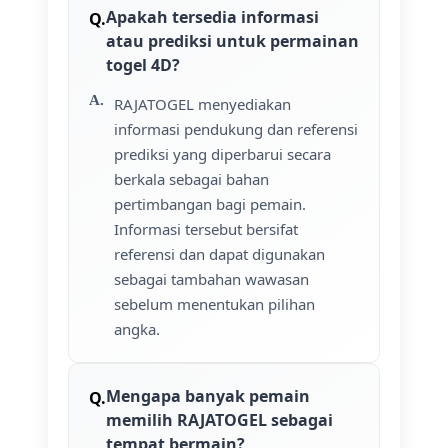
Apakah tersedia informasi
atau prediksi untuk permainan
togel 4D?
RAJATOGEL menyediakan
informasi pendukung dan referensi
prediksi yang diperbarui secara
berkala sebagai bahan
pertimbangan bagi pemain.
Informasi tersebut bersifat
referensi dan dapat digunakan
sebagai tambahan wawasan
sebelum menentukan pilihan
angka.
Mengapa banyak pemain
memilih RAJATOGEL sebagai
tempat bermain?