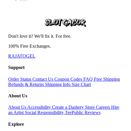
Don't love it? We'll fix it. For free.
100% Free Exchanges.
RAJATOGEL
Support
Order Status
Contact Us
Coupon Codes
FAQ
Free Shipping
Refunds & Returns
Shipping Info
Size Chart
About Us
About Us
Accessibility
Create a Dashery Store
Careers
Hire
an Artist
Social Responsibility
TeePublic Reviews
Explore