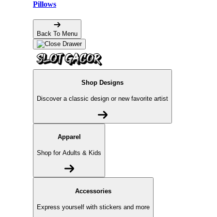
Pillows
Back To Menu
Shop Designs
Discover a classic design or new favorite artist
Apparel
Shop for Adults & Kids
Accessories
Express yourself with stickers and more