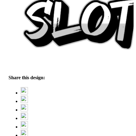
Share this design: