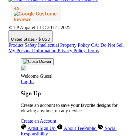
© TP Apparel LLC 2012 - 2025
United States - $ USD
Product Safety
Intellectual Property Policy
CA: Do Not Sell
My Personal Information
Privacy Policy
Terms
Welcome Guest!
Log In
Sign Up
Create an account to save your favorite designs for
viewing anytime, on any device.
Create an Account
Artist Sign Up
About TeePublic
Social
Responsibility