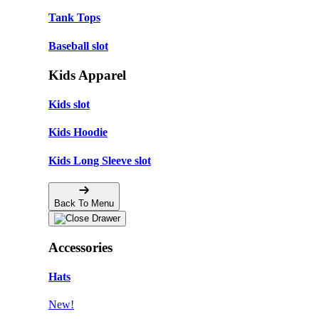
Tank Tops
Baseball slot
Kids Apparel
Kids slot
Kids Hoodie
Kids Long Sleeve slot
Back To Menu
Accessories
Hats
New!