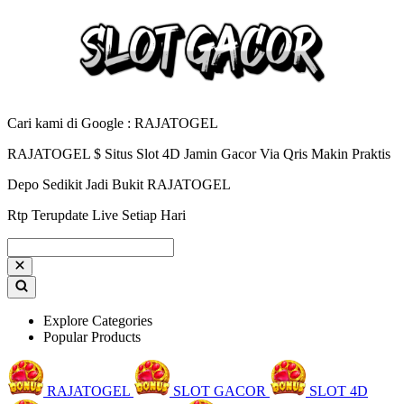
Cari kami di Google : RAJATOGEL
RAJATOGEL $ Situs Slot 4D Jamin Gacor Via Qris Makin Praktis
Depo Sedikit Jadi Bukit RAJATOGEL
Rtp Terupdate Live Setiap Hari
Explore Categories
Popular Products
RAJATOGEL
SLOT GACOR
SLOT 4D