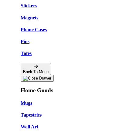
Stickers
Magnets
Phone Cases
Pins
Totes
Back To Menu
Home Goods
Mugs
Tapestries
Wall Art