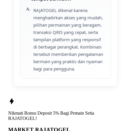
RAJATOGEL dikenal karena
menghadirkan akses yang mudah,
pilihan permainan yang beragam,
transaksi QRIS yang cepat, serta
tampilan platform yang responsif
di berbagai perangkat. Kombinasi
tersebut memberikan pengalaman
bermain yang praktis dan nyaman
bagi para pengguna.
Nikmati
Bonus Deposit 5%
Bagi Pemain Setia
RAJATOGEL!
MARKET RAJATOGEL