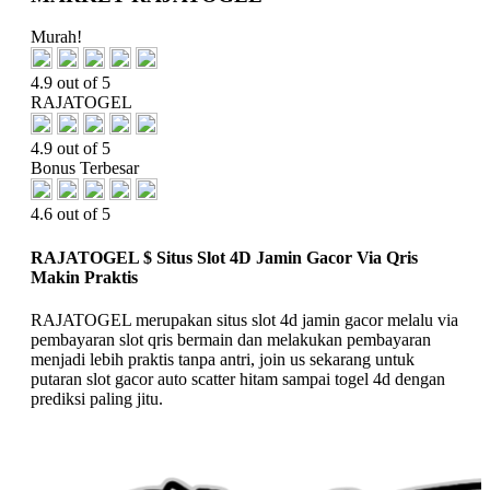
Murah!
4.9 out of 5
RAJATOGEL
4.9 out of 5
Bonus Terbesar
4.6 out of 5
RAJATOGEL $ Situs Slot 4D Jamin Gacor Via Qris
Makin Praktis
RAJATOGEL merupakan situs slot 4d jamin gacor melalu via
pembayaran slot qris bermain dan melakukan pembayaran
menjadi lebih praktis tanpa antri, join us sekarang untuk
putaran slot gacor auto scatter hitam sampai togel 4d dengan
prediksi paling jitu.