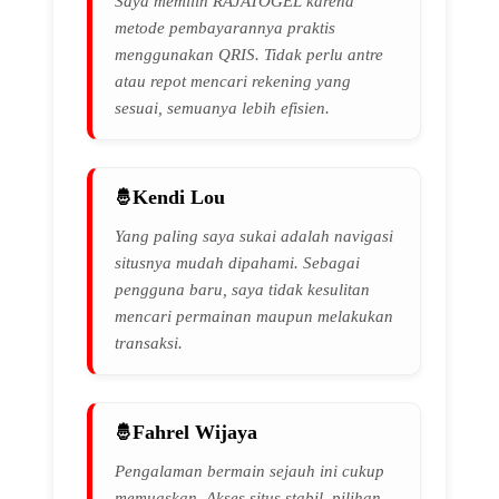
Saya memilih RAJATOGEL karena
metode pembayarannya praktis
menggunakan QRIS. Tidak perlu antre
atau repot mencari rekening yang
sesuai, semuanya lebih efisien.
Kendi Lou
Yang paling saya sukai adalah navigasi
situsnya mudah dipahami. Sebagai
pengguna baru, saya tidak kesulitan
mencari permainan maupun melakukan
transaksi.
Fahrel Wijaya
Pengalaman bermain sejauh ini cukup
memuaskan. Akses situs stabil, pilihan