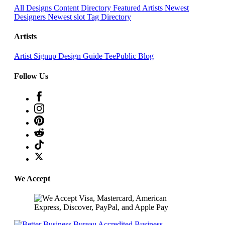
All Designs
Content Directory
Featured Artists
Newest
Designers
Newest slot
Tag Directory
Artists
Artist Signup
Design Guide
TeePublic Blog
Follow Us
We Accept