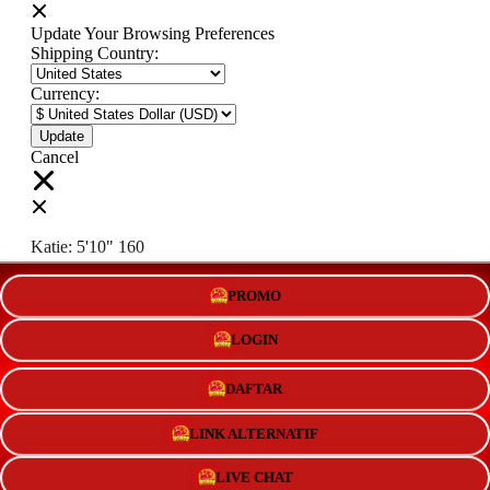
Update Your Browsing Preferences
Shipping Country:
Currency:
Cancel
Katie:
5'10"
160
PROMO
Select your person:
Male
Female
LOGIN
Height
Short
Med
Tall
DAFTAR
Weight
Slim
Avg
Heavy
LINK ALTERNATIF
View Size Chart
LIVE CHAT