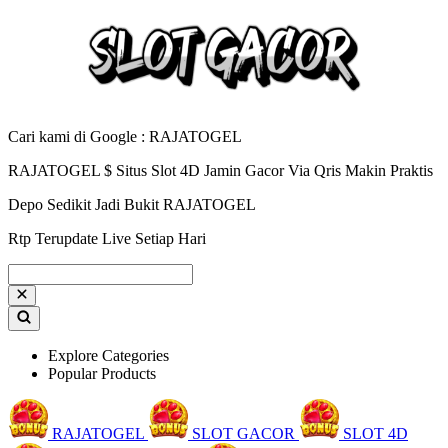
Cari kami di Google : RAJATOGEL
RAJATOGEL $ Situs Slot 4D Jamin Gacor Via Qris Makin Praktis
Depo Sedikit Jadi Bukit RAJATOGEL
Rtp Terupdate Live Setiap Hari
Explore Categories
Popular Products
RAJATOGEL
SLOT GACOR
SLOT 4D