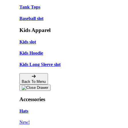
Tank Tops
Baseball slot
Kids Apparel
Kids slot
Kids Hoodie
Kids Long Sleeve slot
Back To Menu
Accessories
Hats
New!