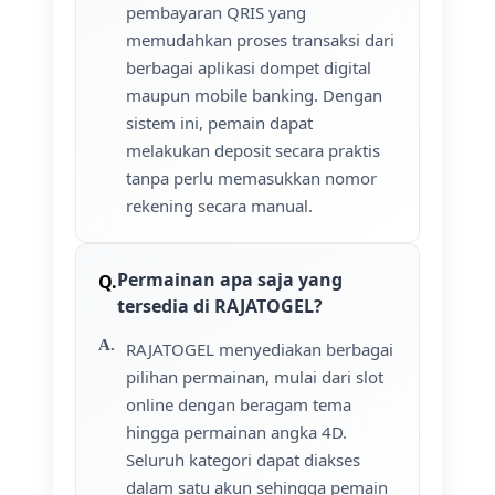
pembayaran QRIS yang
memudahkan proses transaksi dari
berbagai aplikasi dompet digital
maupun mobile banking. Dengan
sistem ini, pemain dapat
melakukan deposit secara praktis
tanpa perlu memasukkan nomor
rekening secara manual.
Permainan apa saja yang
tersedia di RAJATOGEL?
RAJATOGEL menyediakan berbagai
pilihan permainan, mulai dari slot
online dengan beragam tema
hingga permainan angka 4D.
Seluruh kategori dapat diakses
dalam satu akun sehingga pemain