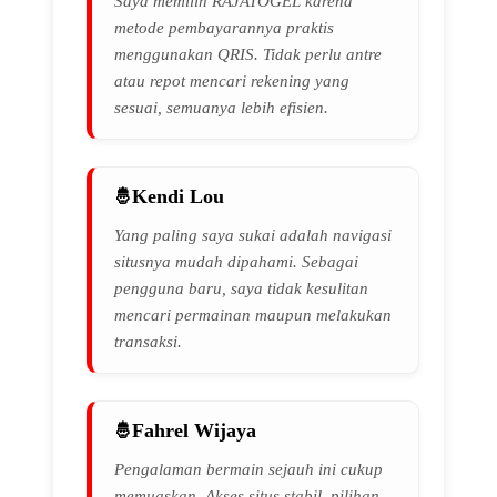
Saya memilih RAJATOGEL karena
metode pembayarannya praktis
menggunakan QRIS. Tidak perlu antre
atau repot mencari rekening yang
sesuai, semuanya lebih efisien.
Kendi Lou
Yang paling saya sukai adalah navigasi
situsnya mudah dipahami. Sebagai
pengguna baru, saya tidak kesulitan
mencari permainan maupun melakukan
transaksi.
Fahrel Wijaya
Pengalaman bermain sejauh ini cukup
memuaskan. Akses situs stabil, pilihan