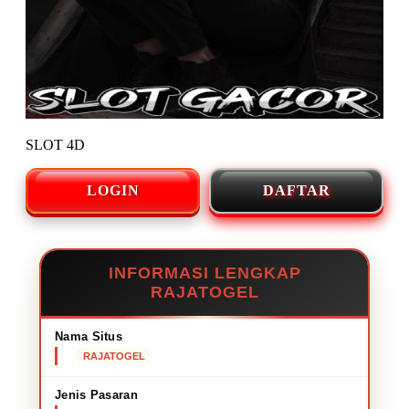
SLOT 4D
LOGIN
DAFTAR
INFORMASI LENGKAP
RAJATOGEL
Nama Situs
RAJATOGEL
Jenis Pasaran