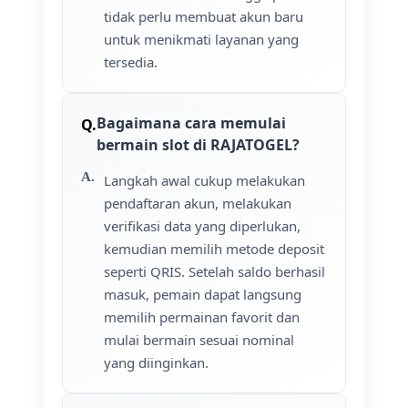
tidak perlu membuat akun baru
untuk menikmati layanan yang
tersedia.
Bagaimana cara memulai
bermain slot di RAJATOGEL?
Langkah awal cukup melakukan
pendaftaran akun, melakukan
verifikasi data yang diperlukan,
kemudian memilih metode deposit
seperti QRIS. Setelah saldo berhasil
masuk, pemain dapat langsung
memilih permainan favorit dan
mulai bermain sesuai nominal
yang diinginkan.