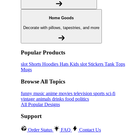
Home Goods
Decorate with pillows, tapestries, and more
Popular Products
slot
Shorts
Hoodies
Hats
Kids slot
Stickers
Tank Tops
Mugs
Browse All Topics
funny
music
anime
movies
television
sports
sci-fi
vintage
animals
drinks
food
politics
All Popular Designs
Support
Order Status
FAQ
Contact Us