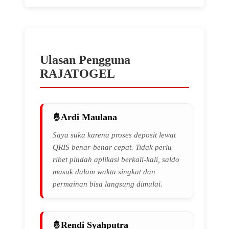
Ulasan Pengguna
RAJATOGEL
Ardi Maulana
Saya suka karena proses deposit lewat
QRIS benar-benar cepat. Tidak perlu
ribet pindah aplikasi berkali-kali, saldo
masuk dalam waktu singkat dan
permainan bisa langsung dimulai.
Rendi Syahputra