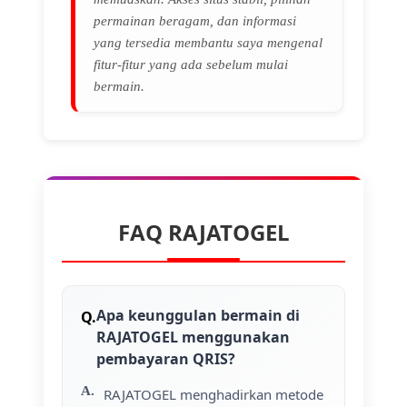
permainan beragam, dan informasi
yang tersedia membantu saya mengenal
fitur-fitur yang ada sebelum mulai
bermain.
FAQ RAJATOGEL
Apa keunggulan bermain di
RAJATOGEL menggunakan
pembayaran QRIS?
RAJATOGEL menghadirkan metode