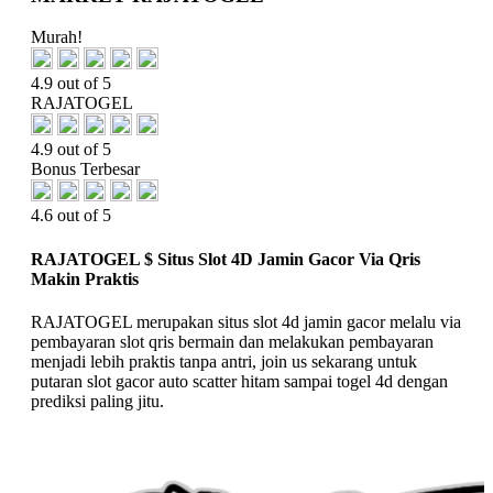
Murah!
4.9 out of 5
RAJATOGEL
4.9 out of 5
Bonus Terbesar
4.6 out of 5
RAJATOGEL $ Situs Slot 4D Jamin Gacor Via Qris
Makin Praktis
RAJATOGEL merupakan situs slot 4d jamin gacor melalu via
pembayaran slot qris bermain dan melakukan pembayaran
menjadi lebih praktis tanpa antri, join us sekarang untuk
putaran slot gacor auto scatter hitam sampai togel 4d dengan
prediksi paling jitu.