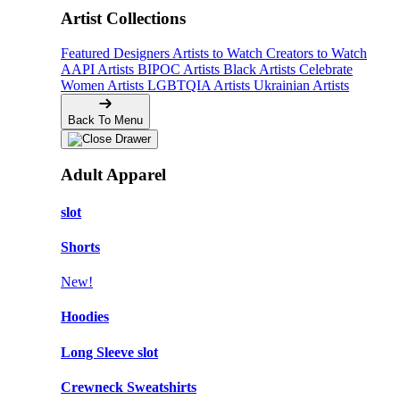
Artist Collections
Featured Designers
Artists to Watch
Creators to Watch
AAPI Artists
BIPOC Artists
Black Artists
Celebrate
Women Artists
LGBTQIA Artists
Ukrainian Artists
Back To Menu
Adult Apparel
slot
Shorts
New!
Hoodies
Long Sleeve slot
Crewneck Sweatshirts