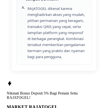
RAJATOGEL dikenal karena
menghadirkan akses yang mudah,
pilihan permainan yang beragam,
transaksi QRIS yang cepat, serta
tampilan platform yang responsif
di berbagai perangkat. Kombinasi
tersebut memberikan pengalaman
bermain yang praktis dan nyaman
bagi para pengguna.
Nikmati
Bonus Deposit 5%
Bagi Pemain Setia
RAJATOGEL!
MARKET RAJATOGEL