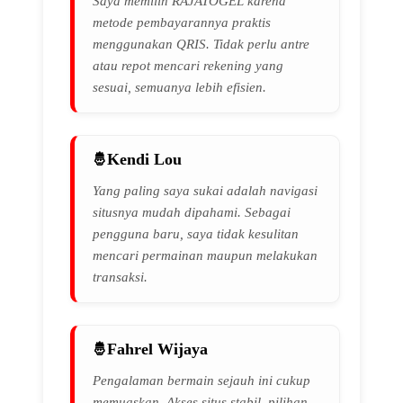
Saya memilih RAJATOGEL karena
metode pembayarannya praktis
menggunakan QRIS. Tidak perlu antre
atau repot mencari rekening yang
sesuai, semuanya lebih efisien.
Kendi Lou
Yang paling saya sukai adalah navigasi
situsnya mudah dipahami. Sebagai
pengguna baru, saya tidak kesulitan
mencari permainan maupun melakukan
transaksi.
Fahrel Wijaya
Pengalaman bermain sejauh ini cukup
memuaskan. Akses situs stabil, pilihan