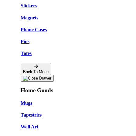
Stickers
Magnets
Phone Cases
Pins
Totes
Back To Menu
Home Goods
Mugs
Tapestries
Wall Art