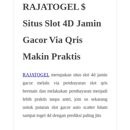
RAJATOGEL $
Situs Slot 4D Jamin
Gacor Via Qris
Makin Praktis
RAJATOGEL
merupakan situs slot 4d jamin
gacor melalu via pembayaran slot qris
bermain dan melakukan pembayaran menjadi
lebih praktis tanpa antri, join us sekarang
untuk putaran slot gacor auto scatter hitam
sampai togel 4d dengan prediksi paling jitu