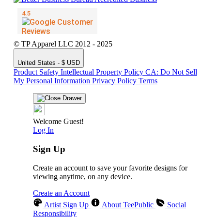
© TP Apparel LLC 2012 - 2025
United States - $ USD
Product Safety
Intellectual Property Policy
CA: Do Not Sell
My Personal Information
Privacy Policy
Terms
Welcome Guest!
Log In
Sign Up
Create an account to save your favorite designs for
viewing anytime, on any device.
Create an Account
Artist Sign Up
About TeePublic
Social
Responsibility