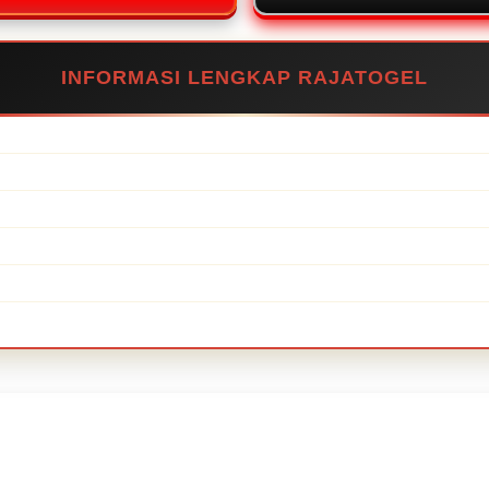
INFORMASI LENGKAP RAJATOGEL