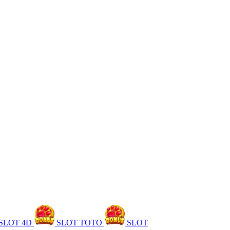
SLOT 4D
SLOT TOTO
SLOT