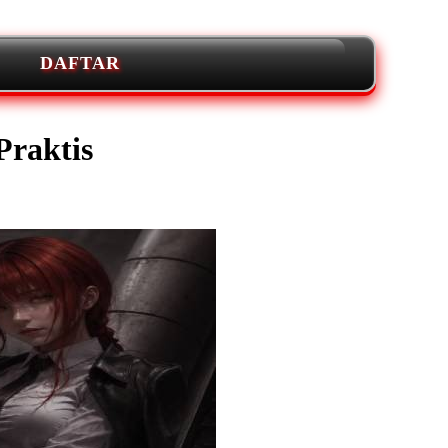
DAFTAR
Praktis