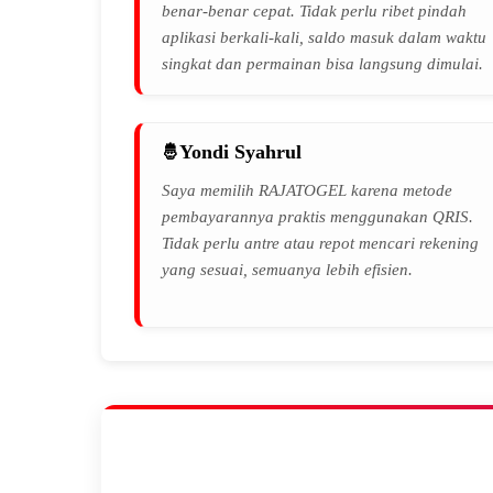
benar-benar cepat. Tidak perlu ribet pindah
aplikasi berkali-kali, saldo masuk dalam waktu
singkat dan permainan bisa langsung dimulai.
Yondi Syahrul
Saya memilih RAJATOGEL karena metode
pembayarannya praktis menggunakan QRIS.
Tidak perlu antre atau repot mencari rekening
yang sesuai, semuanya lebih efisien.