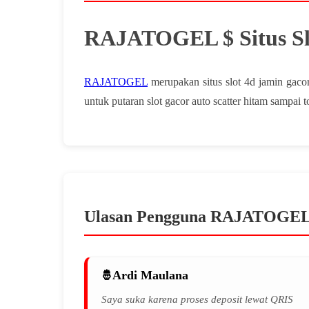
RAJATOGEL $ Situs Slo
RAJATOGEL
merupakan situs slot 4d jamin gacor
untuk putaran slot gacor auto scatter hitam sampai t
Ulasan Pengguna RAJATOGE
Ardi Maulana
Saya suka karena proses deposit lewat QRIS