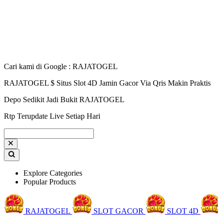
Cari kami di Google : RAJATOGEL
RAJATOGEL $ Situs Slot 4D Jamin Gacor Via Qris Makin Praktis
Depo Sedikit Jadi Bukit RAJATOGEL
Rtp Terupdate Live Setiap Hari
Explore Categories
Popular Products
RAJATOGEL
SLOT GACOR
SLOT 4D