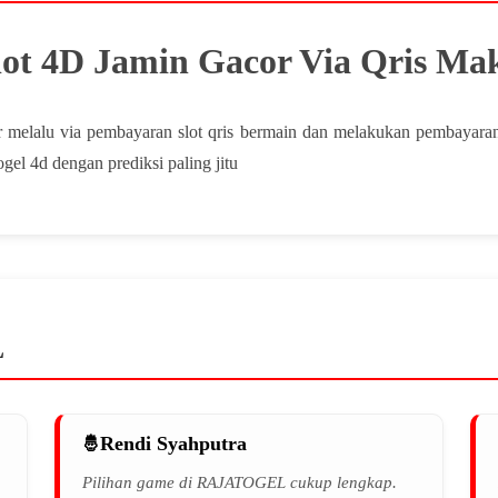
t 4D Jamin Gacor Via Qris Mak
 melalu via pembayaran slot qris bermain dan melakukan pembayaran m
ogel 4d dengan prediksi paling jitu
L
Rendi Syahputra
Pilihan game di RAJATOGEL cukup lengkap.