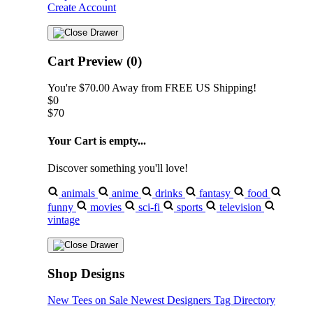
Create Account
Cart Preview (0)
You're
$70.00
Away from
FREE US Shipping!
$0
$70
Your Cart is empty...
Discover something you'll love!
animals
anime
drinks
fantasy
food
funny
movies
sci-fi
sports
television
vintage
Shop Designs
New Tees on Sale
Newest Designers
Tag Directory