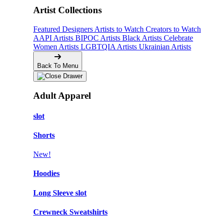
Artist Collections
Featured Designers
Artists to Watch
Creators to Watch
AAPI Artists
BIPOC Artists
Black Artists
Celebrate
Women Artists
LGBTQIA Artists
Ukrainian Artists
Back To Menu
Adult Apparel
slot
Shorts
New!
Hoodies
Long Sleeve slot
Crewneck Sweatshirts