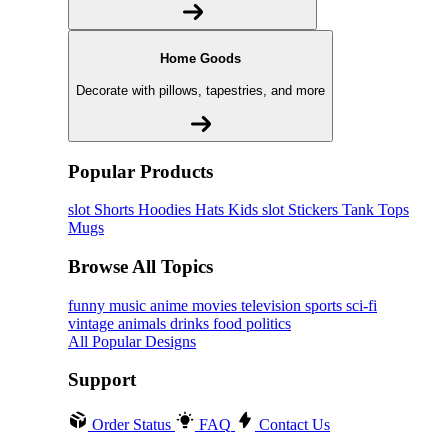
Home Goods
Decorate with pillows, tapestries, and more
Popular Products
slot
Shorts
Hoodies
Hats
Kids slot
Stickers
Tank Tops
Mugs
Browse All Topics
funny
music
anime
movies
television
sports
sci-fi
vintage
animals
drinks
food
politics
All Popular Designs
Support
Order Status
FAQ
Contact Us