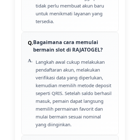
tidak perlu membuat akun baru
untuk menikmati layanan yang
tersedia.
Bagaimana cara memulai
bermain slot di RAJATOGEL?
Langkah awal cukup melakukan
pendaftaran akun, melakukan
verifikasi data yang diperlukan,
kemudian memilih metode deposit
seperti QRIS. Setelah saldo berhasil
masuk, pemain dapat langsung
memilih permainan favorit dan
mulai bermain sesuai nominal
yang diinginkan.