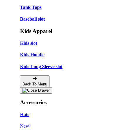
Tank Tops
Baseball slot
Kids Apparel
Kids slot
Kids Hoodie
Kids Long Sleeve slot
Back To Menu
Accessories
Hats
New!