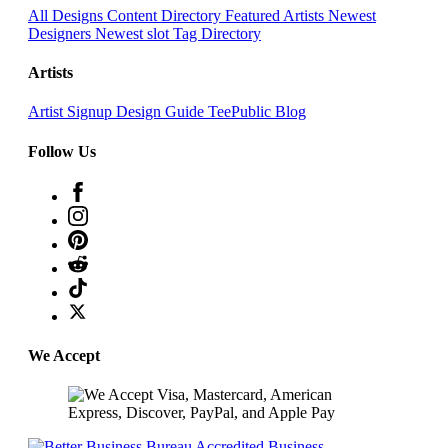
All Designs
Content Directory
Featured Artists
Newest
Designers
Newest slot
Tag Directory
Artists
Artist Signup
Design Guide
TeePublic Blog
Follow Us
We Accept