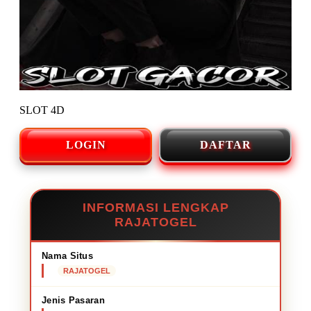
SLOT 4D
LOGIN
DAFTAR
INFORMASI LENGKAP
RAJATOGEL
Nama Situs
RAJATOGEL
Jenis Pasaran