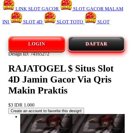
LINK SLOT GACOR
SLOT GACOR MALAM
INI
SLOT 4D
SLOT TOTO
SLOT
LOGIN
DAFTAR
Design ID: 74165272
RAJATOGEL $ Situs Slot
4D Jamin Gacor Via Qris
Makin Praktis
$3
IDR 1.000
Create an account to favorite this design!