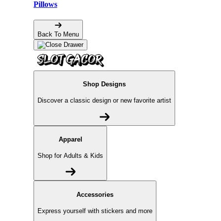
Pillows
Back To Menu
Shop Designs
Discover a classic design or new favorite artist
Apparel
Shop for Adults & Kids
Accessories
Express yourself with stickers and more