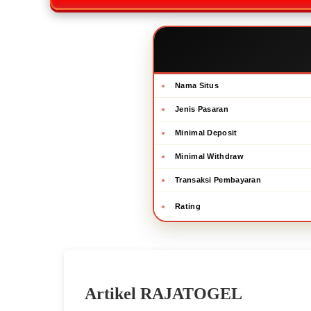
Nama Situs
Jenis Pasaran
Minimal Deposit
Minimal Withdraw
Transaksi Pembayaran
Rating
Artikel RAJATOGEL