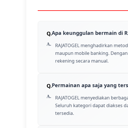
Apa keunggulan bermain di
RAJATOGEL menghadirkan metode 
maupun mobile banking. Dengan 
rekening secara manual.
Permainan apa saja yang ter
RAJATOGEL menyediakan berbagai 
Seluruh kategori dapat diakses 
tersedia.