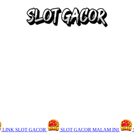
LINK SLOT GACOR
SLOT GACOR MALAM INI