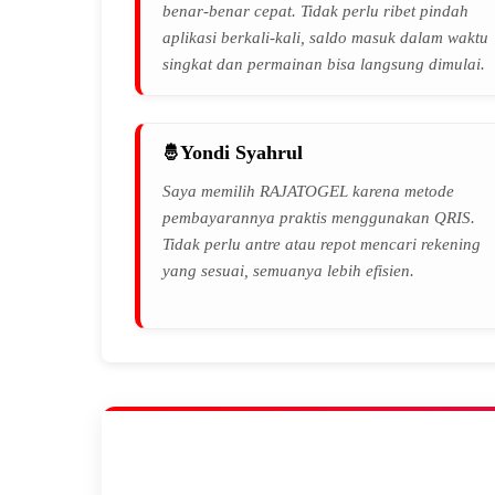
benar-benar cepat. Tidak perlu ribet pindah
aplikasi berkali-kali, saldo masuk dalam waktu
singkat dan permainan bisa langsung dimulai.
Yondi Syahrul
Saya memilih RAJATOGEL karena metode
pembayarannya praktis menggunakan QRIS.
Tidak perlu antre atau repot mencari rekening
yang sesuai, semuanya lebih efisien.