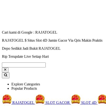
Cari kami di Google : RAJATOGEL
RAJATOGEL $ Situs Slot 4D Jamin Gacor Via Qris Makin Praktis
Depo Sedikit Jadi Bukit RAJATOGEL
Rtp Terupdate Live Setiap Hari
Explore Categories
Popular Products
RAJATOGEL
SLOT GACOR
SLOT 4D