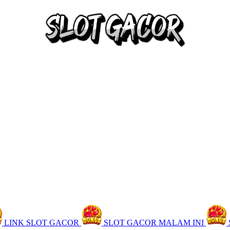
LINK SLOT GACOR
SLOT GACOR MALAM INI