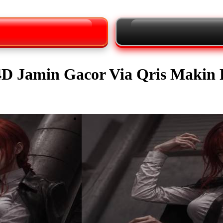
D Jamin Gacor Via Qris Makin 