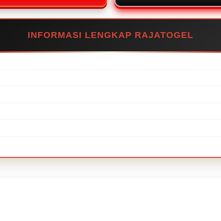
INFORMASI LENGKAP RAJATOGEL