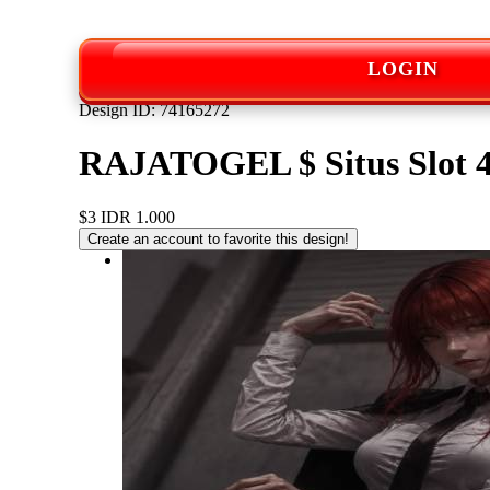
LOGIN
Design ID: 74165272
RAJATOGEL $ Situs Slot 4
$3
IDR 1.000
Create an account to favorite this design!