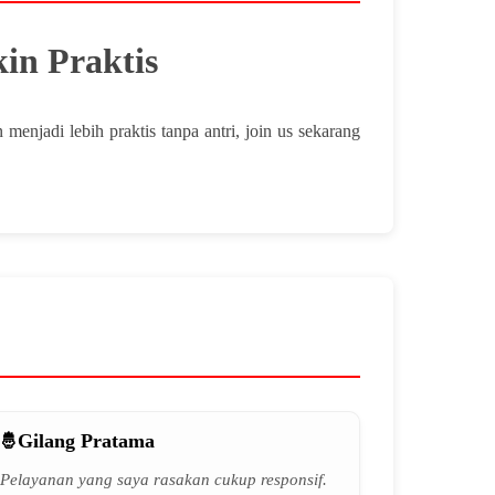
in Praktis
enjadi lebih praktis tanpa antri, join us sekarang
Gilang Pratama
Pelayanan yang saya rasakan cukup responsif.