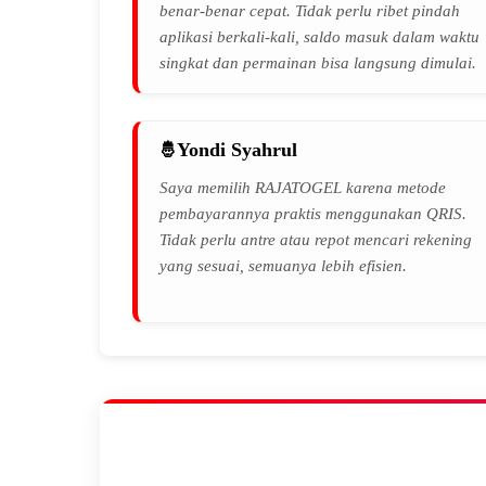
benar-benar cepat. Tidak perlu ribet pindah
aplikasi berkali-kali, saldo masuk dalam waktu
singkat dan permainan bisa langsung dimulai.
Yondi Syahrul
Saya memilih RAJATOGEL karena metode
pembayarannya praktis menggunakan QRIS.
Tidak perlu antre atau repot mencari rekening
yang sesuai, semuanya lebih efisien.