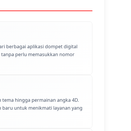
berbagai aplikasi dompet digital
is tanpa perlu memasukkan nomor
am tema hingga permainan angka 4D.
n baru untuk menikmati layanan yang