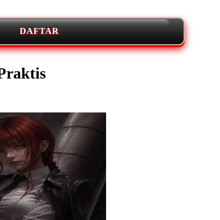
DAFTAR
Praktis