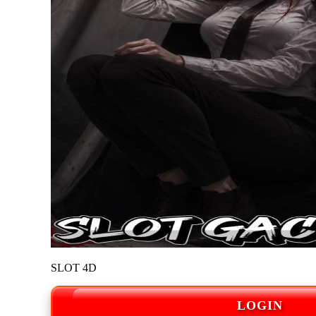
SLOT 4D
LOGIN