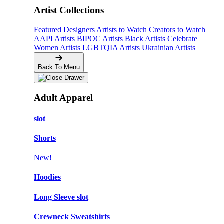
Artist Collections
Featured Designers
Artists to Watch
Creators to Watch
AAPI Artists
BIPOC Artists
Black Artists
Celebrate
Women Artists
LGBTQIA Artists
Ukrainian Artists
Back To Menu
Adult Apparel
slot
Shorts
New!
Hoodies
Long Sleeve slot
Crewneck Sweatshirts