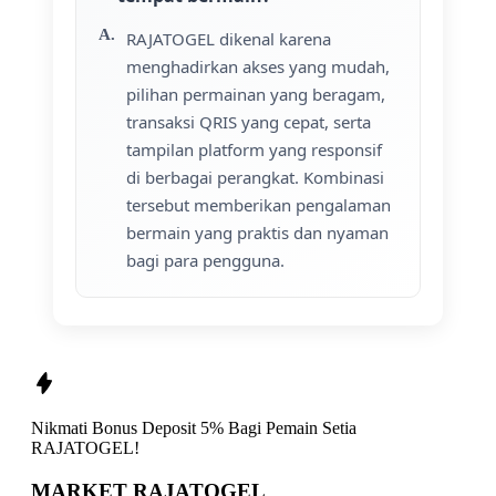
RAJATOGEL dikenal karena
menghadirkan akses yang mudah,
pilihan permainan yang beragam,
transaksi QRIS yang cepat, serta
tampilan platform yang responsif
di berbagai perangkat. Kombinasi
tersebut memberikan pengalaman
bermain yang praktis dan nyaman
bagi para pengguna.
Nikmati
Bonus Deposit 5%
Bagi Pemain Setia
RAJATOGEL!
MARKET RAJATOGEL