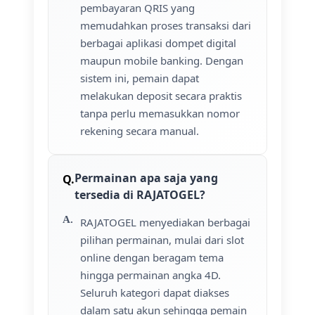
pembayaran QRIS yang
memudahkan proses transaksi dari
berbagai aplikasi dompet digital
maupun mobile banking. Dengan
sistem ini, pemain dapat
melakukan deposit secara praktis
tanpa perlu memasukkan nomor
rekening secara manual.
Permainan apa saja yang
tersedia di RAJATOGEL?
RAJATOGEL menyediakan berbagai
pilihan permainan, mulai dari slot
online dengan beragam tema
hingga permainan angka 4D.
Seluruh kategori dapat diakses
dalam satu akun sehingga pemain