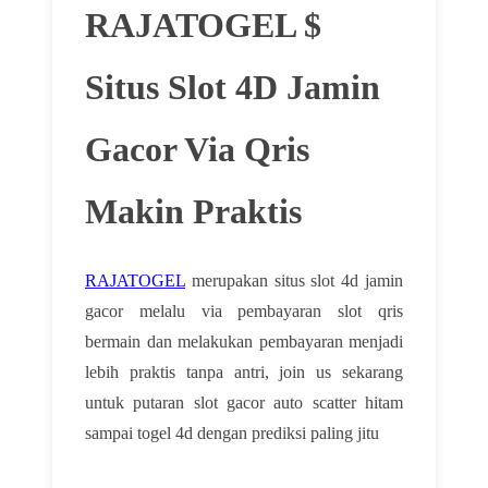
RAJATOGEL $
Situs Slot 4D Jamin
Gacor Via Qris
Makin Praktis
RAJATOGEL
merupakan situs slot 4d jamin
gacor melalu via pembayaran slot qris
bermain dan melakukan pembayaran menjadi
lebih praktis tanpa antri, join us sekarang
untuk putaran slot gacor auto scatter hitam
sampai togel 4d dengan prediksi paling jitu