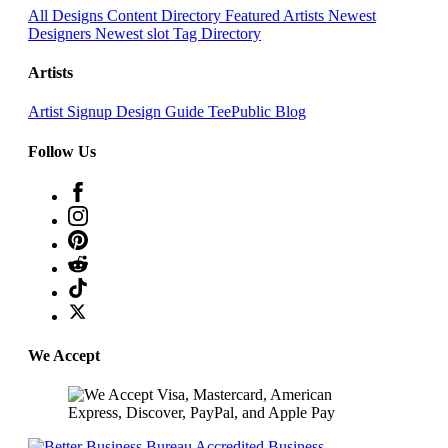
All Designs
Content Directory
Featured Artists
Newest
Designers
Newest slot
Tag Directory
Artists
Artist Signup
Design Guide
TeePublic Blog
Follow Us
We Accept