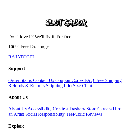
Don't love it? We'll fix it. For free.
100% Free Exchanges.
RAJATOGEL
Support
Order Status
Contact Us
Coupon Codes
FAQ
Free Shipping
Refunds & Returns
Shipping Info
Size Chart
About Us
About Us
Accessibility
Create a Dashery Store
Careers
Hire
an Artist
Social Responsibility
TeePublic Reviews
Explore