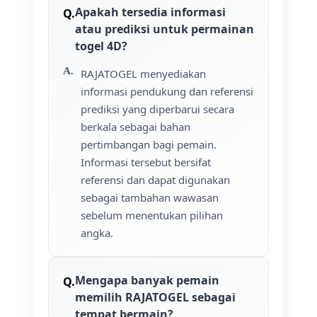
Apakah tersedia informasi
atau prediksi untuk permainan
togel 4D?
RAJATOGEL menyediakan
informasi pendukung dan referensi
prediksi yang diperbarui secara
berkala sebagai bahan
pertimbangan bagi pemain.
Informasi tersebut bersifat
referensi dan dapat digunakan
sebagai tambahan wawasan
sebelum menentukan pilihan
angka.
Mengapa banyak pemain
memilih RAJATOGEL sebagai
tempat bermain?