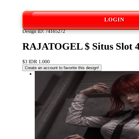
LOGIN
Design ID: 74165272
RAJATOGEL $ Situs Slot 4
$3
IDR 1.000
Create an account to favorite this design!