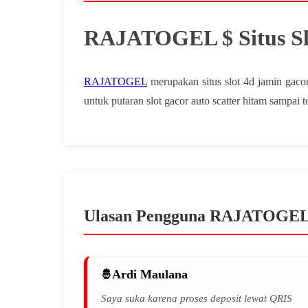
RAJATOGEL $ Situs Slo
RAJATOGEL
merupakan situs slot 4d jamin gacor
untuk putaran slot gacor auto scatter hitam sampai t
Ulasan Pengguna RAJATOGE
Ardi Maulana
Saya suka karena proses deposit lewat QRIS