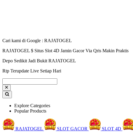
Cari kami di Google : RAJATOGEL
RAJATOGEL $ Situs Slot 4D Jamin Gacor Via Qris Makin Praktis
Depo Sedikit Jadi Bukit RAJATOGEL
Rtp Terupdate Live Setiap Hari
Explore Categories
Popular Products
RAJATOGEL
SLOT GACOR
SLOT 4D