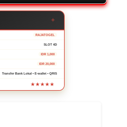
RAJATOGEL
SLOT 4D
IDR 1,000
IDR 20,000
Transfer Bank Lokal • E-wallet • QRIS