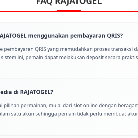
FAQ RAJATOGEL
 RAJATOGEL menggunakan pembayaran QRIS?
pembayaran QRIS yang memudahkan proses transaksi dari 
sistem ini, pemain dapat melakukan deposit secara prakt
sedia di RAJATOGEL?
pilihan permainan, mulai dari slot online dengan berag
dalam satu akun sehingga pemain tidak perlu membuat aku