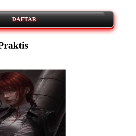
DAFTAR
Praktis