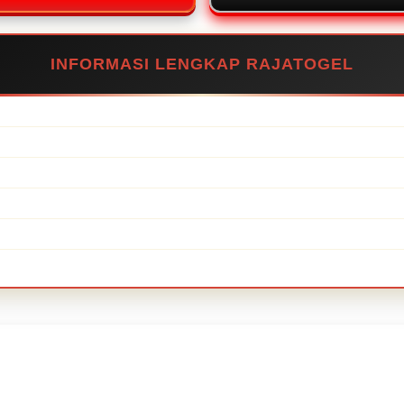
INFORMASI LENGKAP RAJATOGEL