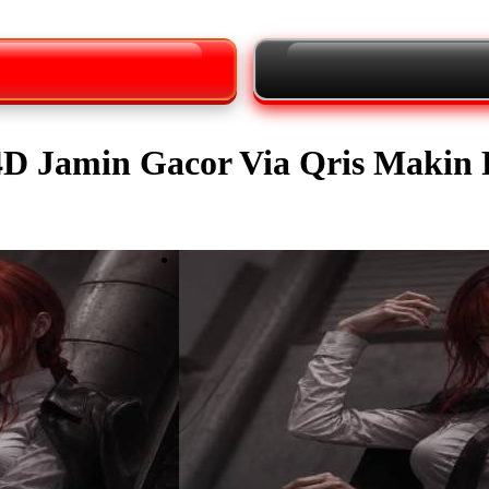
D Jamin Gacor Via Qris Makin 