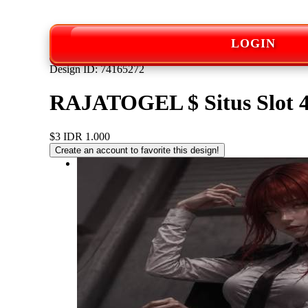
LOGIN
Design ID: 74165272
RAJATOGEL $ Situs Slot 4
$3
IDR 1.000
Create an account to favorite this design!