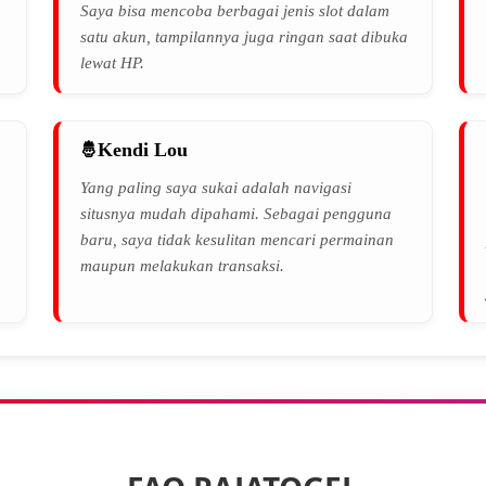
Saya bisa mencoba berbagai jenis slot dalam
satu akun, tampilannya juga ringan saat dibuka
lewat HP.
Kendi Lou
Yang paling saya sukai adalah navigasi
situsnya mudah dipahami. Sebagai pengguna
baru, saya tidak kesulitan mencari permainan
maupun melakukan transaksi.