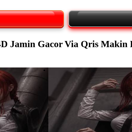
D Jamin Gacor Via Qris Makin 