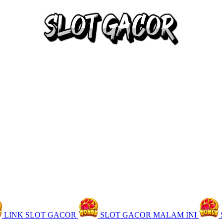
LINK SLOT GACOR
SLOT GACOR MALAM INI