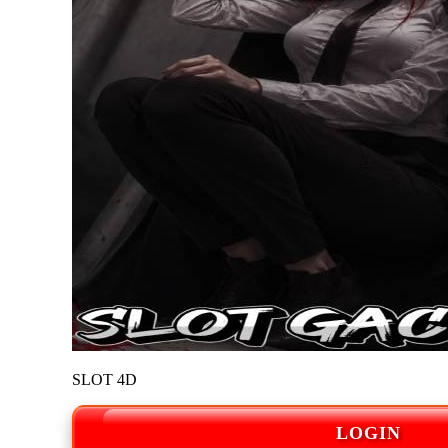
SLOT 4D
LOGIN