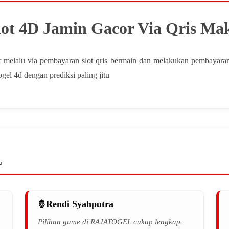
t 4D Jamin Gacor Via Qris Mak
 melalu via pembayaran slot qris bermain dan melakukan pembayaran m
ogel 4d dengan prediksi paling jitu
L
Rendi Syahputra
Pilihan game di RAJATOGEL cukup lengkap.