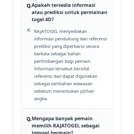
Apakah tersedia informasi
atau prediksi untuk permainan
togel 4D?
RAJATOGEL menyediakan
informasi pendukung dan referensi
prediksi yang diperbarui secara
berkala sebagai bahan
pertimbangan bagi pemain.
Informasi tersebut bersifat
referensi dan dapat digunakan
sebagai tambahan wawasan
sebelum menentukan pilihan
angka.
Mengapa banyak pemain
memilih RAJATOGEL sebagai
tempat bermain?