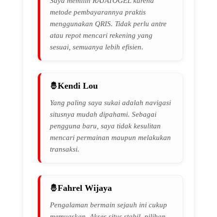
Saya memilih RAJATOGEL karena
metode pembayarannya praktis
menggunakan QRIS. Tidak perlu antre
atau repot mencari rekening yang
sesuai, semuanya lebih efisien.
Kendi Lou
Yang paling saya sukai adalah navigasi
situsnya mudah dipahami. Sebagai
pengguna baru, saya tidak kesulitan
mencari permainan maupun melakukan
transaksi.
Fahrel Wijaya
Pengalaman bermain sejauh ini cukup
memuaskan. Akses situs stabil, pilihan