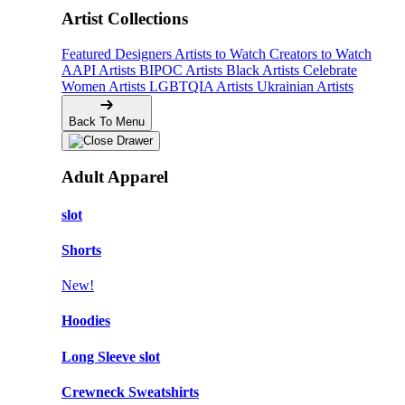
Artist Collections
Featured Designers
Artists to Watch
Creators to Watch
AAPI Artists
BIPOC Artists
Black Artists
Celebrate
Women Artists
LGBTQIA Artists
Ukrainian Artists
Back To Menu
Adult Apparel
slot
Shorts
New!
Hoodies
Long Sleeve slot
Crewneck Sweatshirts