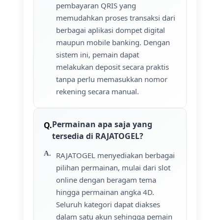
pembayaran QRIS yang
memudahkan proses transaksi dari
berbagai aplikasi dompet digital
maupun mobile banking. Dengan
sistem ini, pemain dapat
melakukan deposit secara praktis
tanpa perlu memasukkan nomor
rekening secara manual.
Permainan apa saja yang
tersedia di RAJATOGEL?
RAJATOGEL menyediakan berbagai
pilihan permainan, mulai dari slot
online dengan beragam tema
hingga permainan angka 4D.
Seluruh kategori dapat diakses
dalam satu akun sehingga pemain