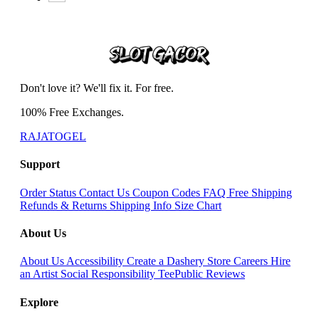
Don't love it? We'll fix it. For free.
100% Free Exchanges.
RAJATOGEL
Support
Order Status
Contact Us
Coupon Codes
FAQ
Free Shipping
Refunds & Returns
Shipping Info
Size Chart
About Us
About Us
Accessibility
Create a Dashery Store
Careers
Hire
an Artist
Social Responsibility
TeePublic Reviews
Explore