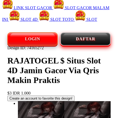
LINK SLOT GACOR
SLOT GACOR MALAM
INI
SLOT 4D
SLOT TOTO
SLOT
LOGIN
DAFTAR
Design ID: 74165272
RAJATOGEL $ Situs Slot
4D Jamin Gacor Via Qris
Makin Praktis
$3
IDR 1.000
Create an account to favorite this design!