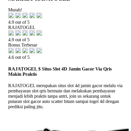
Murah!
4.9 out of 5
RAJATOGEL
4.9 out of 5
Bonus Terbesar
4.6 out of 5
RAJATOGEL $ Situs Slot 4D Jamin Gacor Via Qris
Makin Praktis
RAJATOGEL merupakan situs slot 4d jamin gacor melalu via
pembayaran slot qris bermain dan melakukan pembayaran
menjadi lebih praktis tanpa antri, join us sekarang untuk
putaran slot gacor auto scatter hitam sampai togel 4d dengan
prediksi paling jitu.