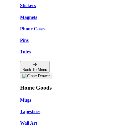
Stickers
Magnets
Phone Cases
Pins
Totes
Back To Menu
Home Goods
Mugs
Tapestries
Wall Art