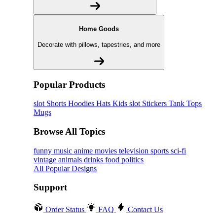
Home Goods
Decorate with pillows, tapestries, and more
Popular Products
slot
Shorts
Hoodies
Hats
Kids slot
Stickers
Tank Tops
Mugs
Browse All Topics
funny
music
anime
movies
television
sports
sci-fi
vintage
animals
drinks
food
politics
All Popular Designs
Support
Order Status
FAQ
Contact Us