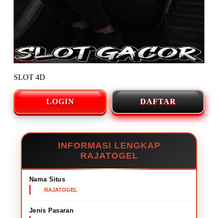
SLOT 4D
LOGIN
DAFTAR
INFORMASI LENGKAP
RAJATOGEL
Nama Situs
RAJATOGEL
Jenis Pasaran