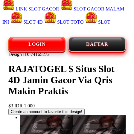
LINK SLOT GACOR
SLOT GACOR MALAM
INI
SLOT 4D
SLOT TOTO
SLOT
LOGIN
DAFTAR
Design ID: 74165272
RAJATOGEL $ Situs Slot
4D Jamin Gacor Via Qris
Makin Praktis
$3
IDR 1.000
Create an account to favorite this design!