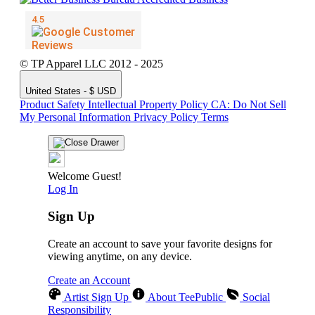
© TP Apparel LLC 2012 - 2025
United States - $ USD
Product Safety
Intellectual Property Policy
CA: Do Not Sell
My Personal Information
Privacy Policy
Terms
Welcome Guest!
Log In
Sign Up
Create an account to save your favorite designs for
viewing anytime, on any device.
Create an Account
Artist Sign Up
About TeePublic
Social
Responsibility