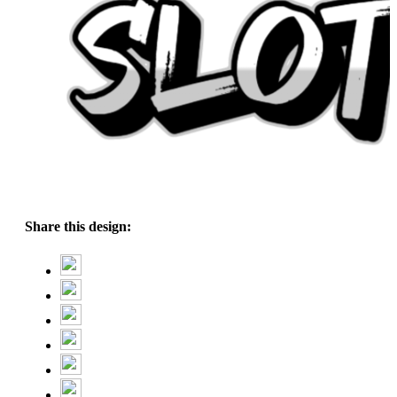
Share this design: