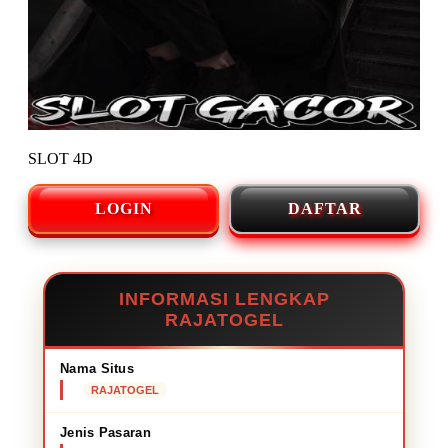
SLOT 4D
LOGIN
DAFTAR
INFORMASI LENGKAP
RAJATOGEL
Nama Situs
RAJATOGEL
Jenis Pasaran