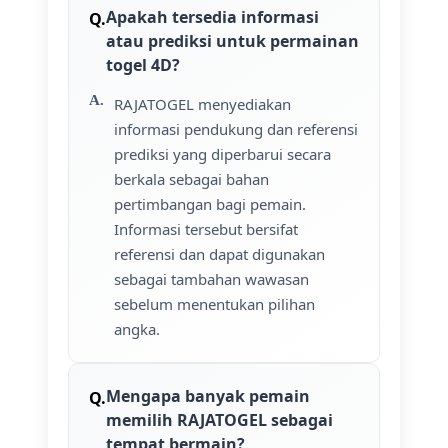
Apakah tersedia informasi
atau prediksi untuk permainan
togel 4D?
RAJATOGEL menyediakan
informasi pendukung dan referensi
prediksi yang diperbarui secara
berkala sebagai bahan
pertimbangan bagi pemain.
Informasi tersebut bersifat
referensi dan dapat digunakan
sebagai tambahan wawasan
sebelum menentukan pilihan
angka.
Mengapa banyak pemain
memilih RAJATOGEL sebagai
tempat bermain?