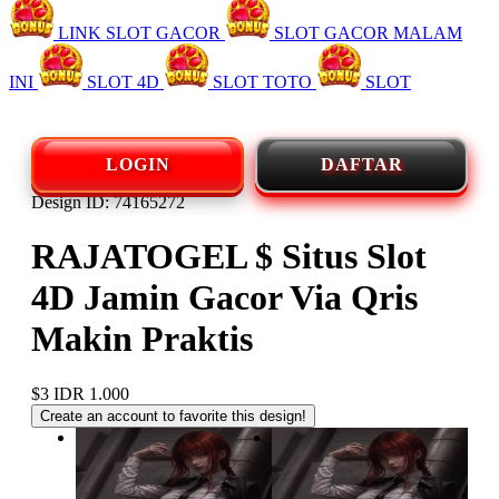
LINK SLOT GACOR
SLOT GACOR MALAM
INI
SLOT 4D
SLOT TOTO
SLOT
LOGIN
DAFTAR
Design ID: 74165272
RAJATOGEL $ Situs Slot
4D Jamin Gacor Via Qris
Makin Praktis
$3
IDR 1.000
Create an account to favorite this design!