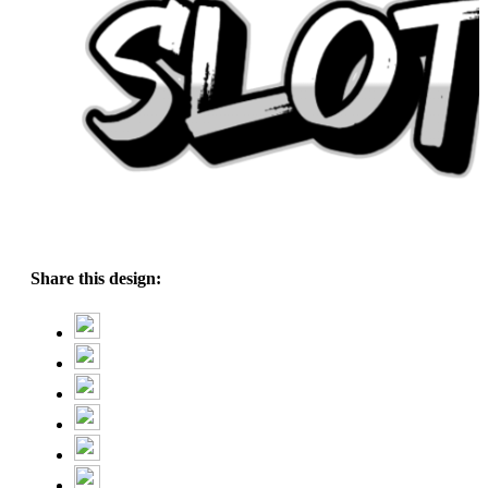
Share this design: