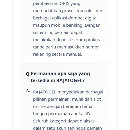
pembayaran QRIS yang
memudahkan proses transaksi dari
berbagai aplikasi dompet digital
maupun mobile banking. Dengan
sistem ini, pemain dapat
melakukan deposit secara praktis
tanpa perlu memasukkan nomor
rekening secara manual.
Permainan apa saja yang
tersedia di RAJATOGEL?
RAJATOGEL menyediakan berbagai
pilihan permainan, mulai dari slot
online dengan beragam tema
hingga permainan angka 4D.
Seluruh kategori dapat diakses
dalam satu akun sehingga pemain