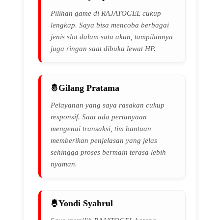
Pilihan game di RAJATOGEL cukup
lengkap. Saya bisa mencoba berbagai
jenis slot dalam satu akun, tampilannya
juga ringan saat dibuka lewat HP.
Gilang Pratama
Pelayanan yang saya rasakan cukup
responsif. Saat ada pertanyaan
mengenai transaksi, tim bantuan
memberikan penjelasan yang jelas
sehingga proses bermain terasa lebih
nyaman.
Yondi Syahrul