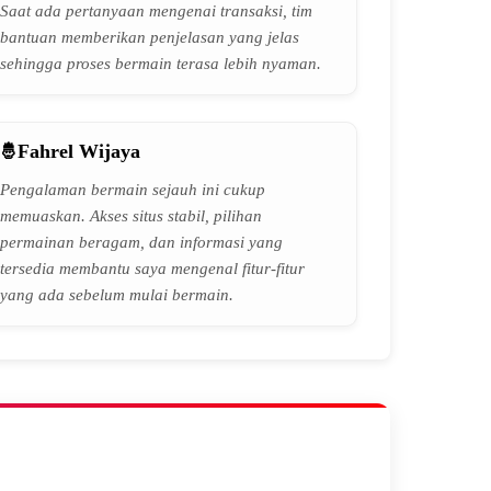
Saat ada pertanyaan mengenai transaksi, tim
bantuan memberikan penjelasan yang jelas
sehingga proses bermain terasa lebih nyaman.
Fahrel Wijaya
Pengalaman bermain sejauh ini cukup
memuaskan. Akses situs stabil, pilihan
permainan beragam, dan informasi yang
tersedia membantu saya mengenal fitur-fitur
yang ada sebelum mulai bermain.