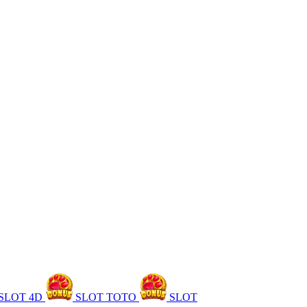
SLOT 4D
SLOT TOTO
SLOT