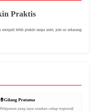
in Praktis
enjadi lebih praktis tanpa antri, join us sekarang
Gilang Pratama
Pelayanan yang saya rasakan cukup responsif.