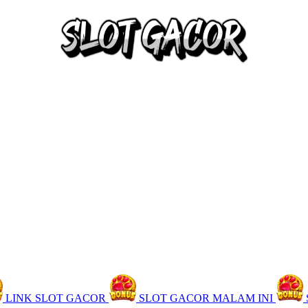
LINK SLOT GACOR
SLOT GACOR MALAM INI