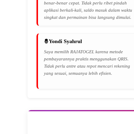
benar-benar cepat. Tidak perlu ribet pindah
aplikasi berkali-kali, saldo masuk dalam waktu
singkat dan permainan bisa langsung dimulai.
Yondi Syahrul
Saya memilih RAJATOGEL karena metode
pembayarannya praktis menggunakan QRIS.
Tidak perlu antre atau repot mencari rekening
yang sesuai, semuanya lebih efisien.