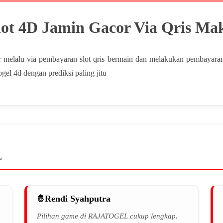
t 4D Jamin Gacor Via Qris Mak
 melalu via pembayaran slot qris bermain dan melakukan pembayaran m
ogel 4d dengan prediksi paling jitu
L
Rendi Syahputra
Pilihan game di RAJATOGEL cukup lengkap.