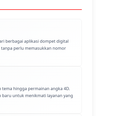
berbagai aplikasi dompet digital
is tanpa perlu memasukkan nomor
am tema hingga permainan angka 4D.
n baru untuk menikmati layanan yang