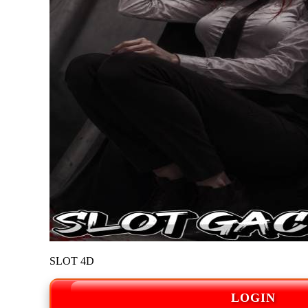
SLOT 4D
LOGIN