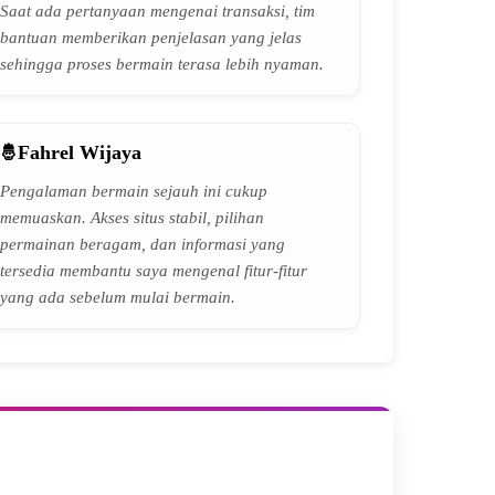
Saat ada pertanyaan mengenai transaksi, tim
bantuan memberikan penjelasan yang jelas
sehingga proses bermain terasa lebih nyaman.
Fahrel Wijaya
Pengalaman bermain sejauh ini cukup
memuaskan. Akses situs stabil, pilihan
permainan beragam, dan informasi yang
tersedia membantu saya mengenal fitur-fitur
yang ada sebelum mulai bermain.