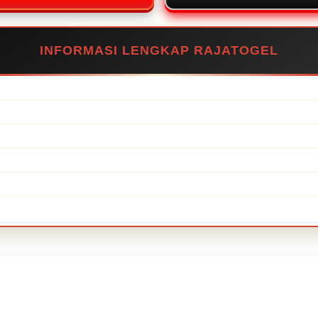
INFORMASI LENGKAP RAJATOGEL