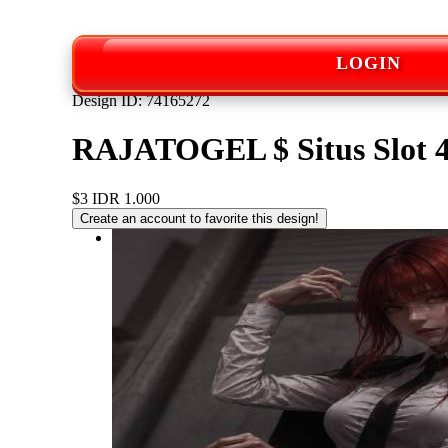
LOGIN
Design ID: 74165272
RAJATOGEL $ Situs Slot 4
$3
IDR 1.000
Create an account to favorite this design!