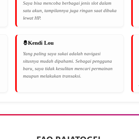
Saya bisa mencoba berbagai jenis slot dalam
satu akun, tampilannya juga ringan saat dibuka
lewat HP.
Kendi Lou
Yang paling saya sukai adalah navigasi
situsnya mudah dipahami. Sebagai pengguna
baru, saya tidak kesulitan mencari permainan
maupun melakukan transaksi.