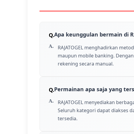
Apa keunggulan bermain di
RAJATOGEL menghadirkan metode 
maupun mobile banking. Dengan 
rekening secara manual.
Permainan apa saja yang ter
RAJATOGEL menyediakan berbagai 
Seluruh kategori dapat diakses 
tersedia.