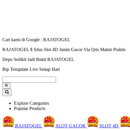
Cari kami di Google : RAJATOGEL
RAJATOGEL $ Situs Slot 4D Jamin Gacor Via Qris Makin Praktis
Depo Sedikit Jadi Bukit RAJATOGEL
Rtp Terupdate Live Setiap Hari
Explore Categories
Popular Products
RAJATOGEL
SLOT GACOR
SLOT 4D