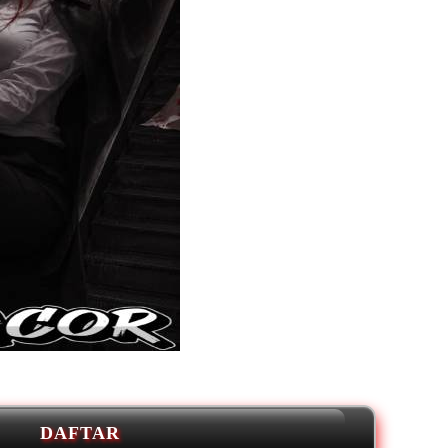
DAFTAR