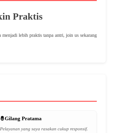
in Praktis
enjadi lebih praktis tanpa antri, join us sekarang
Gilang Pratama
Pelayanan yang saya rasakan cukup responsif.