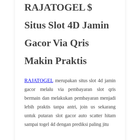
RAJATOGEL $
Situs Slot 4D Jamin
Gacor Via Qris
Makin Praktis
RAJATOGEL
merupakan situs slot 4d jamin
gacor melalu via pembayaran slot qris
bermain dan melakukan pembayaran menjadi
lebih praktis tanpa antri, join us sekarang
untuk putaran slot gacor auto scatter hitam
sampai togel 4d dengan prediksi paling jitu