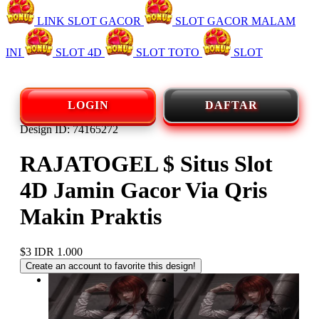
LINK SLOT GACOR
SLOT GACOR MALAM
INI
SLOT 4D
SLOT TOTO
SLOT
LOGIN
DAFTAR
Design ID: 74165272
RAJATOGEL $ Situs Slot
4D Jamin Gacor Via Qris
Makin Praktis
$3
IDR 1.000
Create an account to favorite this design!