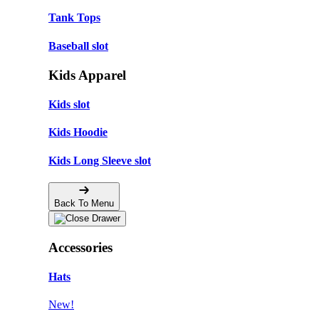
Tank Tops
Baseball slot
Kids Apparel
Kids slot
Kids Hoodie
Kids Long Sleeve slot
Back To Menu
Accessories
Hats
New!