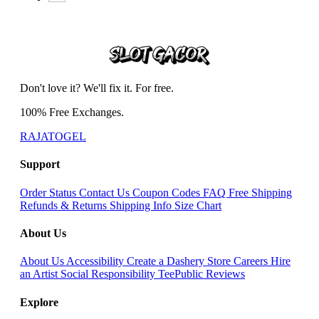
Don't love it? We'll fix it. For free.
100% Free Exchanges.
RAJATOGEL
Support
Order Status
Contact Us
Coupon Codes
FAQ
Free Shipping
Refunds & Returns
Shipping Info
Size Chart
About Us
About Us
Accessibility
Create a Dashery Store
Careers
Hire
an Artist
Social Responsibility
TeePublic Reviews
Explore