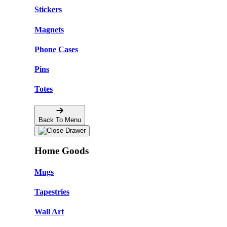
Stickers
Magnets
Phone Cases
Pins
Totes
Back To Menu
Home Goods
Mugs
Tapestries
Wall Art