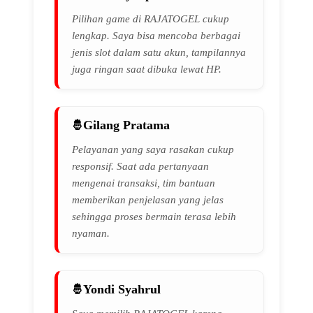
Pilihan game di RAJATOGEL cukup
lengkap. Saya bisa mencoba berbagai
jenis slot dalam satu akun, tampilannya
juga ringan saat dibuka lewat HP.
Gilang Pratama
Pelayanan yang saya rasakan cukup
responsif. Saat ada pertanyaan
mengenai transaksi, tim bantuan
memberikan penjelasan yang jelas
sehingga proses bermain terasa lebih
nyaman.
Yondi Syahrul