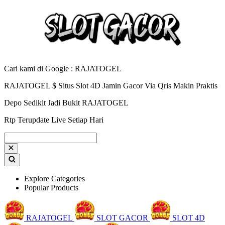
Cari kami di Google : RAJATOGEL
RAJATOGEL $ Situs Slot 4D Jamin Gacor Via Qris Makin Praktis
Depo Sedikit Jadi Bukit RAJATOGEL
Rtp Terupdate Live Setiap Hari
Explore Categories
Popular Products
RAJATOGEL
SLOT GACOR
SLOT 4D