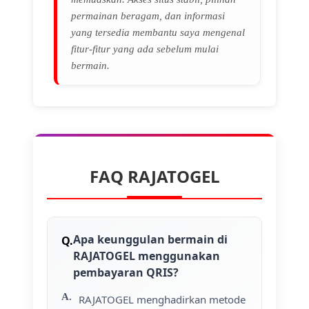
permainan beragam, dan informasi
yang tersedia membantu saya mengenal
fitur-fitur yang ada sebelum mulai
bermain.
FAQ RAJATOGEL
Apa keunggulan bermain di
RAJATOGEL menggunakan
pembayaran QRIS?
RAJATOGEL menghadirkan metode