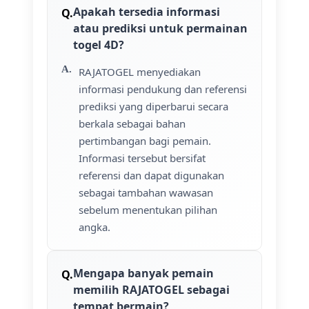
Apakah tersedia informasi
atau prediksi untuk permainan
togel 4D?
RAJATOGEL menyediakan
informasi pendukung dan referensi
prediksi yang diperbarui secara
berkala sebagai bahan
pertimbangan bagi pemain.
Informasi tersebut bersifat
referensi dan dapat digunakan
sebagai tambahan wawasan
sebelum menentukan pilihan
angka.
Mengapa banyak pemain
memilih RAJATOGEL sebagai
tempat bermain?