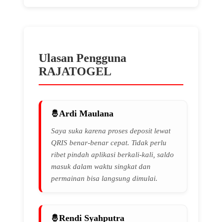
Ulasan Pengguna
RAJATOGEL
Ardi Maulana
Saya suka karena proses deposit lewat
QRIS benar-benar cepat. Tidak perlu
ribet pindah aplikasi berkali-kali, saldo
masuk dalam waktu singkat dan
permainan bisa langsung dimulai.
Rendi Syahputra