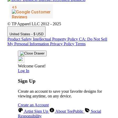
© TP Apparel LLC 2012 - 2025
United States - $ USD
Product Safety
Intellectual Property Policy
CA: Do Not Sell
My Personal Information
Privacy Policy
Terms
Welcome Guest!
Log In
Sign Up
Create an account to save your favorite designs for
viewing anytime, on any device.
Create an Account
Artist Sign Up
About TeePublic
Social
Responsibility