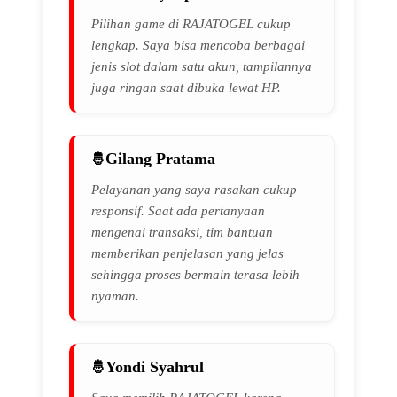
Pilihan game di RAJATOGEL cukup
lengkap. Saya bisa mencoba berbagai
jenis slot dalam satu akun, tampilannya
juga ringan saat dibuka lewat HP.
Gilang Pratama
Pelayanan yang saya rasakan cukup
responsif. Saat ada pertanyaan
mengenai transaksi, tim bantuan
memberikan penjelasan yang jelas
sehingga proses bermain terasa lebih
nyaman.
Yondi Syahrul