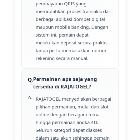
pembayaran QRIS yang
memudahkan proses transaksi dari
berbagai aplikasi dompet digital
maupun mobile banking. Dengan
sistem ini, pemain dapat
melakukan deposit secara praktis
tanpa perlu memasukkan nomor
rekening secara manual.
Permainan apa saja yang
tersedia di RAJATOGEL?
RAJATOGEL menyediakan berbagai
pilihan permainan, mulai dari slot
online dengan beragam tema
hingga permainan angka 4D.
Seluruh kategori dapat diakses
dalam satu akun sehingga pemain