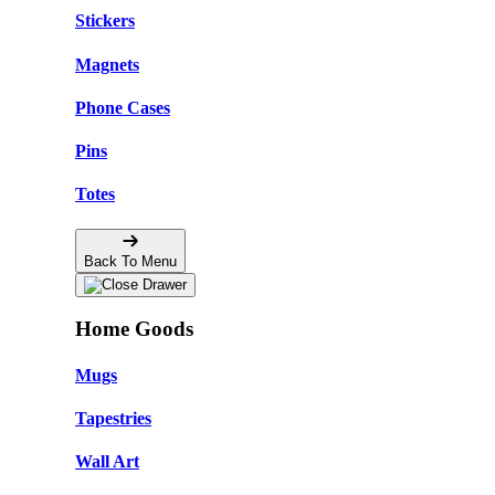
Stickers
Magnets
Phone Cases
Pins
Totes
Back To Menu
Home Goods
Mugs
Tapestries
Wall Art