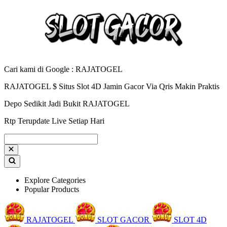
Cari kami di Google : RAJATOGEL
RAJATOGEL $ Situs Slot 4D Jamin Gacor Via Qris Makin Praktis
Depo Sedikit Jadi Bukit RAJATOGEL
Rtp Terupdate Live Setiap Hari
Explore Categories
Popular Products
RAJATOGEL
SLOT GACOR
SLOT 4D