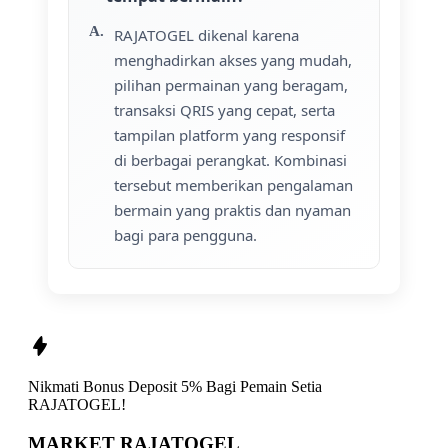
RAJATOGEL dikenal karena
menghadirkan akses yang mudah,
pilihan permainan yang beragam,
transaksi QRIS yang cepat, serta
tampilan platform yang responsif
di berbagai perangkat. Kombinasi
tersebut memberikan pengalaman
bermain yang praktis dan nyaman
bagi para pengguna.
Nikmati
Bonus Deposit 5%
Bagi Pemain Setia
RAJATOGEL!
MARKET RAJATOGEL