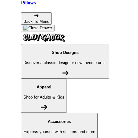
Pillows
Back To Menu
Shop Designs
Discover a classic design or new favorite artist
Apparel
Shop for Adults & Kids
Accessories
Express yourself with stickers and more