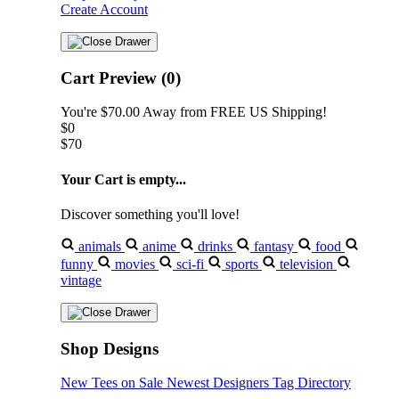
Create Account
Cart Preview (0)
You're
$70.00
Away from
FREE US Shipping!
$0
$70
Your Cart is empty...
Discover something you'll love!
animals
anime
drinks
fantasy
food
funny
movies
sci-fi
sports
television
vintage
Shop Designs
New Tees on Sale
Newest Designers
Tag Directory