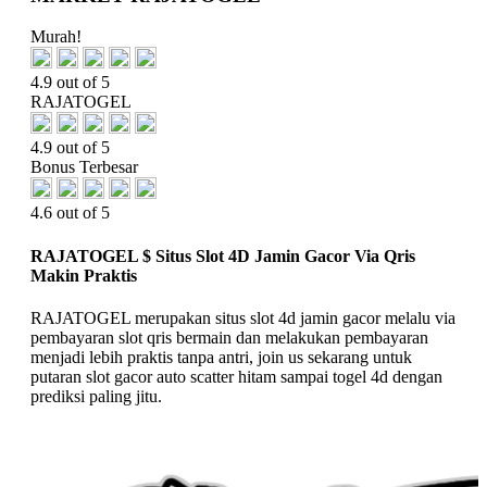
Murah!
4.9 out of 5
RAJATOGEL
4.9 out of 5
Bonus Terbesar
4.6 out of 5
RAJATOGEL $ Situs Slot 4D Jamin Gacor Via Qris
Makin Praktis
RAJATOGEL merupakan situs slot 4d jamin gacor melalu via
pembayaran slot qris bermain dan melakukan pembayaran
menjadi lebih praktis tanpa antri, join us sekarang untuk
putaran slot gacor auto scatter hitam sampai togel 4d dengan
prediksi paling jitu.