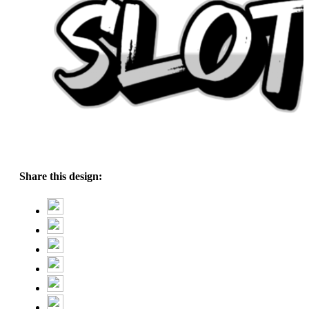
Share this design: