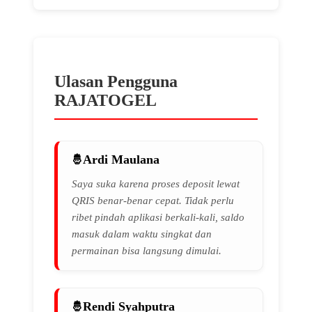
Ulasan Pengguna
RAJATOGEL
Ardi Maulana
Saya suka karena proses deposit lewat
QRIS benar-benar cepat. Tidak perlu
ribet pindah aplikasi berkali-kali, saldo
masuk dalam waktu singkat dan
permainan bisa langsung dimulai.
Rendi Syahputra