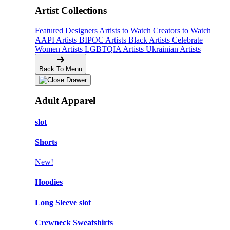
Artist Collections
Featured Designers
Artists to Watch
Creators to Watch
AAPI Artists
BIPOC Artists
Black Artists
Celebrate
Women Artists
LGBTQIA Artists
Ukrainian Artists
Back To Menu
Adult Apparel
slot
Shorts
New!
Hoodies
Long Sleeve slot
Crewneck Sweatshirts