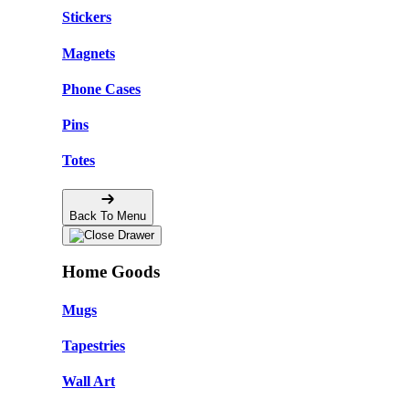
Stickers
Magnets
Phone Cases
Pins
Totes
Back To Menu
Home Goods
Mugs
Tapestries
Wall Art