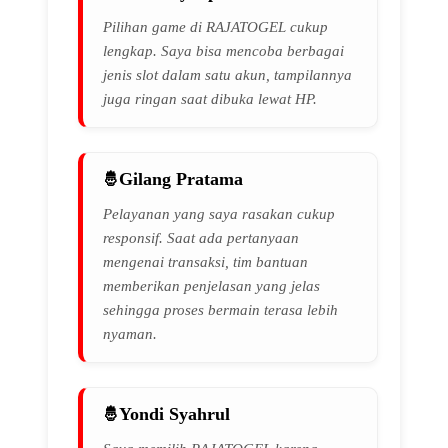
Pilihan game di RAJATOGEL cukup
lengkap. Saya bisa mencoba berbagai
jenis slot dalam satu akun, tampilannya
juga ringan saat dibuka lewat HP.
Gilang Pratama
Pelayanan yang saya rasakan cukup
responsif. Saat ada pertanyaan
mengenai transaksi, tim bantuan
memberikan penjelasan yang jelas
sehingga proses bermain terasa lebih
nyaman.
Yondi Syahrul