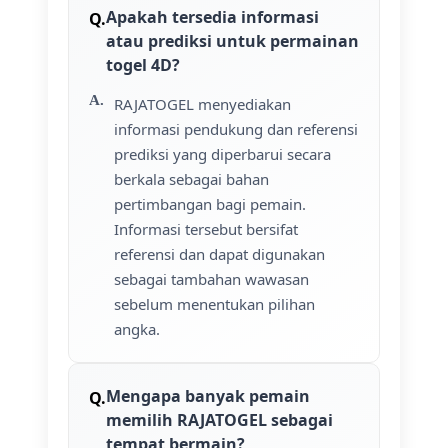
Apakah tersedia informasi
atau prediksi untuk permainan
togel 4D?
RAJATOGEL menyediakan
informasi pendukung dan referensi
prediksi yang diperbarui secara
berkala sebagai bahan
pertimbangan bagi pemain.
Informasi tersebut bersifat
referensi dan dapat digunakan
sebagai tambahan wawasan
sebelum menentukan pilihan
angka.
Mengapa banyak pemain
memilih RAJATOGEL sebagai
tempat bermain?