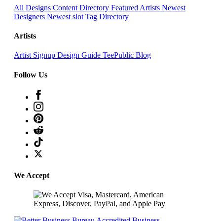
All Designs
Content Directory
Featured Artists
Newest
Designers
Newest slot
Tag Directory
Artists
Artist Signup
Design Guide
TeePublic Blog
Follow Us
We Accept