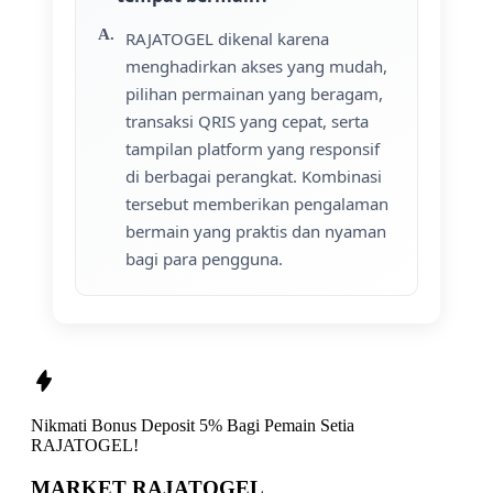
RAJATOGEL dikenal karena
menghadirkan akses yang mudah,
pilihan permainan yang beragam,
transaksi QRIS yang cepat, serta
tampilan platform yang responsif
di berbagai perangkat. Kombinasi
tersebut memberikan pengalaman
bermain yang praktis dan nyaman
bagi para pengguna.
Nikmati
Bonus Deposit 5%
Bagi Pemain Setia
RAJATOGEL!
MARKET RAJATOGEL