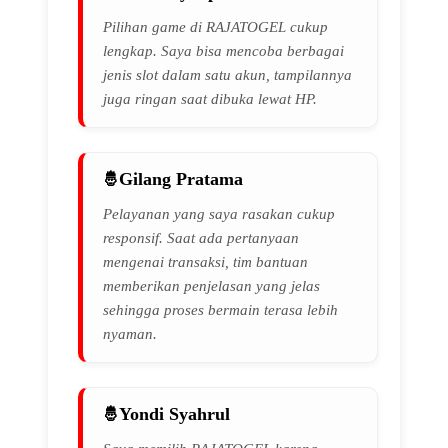
Pilihan game di RAJATOGEL cukup
lengkap. Saya bisa mencoba berbagai
jenis slot dalam satu akun, tampilannya
juga ringan saat dibuka lewat HP.
Gilang Pratama
Pelayanan yang saya rasakan cukup
responsif. Saat ada pertanyaan
mengenai transaksi, tim bantuan
memberikan penjelasan yang jelas
sehingga proses bermain terasa lebih
nyaman.
Yondi Syahrul