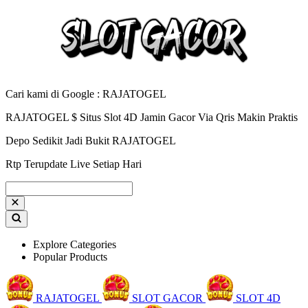
Cari kami di Google : RAJATOGEL
RAJATOGEL $ Situs Slot 4D Jamin Gacor Via Qris Makin Praktis
Depo Sedikit Jadi Bukit RAJATOGEL
Rtp Terupdate Live Setiap Hari
Explore Categories
Popular Products
RAJATOGEL
SLOT GACOR
SLOT 4D