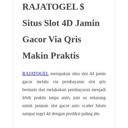
RAJATOGEL $
Situs Slot 4D Jamin
Gacor Via Qris
Makin Praktis
RAJATOGEL
merupakan situs slot 4d jamin
gacor melalu via pembayaran slot qris
bermain dan melakukan pembayaran menjadi
lebih praktis tanpa antri, join us sekarang
untuk putaran slot gacor auto scatter hitam
sampai togel 4d dengan prediksi paling jitu