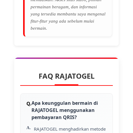
permainan beragam, dan informasi
yang tersedia membantu saya mengenal
fitur-fitur yang ada sebelum mulai
bermain.
FAQ RAJATOGEL
Apa keunggulan bermain di
RAJATOGEL menggunakan
pembayaran QRIS?
RAJATOGEL menghadirkan metode