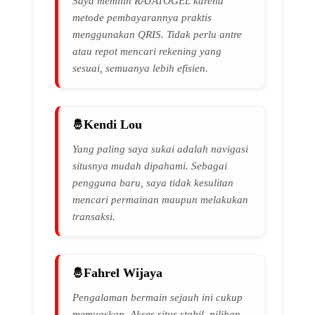
Saya memilih RAJATOGEL karena
metode pembayarannya praktis
menggunakan QRIS. Tidak perlu antre
atau repot mencari rekening yang
sesuai, semuanya lebih efisien.
Kendi Lou
Yang paling saya sukai adalah navigasi
situsnya mudah dipahami. Sebagai
pengguna baru, saya tidak kesulitan
mencari permainan maupun melakukan
transaksi.
Fahrel Wijaya
Pengalaman bermain sejauh ini cukup
memuaskan. Akses situs stabil, pilihan