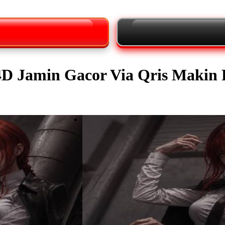
D Jamin Gacor Via Qris Makin 