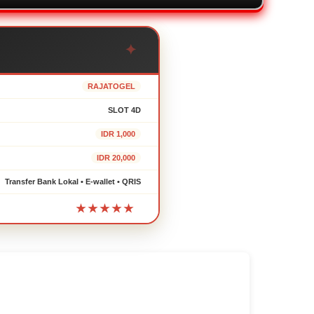
RAJATOGEL
SLOT 4D
IDR 1,000
IDR 20,000
Transfer Bank Lokal • E-wallet • QRIS