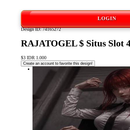
LOGIN
Design ID: 74165272
RAJATOGEL $ Situs Slot 4
$3
IDR 1.000
Create an account to favorite this design!