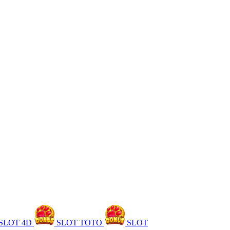
SLOT 4D
SLOT TOTO
SLOT