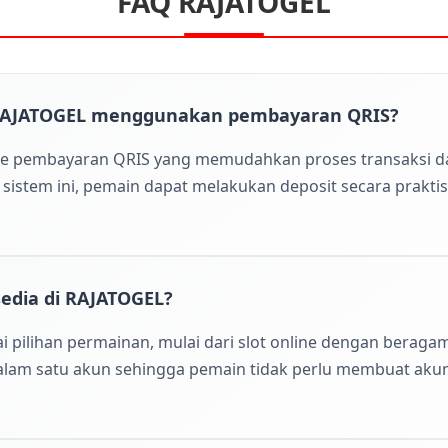
FAQ RAJATOGEL
 RAJATOGEL menggunakan pembayaran QRIS?
pembayaran QRIS yang memudahkan proses transaksi dari 
sistem ini, pemain dapat melakukan deposit secara prakt
sedia di RAJATOGEL?
pilihan permainan, mulai dari slot online dengan berag
dalam satu akun sehingga pemain tidak perlu membuat aku