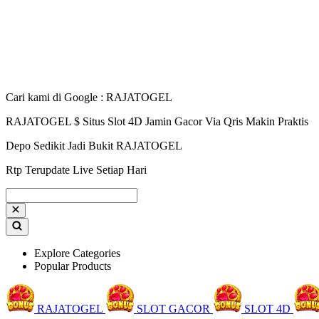
Cari kami di Google : RAJATOGEL
RAJATOGEL $ Situs Slot 4D Jamin Gacor Via Qris Makin Praktis
Depo Sedikit Jadi Bukit RAJATOGEL
Rtp Terupdate Live Setiap Hari
Explore Categories
Popular Products
RAJATOGEL
SLOT GACOR
SLOT 4D