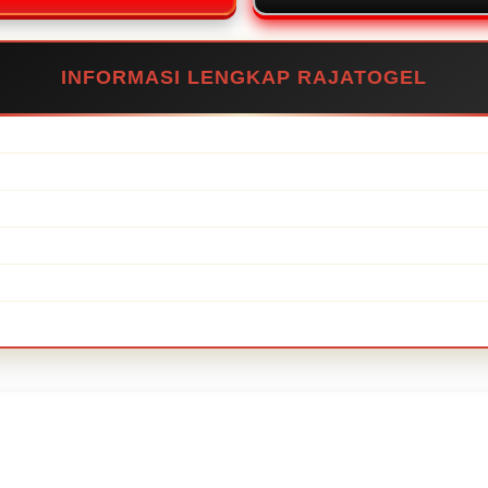
INFORMASI LENGKAP RAJATOGEL