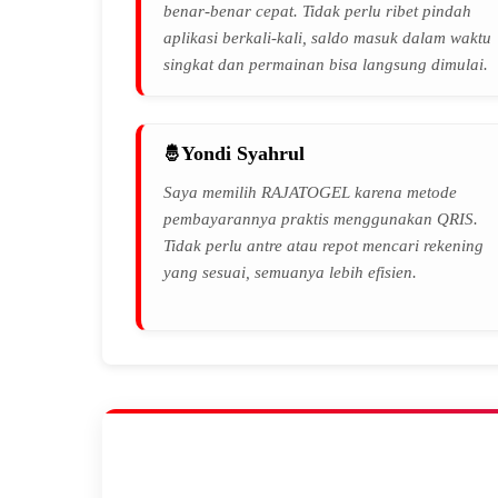
benar-benar cepat. Tidak perlu ribet pindah
aplikasi berkali-kali, saldo masuk dalam waktu
singkat dan permainan bisa langsung dimulai.
Yondi Syahrul
Saya memilih RAJATOGEL karena metode
pembayarannya praktis menggunakan QRIS.
Tidak perlu antre atau repot mencari rekening
yang sesuai, semuanya lebih efisien.