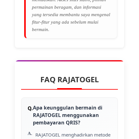
permainan beragam, dan informasi
yang tersedia membantu saya mengenal
fitur-fitur yang ada sebelum mulai
bermain.
FAQ RAJATOGEL
Apa keunggulan bermain di
RAJATOGEL menggunakan
pembayaran QRIS?
RAJATOGEL menghadirkan metode