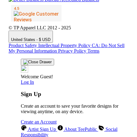
© TP Apparel LLC 2012 - 2025
United States - $ USD
Product Safety
Intellectual Property Policy
CA: Do Not Sell
My Personal Information
Privacy Policy
Terms
Welcome Guest!
Log In
Sign Up
Create an account to save your favorite designs for
viewing anytime, on any device.
Create an Account
Artist Sign Up
About TeePublic
Social
Responsibility