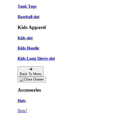
Tank Tops
Baseball slot
Kids Apparel
Kids slot
Kids Hoodie
Kids Long Sleeve slot
Back To Menu
Accessories
Hats
New!