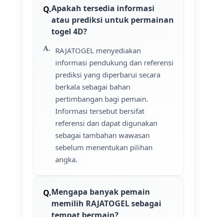
Apakah tersedia informasi
atau prediksi untuk permainan
togel 4D?
RAJATOGEL menyediakan
informasi pendukung dan referensi
prediksi yang diperbarui secara
berkala sebagai bahan
pertimbangan bagi pemain.
Informasi tersebut bersifat
referensi dan dapat digunakan
sebagai tambahan wawasan
sebelum menentukan pilihan
angka.
Mengapa banyak pemain
memilih RAJATOGEL sebagai
tempat bermain?