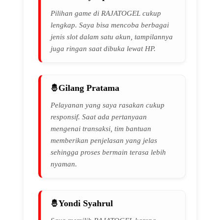
Pilihan game di RAJATOGEL cukup
lengkap. Saya bisa mencoba berbagai
jenis slot dalam satu akun, tampilannya
juga ringan saat dibuka lewat HP.
Gilang Pratama
Pelayanan yang saya rasakan cukup
responsif. Saat ada pertanyaan
mengenai transaksi, tim bantuan
memberikan penjelasan yang jelas
sehingga proses bermain terasa lebih
nyaman.
Yondi Syahrul