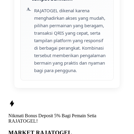
RAJATOGEL dikenal karena
menghadirkan akses yang mudah,
pilihan permainan yang beragam,
transaksi QRIS yang cepat, serta
tampilan platform yang responsif
di berbagai perangkat. Kombinasi
tersebut memberikan pengalaman
bermain yang praktis dan nyaman
bagi para pengguna.
Nikmati
Bonus Deposit 5%
Bagi Pemain Setia
RAJATOGEL!
MARKET RAJATOGEL