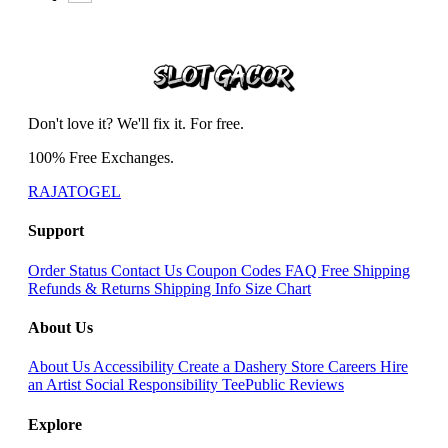
Don't love it? We'll fix it. For free.
100% Free Exchanges.
RAJATOGEL
Support
Order Status
Contact Us
Coupon Codes
FAQ
Free Shipping
Refunds & Returns
Shipping Info
Size Chart
About Us
About Us
Accessibility
Create a Dashery Store
Careers
Hire
an Artist
Social Responsibility
TeePublic Reviews
Explore