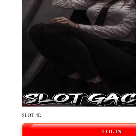
SLOT 4D
LOGIN