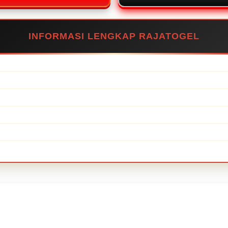
INFORMASI LENGKAP RAJATOGEL