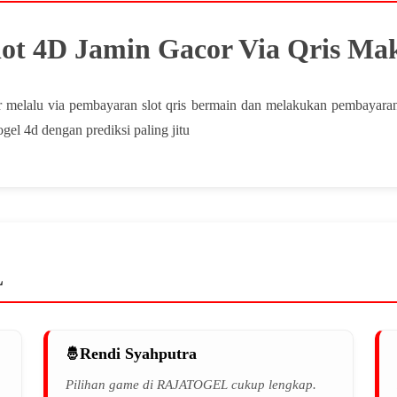
t 4D Jamin Gacor Via Qris Mak
 melalu via pembayaran slot qris bermain dan melakukan pembayaran m
ogel 4d dengan prediksi paling jitu
L
Rendi Syahputra
Pilihan game di RAJATOGEL cukup lengkap.