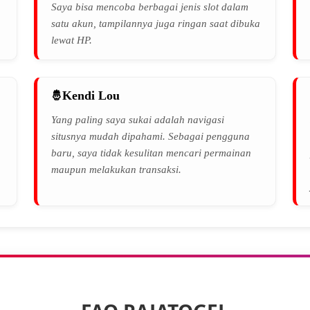
Saya bisa mencoba berbagai jenis slot dalam
satu akun, tampilannya juga ringan saat dibuka
lewat HP.
Kendi Lou
Yang paling saya sukai adalah navigasi
situsnya mudah dipahami. Sebagai pengguna
baru, saya tidak kesulitan mencari permainan
maupun melakukan transaksi.