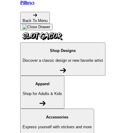
Pillows
Back To Menu
Shop Designs
Discover a classic design or new favorite artist
Apparel
Shop for Adults & Kids
Accessories
Express yourself with stickers and more