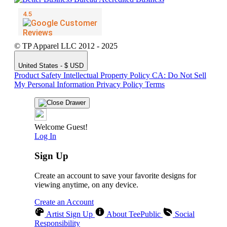
© TP Apparel LLC 2012 - 2025
United States - $ USD
Product Safety
Intellectual Property Policy
CA: Do Not Sell
My Personal Information
Privacy Policy
Terms
Welcome Guest!
Log In
Sign Up
Create an account to save your favorite designs for
viewing anytime, on any device.
Create an Account
Artist Sign Up
About TeePublic
Social
Responsibility