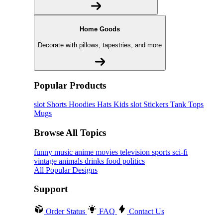
Home Goods
Decorate with pillows, tapestries, and more
Popular Products
slot
Shorts
Hoodies
Hats
Kids slot
Stickers
Tank Tops
Mugs
Browse All Topics
funny
music
anime
movies
television
sports
sci-fi
vintage
animals
drinks
food
politics
All Popular Designs
Support
Order Status
FAQ
Contact Us