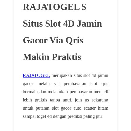
RAJATOGEL $
Situs Slot 4D Jamin
Gacor Via Qris
Makin Praktis
RAJATOGEL
merupakan situs slot 4d jamin
gacor melalu via pembayaran slot qris
bermain dan melakukan pembayaran menjadi
lebih praktis tanpa antri, join us sekarang
untuk putaran slot gacor auto scatter hitam
sampai togel 4d dengan prediksi paling jitu