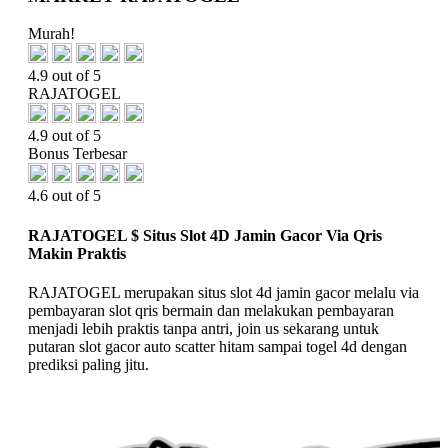
Murah!
4.9 out of 5
RAJATOGEL
4.9 out of 5
Bonus Terbesar
4.6 out of 5
RAJATOGEL $ Situs Slot 4D Jamin Gacor Via Qris
Makin Praktis
RAJATOGEL merupakan situs slot 4d jamin gacor melalu via
pembayaran slot qris bermain dan melakukan pembayaran
menjadi lebih praktis tanpa antri, join us sekarang untuk
putaran slot gacor auto scatter hitam sampai togel 4d dengan
prediksi paling jitu.