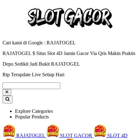
Cari kami di Google : RAJATOGEL
RAJATOGEL $ Situs Slot 4D Jamin Gacor Via Qris Makin Praktis
Depo Sedikit Jadi Bukit RAJATOGEL
Rtp Terupdate Live Setiap Hari
Explore Categories
Popular Products
RAJATOGEL
SLOT GACOR
SLOT 4D