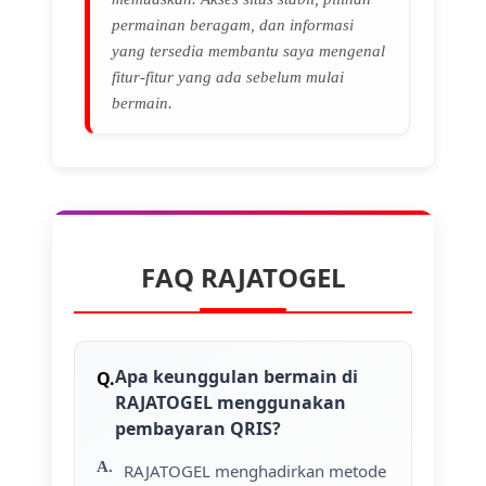
permainan beragam, dan informasi
yang tersedia membantu saya mengenal
fitur-fitur yang ada sebelum mulai
bermain.
FAQ RAJATOGEL
Apa keunggulan bermain di
RAJATOGEL menggunakan
pembayaran QRIS?
RAJATOGEL menghadirkan metode