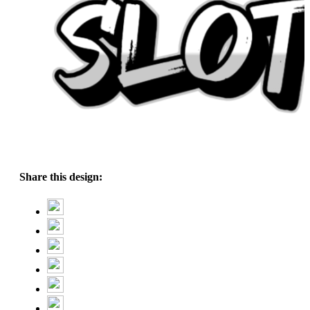
Share this design: