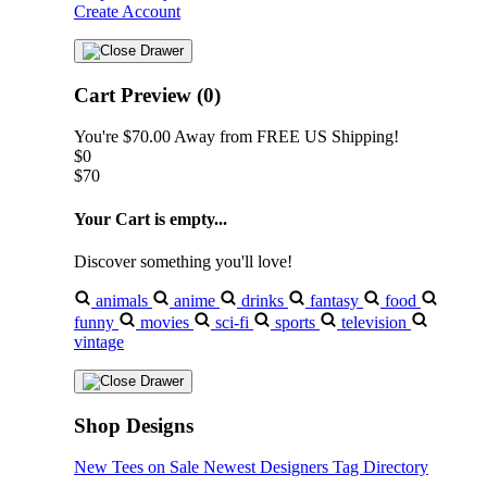
Create Account
Cart Preview (0)
You're
$70.00
Away from
FREE US Shipping!
$0
$70
Your Cart is empty...
Discover something you'll love!
animals
anime
drinks
fantasy
food
funny
movies
sci-fi
sports
television
vintage
Shop Designs
New Tees on Sale
Newest Designers
Tag Directory