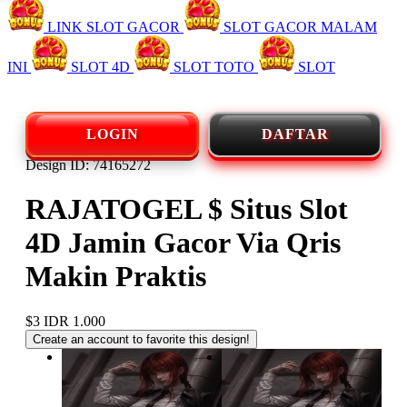
LINK SLOT GACOR
SLOT GACOR MALAM
INI
SLOT 4D
SLOT TOTO
SLOT
LOGIN
DAFTAR
Design ID: 74165272
RAJATOGEL $ Situs Slot
4D Jamin Gacor Via Qris
Makin Praktis
$3
IDR 1.000
Create an account to favorite this design!