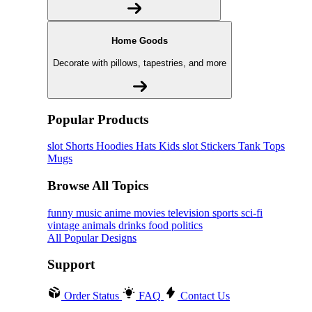
Home Goods
Decorate with pillows, tapestries, and more
Popular Products
slot
Shorts
Hoodies
Hats
Kids slot
Stickers
Tank Tops
Mugs
Browse All Topics
funny
music
anime
movies
television
sports
sci-fi
vintage
animals
drinks
food
politics
All Popular Designs
Support
Order Status
FAQ
Contact Us