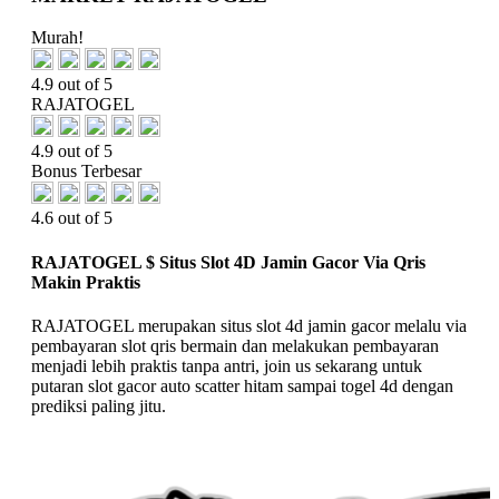
Murah!
4.9 out of 5
RAJATOGEL
4.9 out of 5
Bonus Terbesar
4.6 out of 5
RAJATOGEL $ Situs Slot 4D Jamin Gacor Via Qris
Makin Praktis
RAJATOGEL merupakan situs slot 4d jamin gacor melalu via
pembayaran slot qris bermain dan melakukan pembayaran
menjadi lebih praktis tanpa antri, join us sekarang untuk
putaran slot gacor auto scatter hitam sampai togel 4d dengan
prediksi paling jitu.