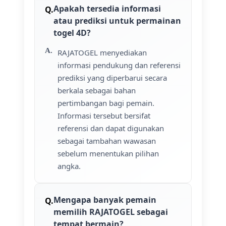
Apakah tersedia informasi
atau prediksi untuk permainan
togel 4D?
RAJATOGEL menyediakan
informasi pendukung dan referensi
prediksi yang diperbarui secara
berkala sebagai bahan
pertimbangan bagi pemain.
Informasi tersebut bersifat
referensi dan dapat digunakan
sebagai tambahan wawasan
sebelum menentukan pilihan
angka.
Mengapa banyak pemain
memilih RAJATOGEL sebagai
tempat bermain?