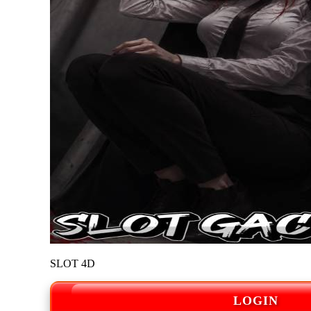
SLOT 4D
LOGIN