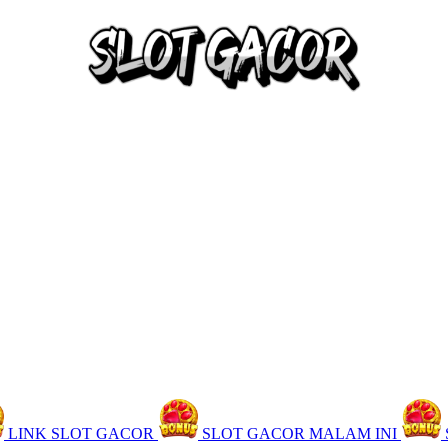
LINK SLOT GACOR
SLOT GACOR MALAM INI