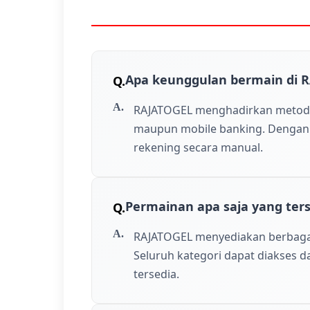
Apa keunggulan bermain di
RAJATOGEL menghadirkan metode 
maupun mobile banking. Dengan 
rekening secara manual.
Permainan apa saja yang ter
RAJATOGEL menyediakan berbagai 
Seluruh kategori dapat diakses 
tersedia.