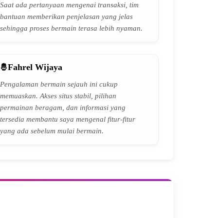
Saat ada pertanyaan mengenai transaksi, tim
bantuan memberikan penjelasan yang jelas
sehingga proses bermain terasa lebih nyaman.
Fahrel Wijaya
Pengalaman bermain sejauh ini cukup
memuaskan. Akses situs stabil, pilihan
permainan beragam, dan informasi yang
tersedia membantu saya mengenal fitur-fitur
yang ada sebelum mulai bermain.