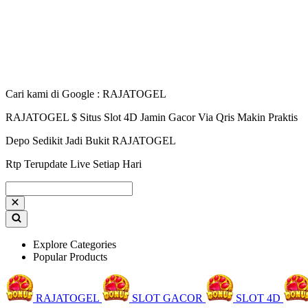
Cari kami di Google : RAJATOGEL
RAJATOGEL $ Situs Slot 4D Jamin Gacor Via Qris Makin Praktis
Depo Sedikit Jadi Bukit RAJATOGEL
Rtp Terupdate Live Setiap Hari
Explore Categories
Popular Products
RAJATOGEL
SLOT GACOR
SLOT 4D