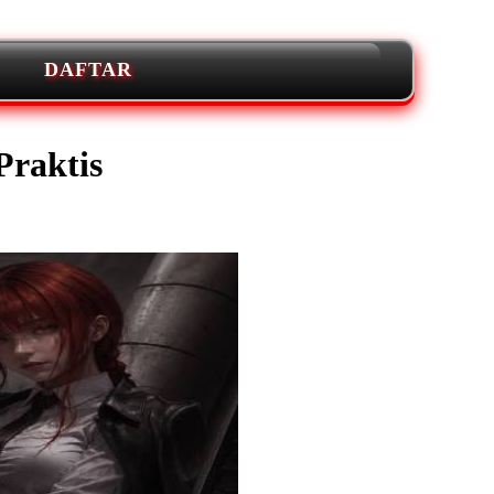
DAFTAR
Praktis