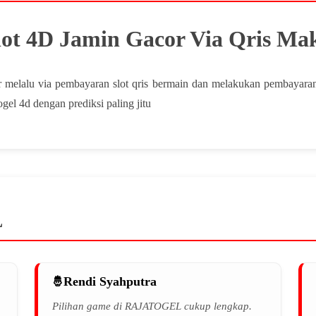
t 4D Jamin Gacor Via Qris Mak
 melalu via pembayaran slot qris bermain dan melakukan pembayaran m
ogel 4d dengan prediksi paling jitu
L
Rendi Syahputra
Pilihan game di RAJATOGEL cukup lengkap.