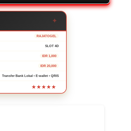
RAJATOGEL
SLOT 4D
IDR 1,000
IDR 20,000
Transfer Bank Lokal • E-wallet • QRIS