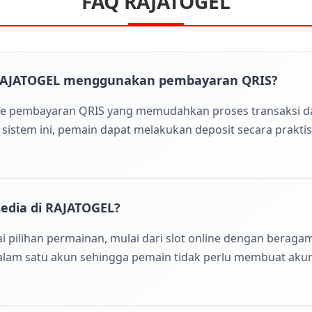
FAQ RAJATOGEL
 RAJATOGEL menggunakan pembayaran QRIS?
pembayaran QRIS yang memudahkan proses transaksi dari 
sistem ini, pemain dapat melakukan deposit secara prakt
sedia di RAJATOGEL?
pilihan permainan, mulai dari slot online dengan berag
dalam satu akun sehingga pemain tidak perlu membuat aku