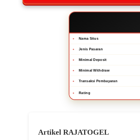
Nama Situs
Jenis Pasaran
Minimal Deposit
Minimal Withdraw
Transaksi Pembayaran
Rating
Artikel RAJATOGEL