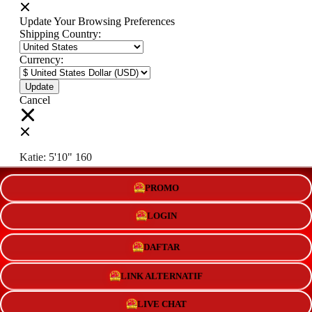
Update Your Browsing Preferences
Shipping Country:
Currency:
Cancel
Katie:
5'10"
160
PROMO
Select your person:
Male
Female
LOGIN
Height
Short
Med
Tall
DAFTAR
Weight
Slim
Avg
Heavy
LINK ALTERNATIF
View Size Chart
LIVE CHAT