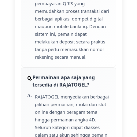
pembayaran QRIS yang
memudahkan proses transaksi dari
berbagai aplikasi dompet digital
maupun mobile banking. Dengan
sistem ini, pemain dapat
melakukan deposit secara praktis
tanpa perlu memasukkan nomor
rekening secara manual.
Permainan apa saja yang
tersedia di RAJATOGEL?
RAJATOGEL menyediakan berbagai
pilihan permainan, mulai dari slot
online dengan beragam tema
hingga permainan angka 4D.
Seluruh kategori dapat diakses
dalam satu akun sehingga pemain