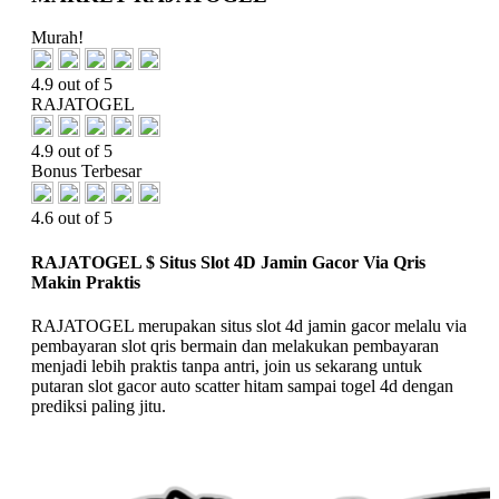
Murah!
4.9 out of 5
RAJATOGEL
4.9 out of 5
Bonus Terbesar
4.6 out of 5
RAJATOGEL $ Situs Slot 4D Jamin Gacor Via Qris
Makin Praktis
RAJATOGEL merupakan situs slot 4d jamin gacor melalu via
pembayaran slot qris bermain dan melakukan pembayaran
menjadi lebih praktis tanpa antri, join us sekarang untuk
putaran slot gacor auto scatter hitam sampai togel 4d dengan
prediksi paling jitu.