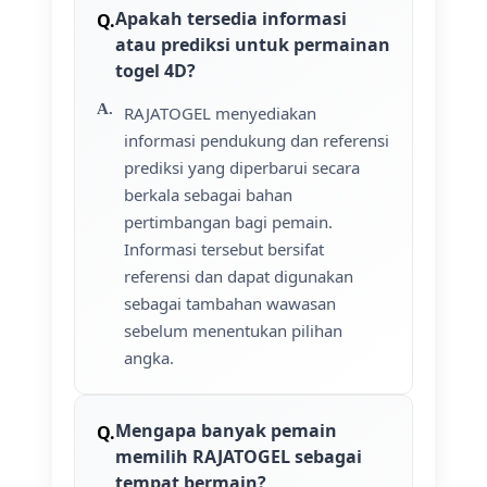
Apakah tersedia informasi
atau prediksi untuk permainan
togel 4D?
RAJATOGEL menyediakan
informasi pendukung dan referensi
prediksi yang diperbarui secara
berkala sebagai bahan
pertimbangan bagi pemain.
Informasi tersebut bersifat
referensi dan dapat digunakan
sebagai tambahan wawasan
sebelum menentukan pilihan
angka.
Mengapa banyak pemain
memilih RAJATOGEL sebagai
tempat bermain?