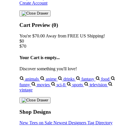
Create Account
Cart Preview (0)
You're
$70.00
Away from
FREE US Shipping!
$0
$70
Your Cart is empty...
Discover something you'll love!
animals
anime
drinks
fantasy
food
funny
movies
sci-fi
sports
television
vintage
Shop Designs
New Tees on Sale
Newest Designers
Tag Directory