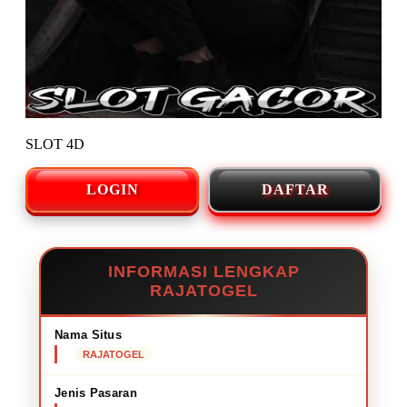
SLOT 4D
LOGIN
DAFTAR
INFORMASI LENGKAP
RAJATOGEL
Nama Situs
RAJATOGEL
Jenis Pasaran