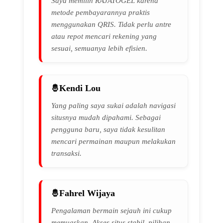
Saya memilih RAJATOGEL karena
metode pembayarannya praktis
menggunakan QRIS. Tidak perlu antre
atau repot mencari rekening yang
sesuai, semuanya lebih efisien.
Kendi Lou
Yang paling saya sukai adalah navigasi
situsnya mudah dipahami. Sebagai
pengguna baru, saya tidak kesulitan
mencari permainan maupun melakukan
transaksi.
Fahrel Wijaya
Pengalaman bermain sejauh ini cukup
memuaskan. Akses situs stabil, pilihan