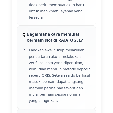
tidak perlu membuat akun baru
untuk menikmati layanan yang
tersedia.
Bagaimana cara memulai
bermain slot di RAJATOGEL?
Langkah awal cukup melakukan
pendaftaran akun, melakukan
verifikasi data yang diperlukan,
kemudian memilih metode deposit
seperti QRIS. Setelah saldo berhasil
masuk, pemain dapat langsung
memilih permainan favorit dan
mulai bermain sesuai nominal
yang diinginkan.