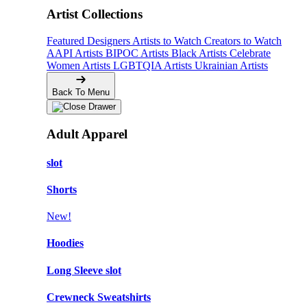
Artist Collections
Featured Designers
Artists to Watch
Creators to Watch
AAPI Artists
BIPOC Artists
Black Artists
Celebrate
Women Artists
LGBTQIA Artists
Ukrainian Artists
Back To Menu
Adult Apparel
slot
Shorts
New!
Hoodies
Long Sleeve slot
Crewneck Sweatshirts