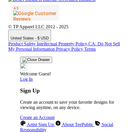
© TP Apparel LLC 2012 - 2025
United States - $ USD
Product Safety
Intellectual Property Policy
CA: Do Not Sell
My Personal Information
Privacy Policy
Terms
Welcome Guest!
Log In
Sign Up
Create an account to save your favorite designs for
viewing anytime, on any device.
Create an Account
Artist Sign Up
About TeePublic
Social
Responsibility