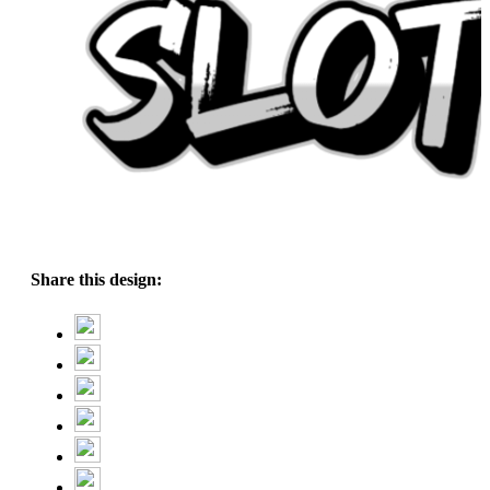
Share this design: