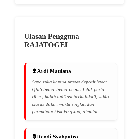
Ulasan Pengguna
RAJATOGEL
Ardi Maulana
Saya suka karena proses deposit lewat
QRIS benar-benar cepat. Tidak perlu
ribet pindah aplikasi berkali-kali, saldo
masuk dalam waktu singkat dan
permainan bisa langsung dimulai.
Rendi Syahputra