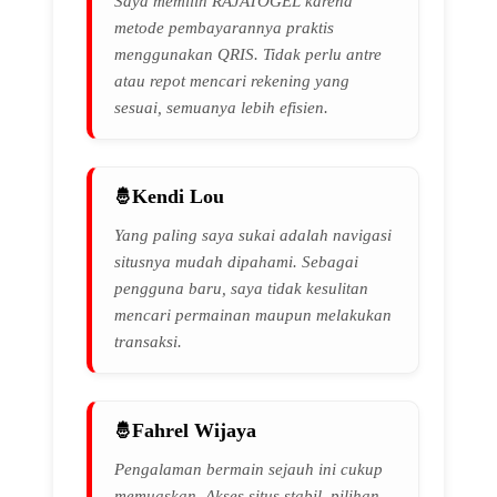
Saya memilih RAJATOGEL karena
metode pembayarannya praktis
menggunakan QRIS. Tidak perlu antre
atau repot mencari rekening yang
sesuai, semuanya lebih efisien.
Kendi Lou
Yang paling saya sukai adalah navigasi
situsnya mudah dipahami. Sebagai
pengguna baru, saya tidak kesulitan
mencari permainan maupun melakukan
transaksi.
Fahrel Wijaya
Pengalaman bermain sejauh ini cukup
memuaskan. Akses situs stabil, pilihan