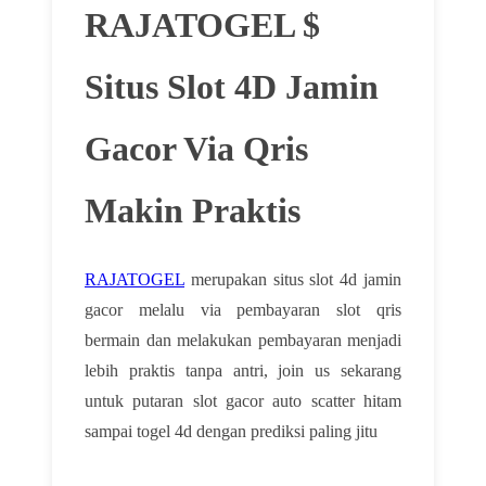
RAJATOGEL $
Situs Slot 4D Jamin
Gacor Via Qris
Makin Praktis
RAJATOGEL
merupakan situs slot 4d jamin
gacor melalu via pembayaran slot qris
bermain dan melakukan pembayaran menjadi
lebih praktis tanpa antri, join us sekarang
untuk putaran slot gacor auto scatter hitam
sampai togel 4d dengan prediksi paling jitu