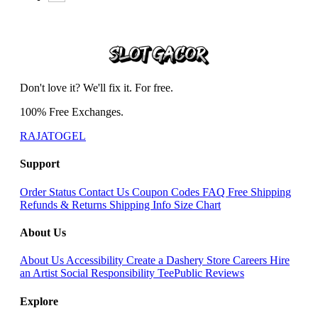
Don't love it? We'll fix it. For free.
100% Free Exchanges.
RAJATOGEL
Support
Order Status
Contact Us
Coupon Codes
FAQ
Free Shipping
Refunds & Returns
Shipping Info
Size Chart
About Us
About Us
Accessibility
Create a Dashery Store
Careers
Hire
an Artist
Social Responsibility
TeePublic Reviews
Explore