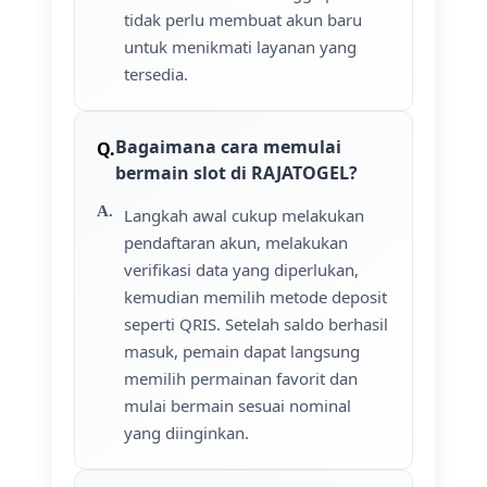
tidak perlu membuat akun baru
untuk menikmati layanan yang
tersedia.
Bagaimana cara memulai
bermain slot di RAJATOGEL?
Langkah awal cukup melakukan
pendaftaran akun, melakukan
verifikasi data yang diperlukan,
kemudian memilih metode deposit
seperti QRIS. Setelah saldo berhasil
masuk, pemain dapat langsung
memilih permainan favorit dan
mulai bermain sesuai nominal
yang diinginkan.