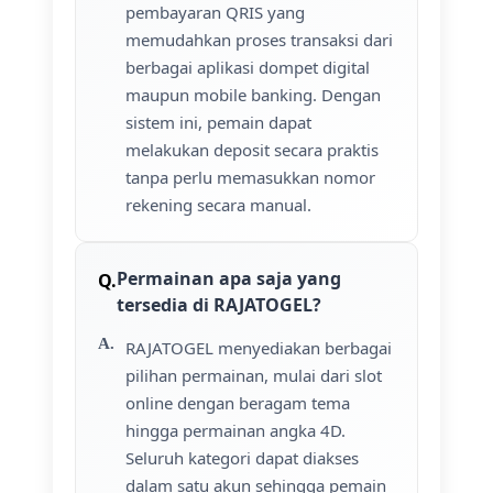
pembayaran QRIS yang
memudahkan proses transaksi dari
berbagai aplikasi dompet digital
maupun mobile banking. Dengan
sistem ini, pemain dapat
melakukan deposit secara praktis
tanpa perlu memasukkan nomor
rekening secara manual.
Permainan apa saja yang
tersedia di RAJATOGEL?
RAJATOGEL menyediakan berbagai
pilihan permainan, mulai dari slot
online dengan beragam tema
hingga permainan angka 4D.
Seluruh kategori dapat diakses
dalam satu akun sehingga pemain