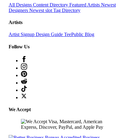
All Designs
Content Directory
Featured Artists
Newest
Designers
Newest slot
Tag Directory
Artists
Artist Signup
Design Guide
TeePublic Blog
Follow Us
We Accept