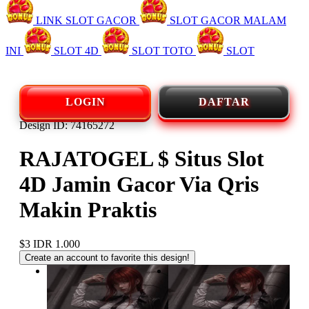
LINK SLOT GACOR
SLOT GACOR MALAM
INI
SLOT 4D
SLOT TOTO
SLOT
LOGIN
DAFTAR
Design ID: 74165272
RAJATOGEL $ Situs Slot
4D Jamin Gacor Via Qris
Makin Praktis
$3
IDR 1.000
Create an account to favorite this design!