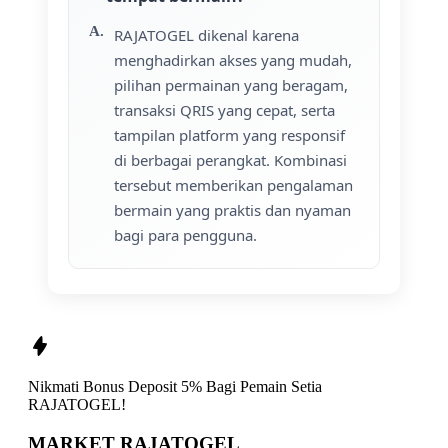
RAJATOGEL dikenal karena
menghadirkan akses yang mudah,
pilihan permainan yang beragam,
transaksi QRIS yang cepat, serta
tampilan platform yang responsif
di berbagai perangkat. Kombinasi
tersebut memberikan pengalaman
bermain yang praktis dan nyaman
bagi para pengguna.
Nikmati
Bonus Deposit 5%
Bagi Pemain Setia
RAJATOGEL!
MARKET RAJATOGEL