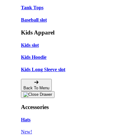
Tank Tops
Baseball slot
Kids Apparel
Kids slot
Kids Hoodie
Kids Long Sleeve slot
Back To Menu
Accessories
Hats
New!