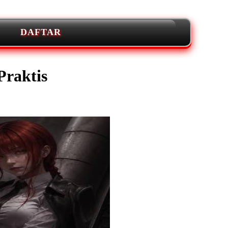
DAFTAR
Praktis