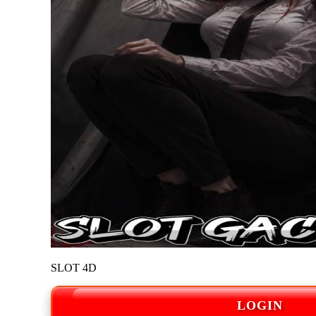
SLOT 4D
LOGIN