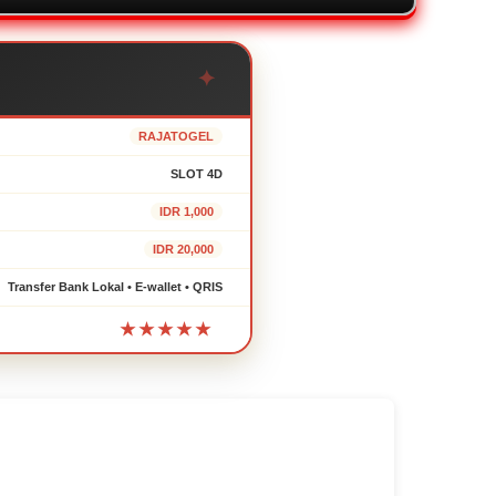
RAJATOGEL
SLOT 4D
IDR 1,000
IDR 20,000
Transfer Bank Lokal • E-wallet • QRIS