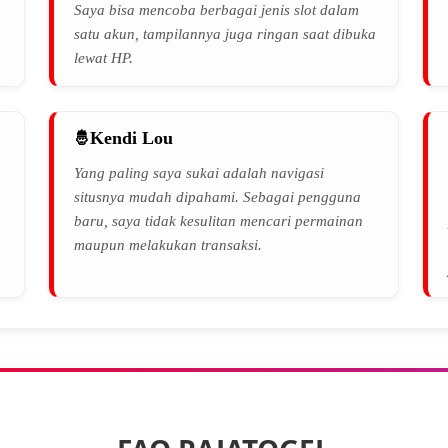
Saya bisa mencoba berbagai jenis slot dalam
satu akun, tampilannya juga ringan saat dibuka
lewat HP.
Kendi Lou
Yang paling saya sukai adalah navigasi
situsnya mudah dipahami. Sebagai pengguna
baru, saya tidak kesulitan mencari permainan
maupun melakukan transaksi.