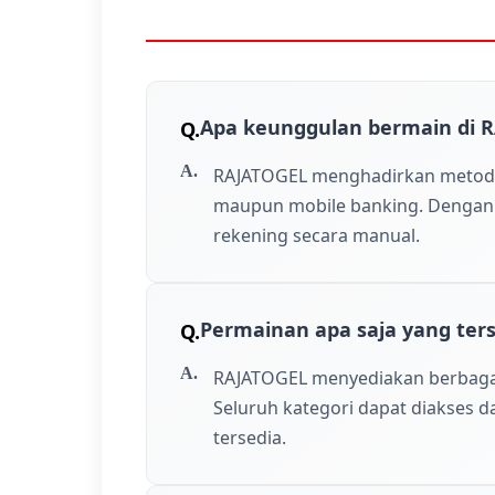
Apa keunggulan bermain di
RAJATOGEL menghadirkan metode 
maupun mobile banking. Dengan 
rekening secara manual.
Permainan apa saja yang ter
RAJATOGEL menyediakan berbagai 
Seluruh kategori dapat diakses 
tersedia.