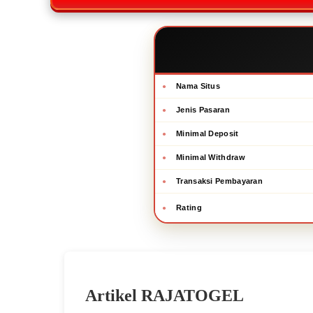
Nama Situs
Jenis Pasaran
Minimal Deposit
Minimal Withdraw
Transaksi Pembayaran
Rating
Artikel RAJATOGEL