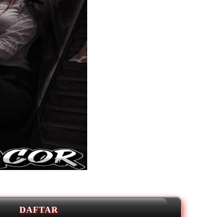
DAFTAR