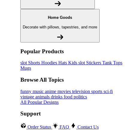
Home Goods
Decorate with pillows, tapestries, and more
Popular Products
slot
Shorts
Hoodies
Hats
Kids slot
Stickers
Tank Tops
Mugs
Browse All Topics
funny
music
anime
movies
television
sports
sci-fi
vintage
animals
drinks
food
politics
All Popular Designs
Support
Order Status
FAQ
Contact Us