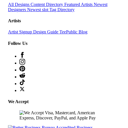
All Designs
Content Directory
Featured Artists
Newest
Designers
Newest slot
Tag Directory
Artists
Artist Signup
Design Guide
TeePublic Blog
Follow Us
We Accept