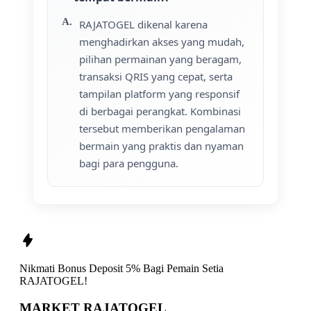
RAJATOGEL dikenal karena
menghadirkan akses yang mudah,
pilihan permainan yang beragam,
transaksi QRIS yang cepat, serta
tampilan platform yang responsif
di berbagai perangkat. Kombinasi
tersebut memberikan pengalaman
bermain yang praktis dan nyaman
bagi para pengguna.
Nikmati
Bonus Deposit 5%
Bagi Pemain Setia
RAJATOGEL!
MARKET RAJATOGEL