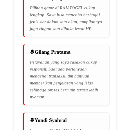
Pilihan game di RAJATOGEL cukup
lengkap. Saya bisa mencoba berbagai
jenis slot dalam satu akun, tampilannya
juga ringan saat dibuka lewat HP.
Gilang Pratama
Pelayanan yang saya rasakan cukup
responsif. Saat ada pertanyaan
mengenai transaksi, tim bantuan
memberikan penjelasan yang jelas
sehingga proses bermain terasa lebih
nyaman.
Yondi Syahrul