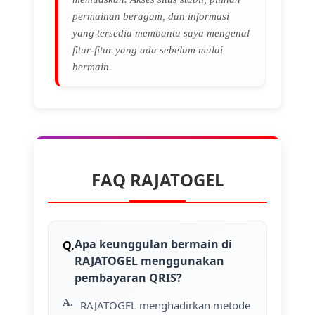
permainan beragam, dan informasi
yang tersedia membantu saya mengenal
fitur-fitur yang ada sebelum mulai
bermain.
FAQ RAJATOGEL
Apa keunggulan bermain di
RAJATOGEL menggunakan
pembayaran QRIS?
RAJATOGEL menghadirkan metode