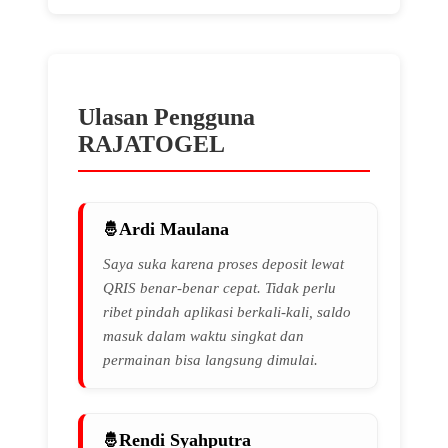
Ulasan Pengguna
RAJATOGEL
Ardi Maulana
Saya suka karena proses deposit lewat
QRIS benar-benar cepat. Tidak perlu
ribet pindah aplikasi berkali-kali, saldo
masuk dalam waktu singkat dan
permainan bisa langsung dimulai.
Rendi Syahputra