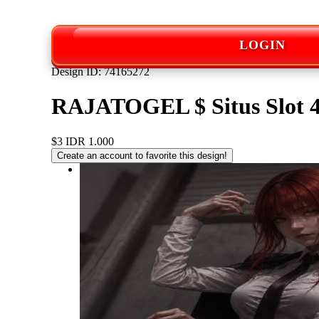
LOGIN
Design ID: 74165272
RAJATOGEL $ Situs Slot 4
$3
IDR 1.000
Create an account to favorite this design!