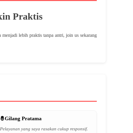
in Praktis
enjadi lebih praktis tanpa antri, join us sekarang
Gilang Pratama
Pelayanan yang saya rasakan cukup responsif.