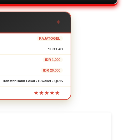
RAJATOGEL
SLOT 4D
IDR 1,000
IDR 20,000
Transfer Bank Lokal • E-wallet • QRIS