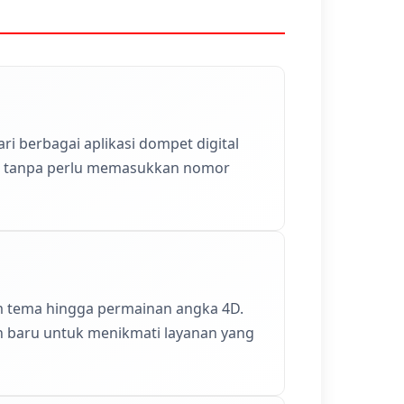
berbagai aplikasi dompet digital
is tanpa perlu memasukkan nomor
am tema hingga permainan angka 4D.
n baru untuk menikmati layanan yang