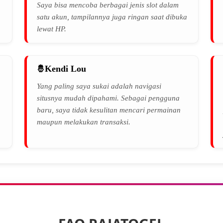
Saya bisa mencoba berbagai jenis slot dalam
satu akun, tampilannya juga ringan saat dibuka
lewat HP.
Kendi Lou
Yang paling saya sukai adalah navigasi
situsnya mudah dipahami. Sebagai pengguna
baru, saya tidak kesulitan mencari permainan
maupun melakukan transaksi.