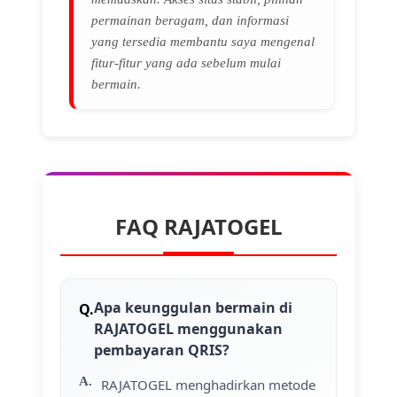
permainan beragam, dan informasi
yang tersedia membantu saya mengenal
fitur-fitur yang ada sebelum mulai
bermain.
FAQ RAJATOGEL
Apa keunggulan bermain di
RAJATOGEL menggunakan
pembayaran QRIS?
RAJATOGEL menghadirkan metode