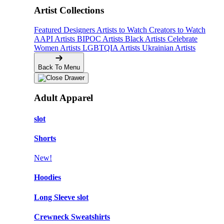
Artist Collections
Featured Designers
Artists to Watch
Creators to Watch
AAPI Artists
BIPOC Artists
Black Artists
Celebrate
Women Artists
LGBTQIA Artists
Ukrainian Artists
Back To Menu
Adult Apparel
slot
Shorts
New!
Hoodies
Long Sleeve slot
Crewneck Sweatshirts