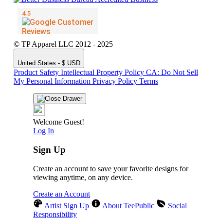
© TP Apparel LLC 2012 - 2025
United States - $ USD
Product Safety
Intellectual Property Policy
CA: Do Not Sell
My Personal Information
Privacy Policy
Terms
Welcome Guest!
Log In
Sign Up
Create an account to save your favorite designs for
viewing anytime, on any device.
Create an Account
Artist Sign Up
About TeePublic
Social
Responsibility