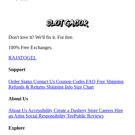
Don't love it? We'll fix it. For free.
100% Free Exchanges.
RAJATOGEL
Support
Order Status
Contact Us
Coupon Codes
FAQ
Free Shipping
Refunds & Returns
Shipping Info
Size Chart
About Us
About Us
Accessibility
Create a Dashery Store
Careers
Hire
an Artist
Social Responsibility
TeePublic Reviews
Explore