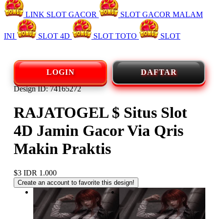
LINK SLOT GACOR
SLOT GACOR MALAM
INI
SLOT 4D
SLOT TOTO
SLOT
LOGIN
DAFTAR
Design ID: 74165272
RAJATOGEL $ Situs Slot
4D Jamin Gacor Via Qris
Makin Praktis
$3
IDR 1.000
Create an account to favorite this design!