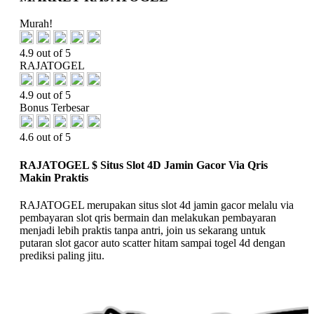
Murah!
4.9 out of 5
RAJATOGEL
4.9 out of 5
Bonus Terbesar
4.6 out of 5
RAJATOGEL $ Situs Slot 4D Jamin Gacor Via Qris
Makin Praktis
RAJATOGEL merupakan situs slot 4d jamin gacor melalu via
pembayaran slot qris bermain dan melakukan pembayaran
menjadi lebih praktis tanpa antri, join us sekarang untuk
putaran slot gacor auto scatter hitam sampai togel 4d dengan
prediksi paling jitu.