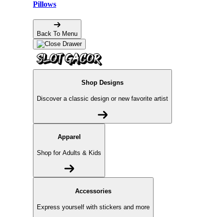
Pillows
Back To Menu
Shop Designs
Discover a classic design or new favorite artist
Apparel
Shop for Adults & Kids
Accessories
Express yourself with stickers and more