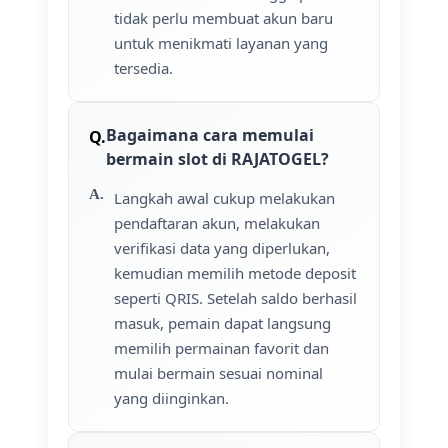
tidak perlu membuat akun baru
untuk menikmati layanan yang
tersedia.
Bagaimana cara memulai
bermain slot di RAJATOGEL?
Langkah awal cukup melakukan
pendaftaran akun, melakukan
verifikasi data yang diperlukan,
kemudian memilih metode deposit
seperti QRIS. Setelah saldo berhasil
masuk, pemain dapat langsung
memilih permainan favorit dan
mulai bermain sesuai nominal
yang diinginkan.