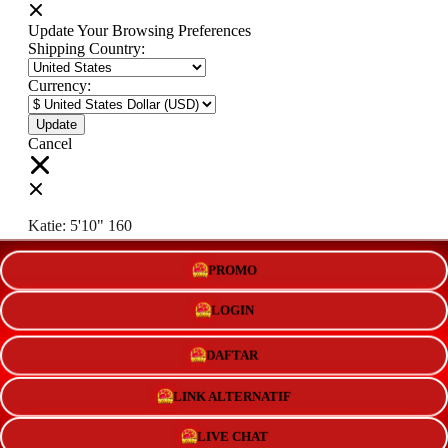
Update Your Browsing Preferences
Shipping Country:
Currency:
Cancel
Katie:
5'10"
160
PROMO
Select your person:
Male
Female
LOGIN
Height
Short
Med
Tall
DAFTAR
Weight
Slim
Avg
Heavy
LINK ALTERNATIF
View Size Chart
LIVE CHAT