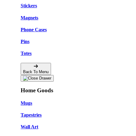
Stickers
Magnets
Phone Cases
Pins
Totes
Back To Menu
Home Goods
Mugs
Tapestries
Wall Art