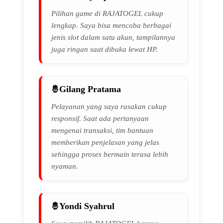
Pilihan game di RAJATOGEL cukup
lengkap. Saya bisa mencoba berbagai
jenis slot dalam satu akun, tampilannya
juga ringan saat dibuka lewat HP.
Gilang Pratama
Pelayanan yang saya rasakan cukup
responsif. Saat ada pertanyaan
mengenai transaksi, tim bantuan
memberikan penjelasan yang jelas
sehingga proses bermain terasa lebih
nyaman.
Yondi Syahrul