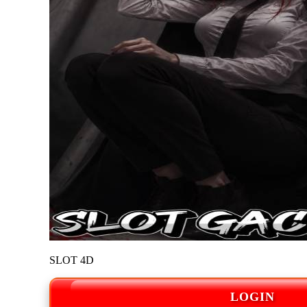
SLOT 4D
LOGIN