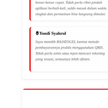
benar-benar cepat. Tidak perlu ribet pindah
aplikasi berkali-kali, saldo masuk dalam waktu
singkat dan permainan bisa langsung dimulai.
Yondi Syahrul
Saya memilih RAJATOGEL karena metode
pembayarannya praktis menggunakan QRIS.
Tidak perlu antre atau repot mencari rekening
yang sesuai, semuanya lebih efisien.