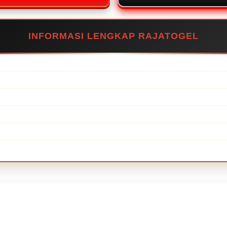
INFORMASI LENGKAP RAJATOGEL