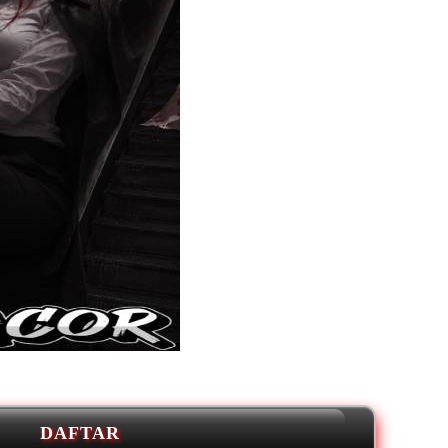
DAFTAR