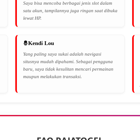
Saya bisa mencoba berbagai jenis slot dalam
satu akun, tampilannya juga ringan saat dibuka
lewat HP.
Kendi Lou
Yang paling saya sukai adalah navigasi
situsnya mudah dipahami. Sebagai pengguna
baru, saya tidak kesulitan mencari permainan
maupun melakukan transaksi.