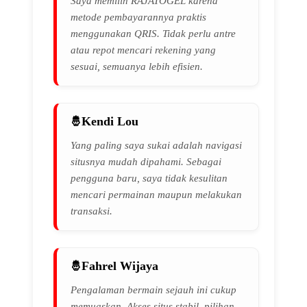
Saya memilih RAJATOGEL karena
metode pembayarannya praktis
menggunakan QRIS. Tidak perlu antre
atau repot mencari rekening yang
sesuai, semuanya lebih efisien.
Kendi Lou
Yang paling saya sukai adalah navigasi
situsnya mudah dipahami. Sebagai
pengguna baru, saya tidak kesulitan
mencari permainan maupun melakukan
transaksi.
Fahrel Wijaya
Pengalaman bermain sejauh ini cukup
memuaskan. Akses situs stabil, pilihan