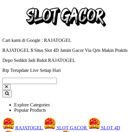
Cari kami di Google : RAJATOGEL
RAJATOGEL $ Situs Slot 4D Jamin Gacor Via Qris Makin Praktis
Depo Sedikit Jadi Bukit RAJATOGEL
Rtp Terupdate Live Setiap Hari
Explore Categories
Popular Products
RAJATOGEL
SLOT GACOR
SLOT 4D