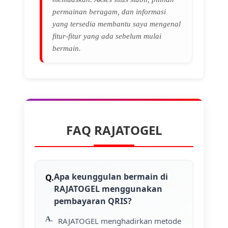
permainan beragam, dan informasi
yang tersedia membantu saya mengenal
fitur-fitur yang ada sebelum mulai
bermain.
FAQ RAJATOGEL
Apa keunggulan bermain di
RAJATOGEL menggunakan
pembayaran QRIS?
RAJATOGEL menghadirkan metode