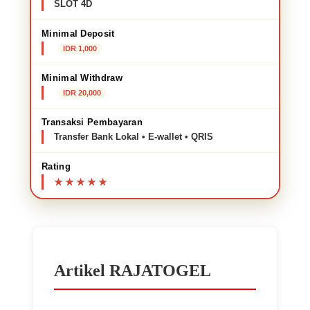
SLOT 4D
Minimal Deposit
IDR 1,000
Minimal Withdraw
IDR 20,000
Transaksi Pembayaran
Transfer Bank Lokal • E-wallet • QRIS
Rating
Artikel RAJATOGEL