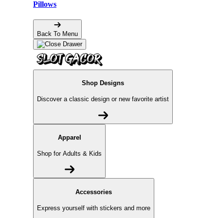
Pillows
Back To Menu
Shop Designs
Discover a classic design or new favorite artist
Apparel
Shop for Adults & Kids
Accessories
Express yourself with stickers and more