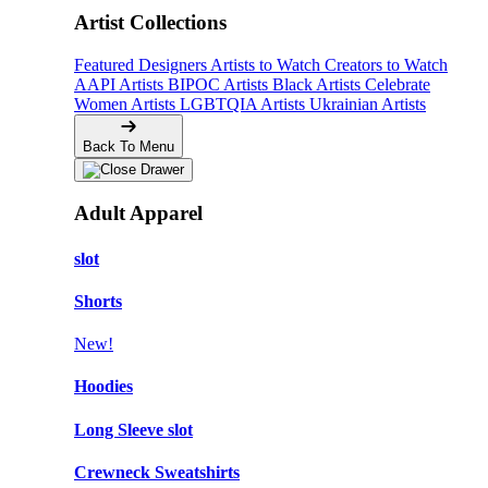
Artist Collections
Featured Designers
Artists to Watch
Creators to Watch
AAPI Artists
BIPOC Artists
Black Artists
Celebrate
Women Artists
LGBTQIA Artists
Ukrainian Artists
Back To Menu
Adult Apparel
slot
Shorts
New!
Hoodies
Long Sleeve slot
Crewneck Sweatshirts