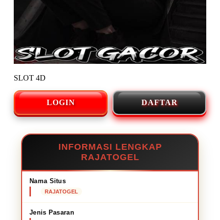
SLOT 4D
LOGIN
DAFTAR
INFORMASI LENGKAP
RAJATOGEL
Nama Situs
RAJATOGEL
Jenis Pasaran