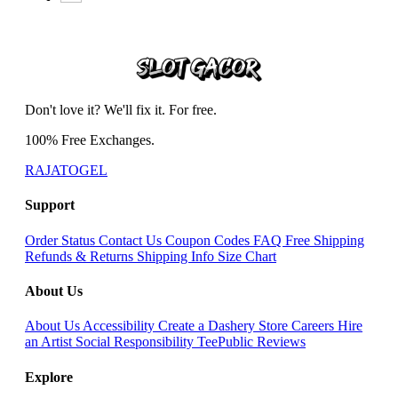
Don't love it? We'll fix it. For free.
100% Free Exchanges.
RAJATOGEL
Support
Order Status
Contact Us
Coupon Codes
FAQ
Free Shipping
Refunds & Returns
Shipping Info
Size Chart
About Us
About Us
Accessibility
Create a Dashery Store
Careers
Hire
an Artist
Social Responsibility
TeePublic Reviews
Explore