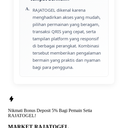
RAJATOGEL dikenal karena
menghadirkan akses yang mudah,
pilihan permainan yang beragam,
transaksi QRIS yang cepat, serta
tampilan platform yang responsif
di berbagai perangkat. Kombinasi
tersebut memberikan pengalaman
bermain yang praktis dan nyaman
bagi para pengguna.
Nikmati
Bonus Deposit 5%
Bagi Pemain Setia
RAJATOGEL!
MARKET RAJATOGEL