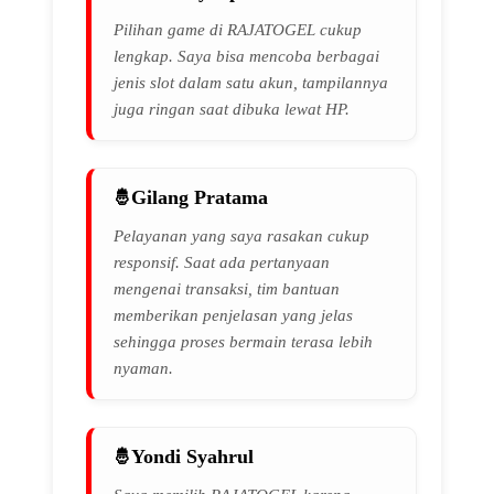
Pilihan game di RAJATOGEL cukup
lengkap. Saya bisa mencoba berbagai
jenis slot dalam satu akun, tampilannya
juga ringan saat dibuka lewat HP.
Gilang Pratama
Pelayanan yang saya rasakan cukup
responsif. Saat ada pertanyaan
mengenai transaksi, tim bantuan
memberikan penjelasan yang jelas
sehingga proses bermain terasa lebih
nyaman.
Yondi Syahrul