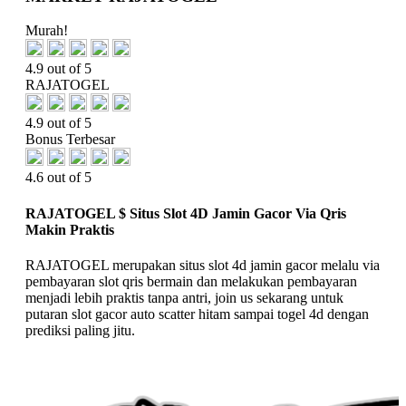
Murah!
4.9 out of 5
RAJATOGEL
4.9 out of 5
Bonus Terbesar
4.6 out of 5
RAJATOGEL $ Situs Slot 4D Jamin Gacor Via Qris
Makin Praktis
RAJATOGEL merupakan situs slot 4d jamin gacor melalu via
pembayaran slot qris bermain dan melakukan pembayaran
menjadi lebih praktis tanpa antri, join us sekarang untuk
putaran slot gacor auto scatter hitam sampai togel 4d dengan
prediksi paling jitu.