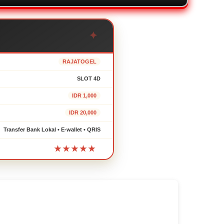
RAJATOGEL
SLOT 4D
IDR 1,000
IDR 20,000
Transfer Bank Lokal • E-wallet • QRIS