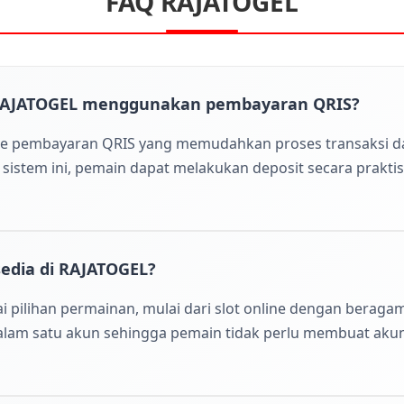
FAQ RAJATOGEL
 RAJATOGEL menggunakan pembayaran QRIS?
pembayaran QRIS yang memudahkan proses transaksi dari 
sistem ini, pemain dapat melakukan deposit secara prakt
sedia di RAJATOGEL?
pilihan permainan, mulai dari slot online dengan berag
dalam satu akun sehingga pemain tidak perlu membuat aku