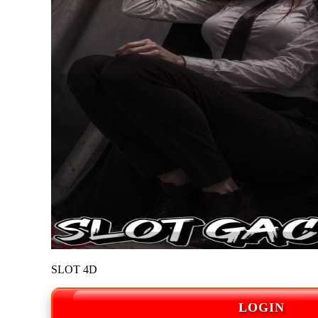
SLOT 4D
LOGIN