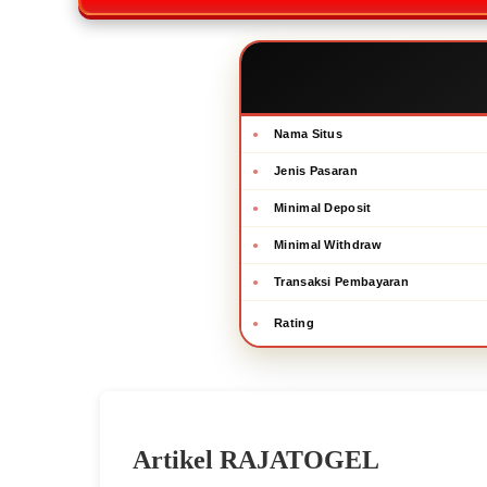
Nama Situs
Jenis Pasaran
Minimal Deposit
Minimal Withdraw
Transaksi Pembayaran
Rating
Artikel RAJATOGEL