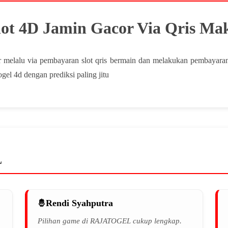
t 4D Jamin Gacor Via Qris Mak
 melalu via pembayaran slot qris bermain dan melakukan pembayaran m
ogel 4d dengan prediksi paling jitu
L
Rendi Syahputra
Pilihan game di RAJATOGEL cukup lengkap.