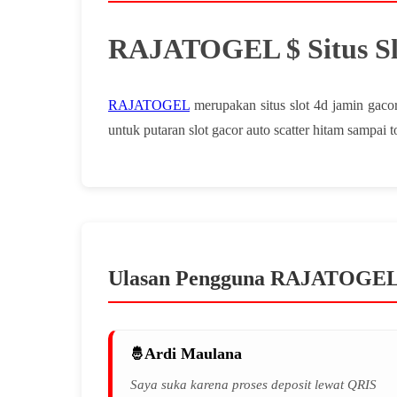
RAJATOGEL $ Situs Slo
RAJATOGEL
merupakan situs slot 4d jamin gacor
untuk putaran slot gacor auto scatter hitam sampai t
Ulasan Pengguna RAJATOGE
Ardi Maulana
Saya suka karena proses deposit lewat QRIS