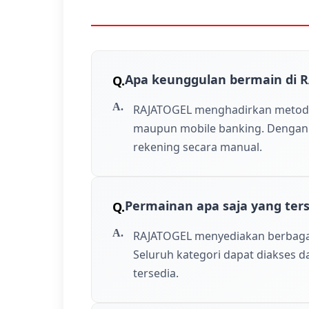
Apa keunggulan bermain di
RAJATOGEL menghadirkan metode 
maupun mobile banking. Dengan 
rekening secara manual.
Permainan apa saja yang ter
RAJATOGEL menyediakan berbagai 
Seluruh kategori dapat diakses 
tersedia.