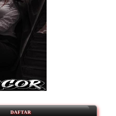
DAFTAR