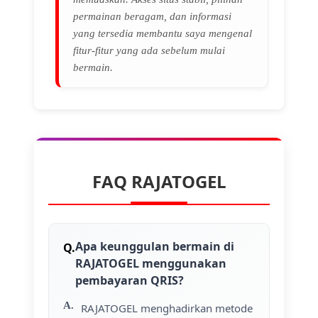
permainan beragam, dan informasi
yang tersedia membantu saya mengenal
fitur-fitur yang ada sebelum mulai
bermain.
FAQ RAJATOGEL
Apa keunggulan bermain di
RAJATOGEL menggunakan
pembayaran QRIS?
RAJATOGEL menghadirkan metode