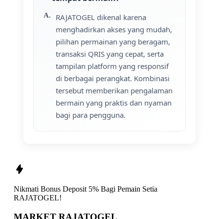
RAJATOGEL dikenal karena
menghadirkan akses yang mudah,
pilihan permainan yang beragam,
transaksi QRIS yang cepat, serta
tampilan platform yang responsif
di berbagai perangkat. Kombinasi
tersebut memberikan pengalaman
bermain yang praktis dan nyaman
bagi para pengguna.
Nikmati
Bonus Deposit 5%
Bagi Pemain Setia
RAJATOGEL!
MARKET RAJATOGEL