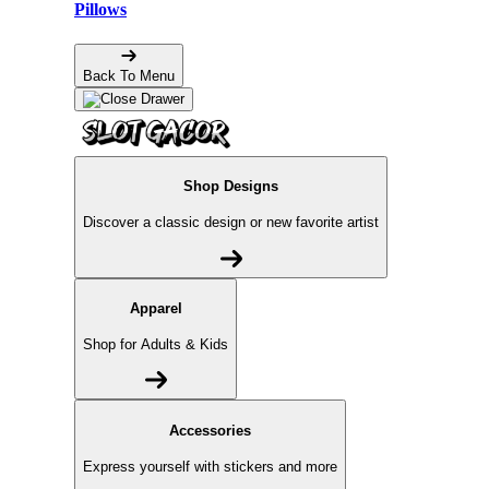
Pillows
Back To Menu
Shop Designs
Discover a classic design or new favorite artist
Apparel
Shop for Adults & Kids
Accessories
Express yourself with stickers and more