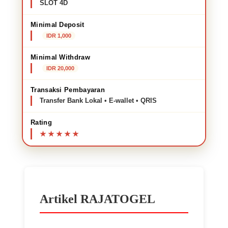
SLOT 4D
Minimal Deposit
IDR 1,000
Minimal Withdraw
IDR 20,000
Transaksi Pembayaran
Transfer Bank Lokal • E-wallet • QRIS
Rating
Artikel RAJATOGEL