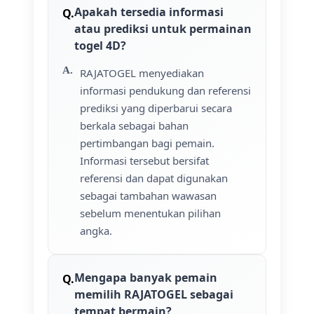
Apakah tersedia informasi
atau prediksi untuk permainan
togel 4D?
RAJATOGEL menyediakan
informasi pendukung dan referensi
prediksi yang diperbarui secara
berkala sebagai bahan
pertimbangan bagi pemain.
Informasi tersebut bersifat
referensi dan dapat digunakan
sebagai tambahan wawasan
sebelum menentukan pilihan
angka.
Mengapa banyak pemain
memilih RAJATOGEL sebagai
tempat bermain?