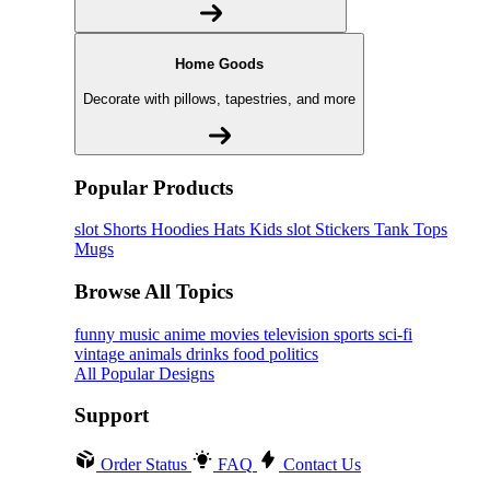
Home Goods
Decorate with pillows, tapestries, and more
Popular Products
slot
Shorts
Hoodies
Hats
Kids slot
Stickers
Tank Tops
Mugs
Browse All Topics
funny
music
anime
movies
television
sports
sci-fi
vintage
animals
drinks
food
politics
All Popular Designs
Support
Order Status
FAQ
Contact Us