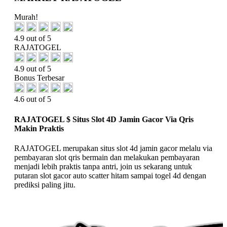
Murah!
4.9 out of 5
RAJATOGEL
4.9 out of 5
Bonus Terbesar
4.6 out of 5
RAJATOGEL $ Situs Slot 4D Jamin Gacor Via Qris
Makin Praktis
RAJATOGEL merupakan situs slot 4d jamin gacor melalu via
pembayaran slot qris bermain dan melakukan pembayaran
menjadi lebih praktis tanpa antri, join us sekarang untuk
putaran slot gacor auto scatter hitam sampai togel 4d dengan
prediksi paling jitu.