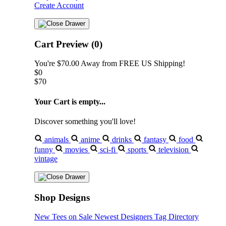
Create Account
Cart Preview (0)
You're
$70.00
Away from
FREE US Shipping!
$0
$70
Your Cart is empty...
Discover something you'll love!
animals
anime
drinks
fantasy
food
funny
movies
sci-fi
sports
television
vintage
Shop Designs
New Tees on Sale
Newest Designers
Tag Directory