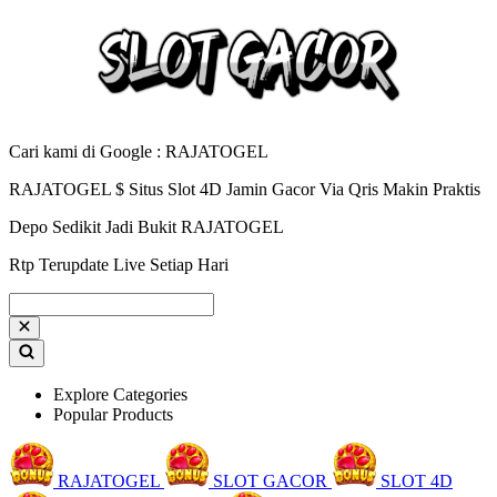
Cari kami di Google : RAJATOGEL
RAJATOGEL $ Situs Slot 4D Jamin Gacor Via Qris Makin Praktis
Depo Sedikit Jadi Bukit RAJATOGEL
Rtp Terupdate Live Setiap Hari
Explore Categories
Popular Products
RAJATOGEL
SLOT GACOR
SLOT 4D