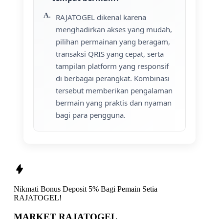
RAJATOGEL dikenal karena
menghadirkan akses yang mudah,
pilihan permainan yang beragam,
transaksi QRIS yang cepat, serta
tampilan platform yang responsif
di berbagai perangkat. Kombinasi
tersebut memberikan pengalaman
bermain yang praktis dan nyaman
bagi para pengguna.
Nikmati
Bonus Deposit 5%
Bagi Pemain Setia
RAJATOGEL!
MARKET RAJATOGEL