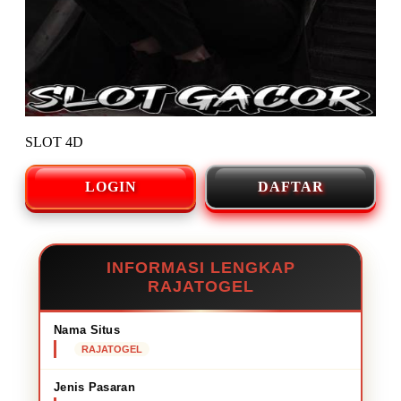
SLOT 4D
LOGIN
DAFTAR
INFORMASI LENGKAP
RAJATOGEL
Nama Situs
RAJATOGEL
Jenis Pasaran