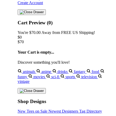
Create Account
Cart Preview (0)
You're
$70.00
Away from
FREE US Shipping!
$0
$70
Your Cart is empty...
Discover something you'll love!
animals
anime
drinks
fantasy
food
funny
movies
sci-fi
sports
television
vintage
Shop Designs
New Tees on Sale
Newest Designers
Tag Directory