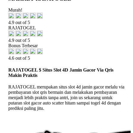
Murah!
4.9 out of 5
RAJATOGEL
4.9 out of 5
Bonus Terbesar
4.6 out of 5
RAJATOGEL $ Situs Slot 4D Jamin Gacor Via Qris
Makin Praktis
RAJATOGEL merupakan situs slot 4d jamin gacor melalu via
pembayaran slot qris bermain dan melakukan pembayaran
menjadi lebih praktis tanpa antri, join us sekarang untuk
putaran slot gacor auto scatter hitam sampai togel 4d dengan
prediksi paling jitu.