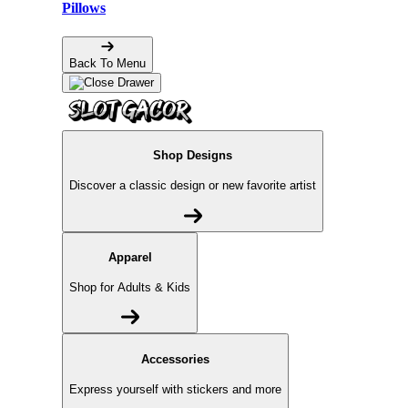
Pillows
Back To Menu
Shop Designs
Discover a classic design or new favorite artist
Apparel
Shop for Adults & Kids
Accessories
Express yourself with stickers and more