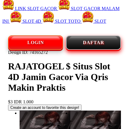
LINK SLOT GACOR
SLOT GACOR MALAM
INI
SLOT 4D
SLOT TOTO
SLOT
LOGIN
DAFTAR
Design ID: 74165272
RAJATOGEL $ Situs Slot
4D Jamin Gacor Via Qris
Makin Praktis
$3
IDR 1.000
Create an account to favorite this design!