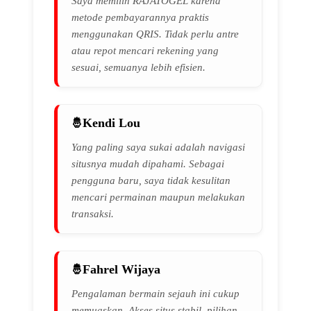
Saya memilih RAJATOGEL karena
metode pembayarannya praktis
menggunakan QRIS. Tidak perlu antre
atau repot mencari rekening yang
sesuai, semuanya lebih efisien.
Kendi Lou
Yang paling saya sukai adalah navigasi
situsnya mudah dipahami. Sebagai
pengguna baru, saya tidak kesulitan
mencari permainan maupun melakukan
transaksi.
Fahrel Wijaya
Pengalaman bermain sejauh ini cukup
memuaskan. Akses situs stabil, pilihan