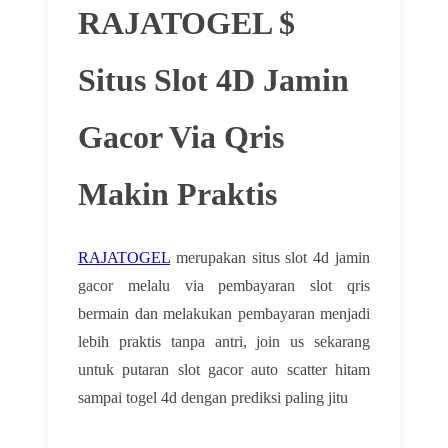
RAJATOGEL $
Situs Slot 4D Jamin
Gacor Via Qris
Makin Praktis
RAJATOGEL
merupakan situs slot 4d jamin
gacor melalu via pembayaran slot qris
bermain dan melakukan pembayaran menjadi
lebih praktis tanpa antri, join us sekarang
untuk putaran slot gacor auto scatter hitam
sampai togel 4d dengan prediksi paling jitu