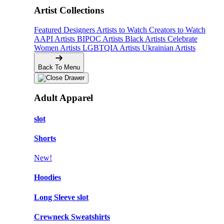
Artist Collections
Featured Designers
Artists to Watch
Creators to Watch
AAPI Artists
BIPOC Artists
Black Artists
Celebrate
Women Artists
LGBTQIA Artists
Ukrainian Artists
Back To Menu
Adult Apparel
slot
Shorts
New!
Hoodies
Long Sleeve slot
Crewneck Sweatshirts