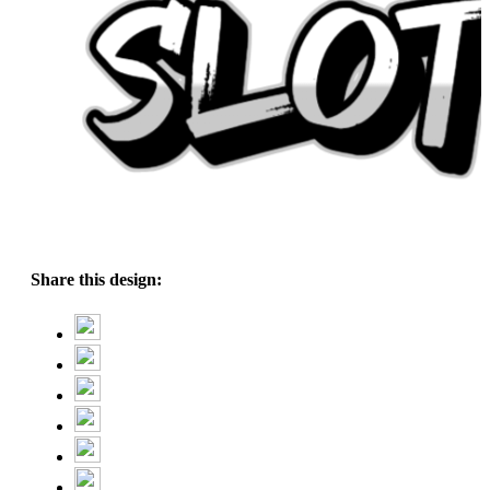
Share this design: