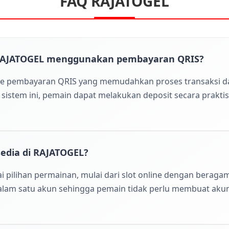
FAQ RAJATOGEL
 RAJATOGEL menggunakan pembayaran QRIS?
pembayaran QRIS yang memudahkan proses transaksi dari 
sistem ini, pemain dapat melakukan deposit secara prakt
sedia di RAJATOGEL?
pilihan permainan, mulai dari slot online dengan berag
dalam satu akun sehingga pemain tidak perlu membuat aku