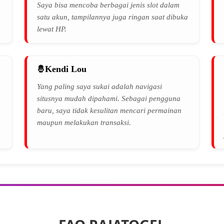
Saya bisa mencoba berbagai jenis slot dalam
satu akun, tampilannya juga ringan saat dibuka
lewat HP.
Kendi Lou
Yang paling saya sukai adalah navigasi
situsnya mudah dipahami. Sebagai pengguna
baru, saya tidak kesulitan mencari permainan
maupun melakukan transaksi.