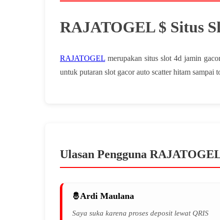
RAJATOGEL $ Situs Slo
RAJATOGEL
merupakan situs slot 4d jamin gacor
untuk putaran slot gacor auto scatter hitam sampai t
Ulasan Pengguna RAJATOGE
Ardi Maulana
Saya suka karena proses deposit lewat QRIS