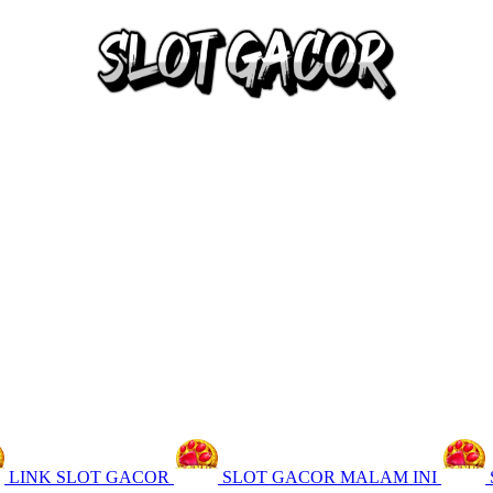
LINK SLOT GACOR
SLOT GACOR MALAM INI