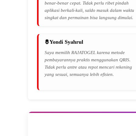
benar-benar cepat. Tidak perlu ribet pindah
aplikasi berkali-kali, saldo masuk dalam waktu
singkat dan permainan bisa langsung dimulai.
Yondi Syahrul
Saya memilih RAJATOGEL karena metode
pembayarannya praktis menggunakan QRIS.
Tidak perlu antre atau repot mencari rekening
yang sesuai, semuanya lebih efisien.