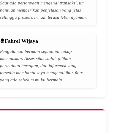
Saat ada pertanyaan mengenai transaksi, tim
bantuan memberikan penjelasan yang jelas
sehingga proses bermain terasa lebih nyaman.
Fahrel Wijaya
Pengalaman bermain sejauh ini cukup
memuaskan. Akses situs stabil, pilihan
permainan beragam, dan informasi yang
tersedia membantu saya mengenal fitur-fitur
yang ada sebelum mulai bermain.