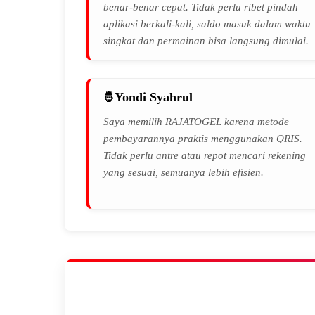
benar-benar cepat. Tidak perlu ribet pindah
aplikasi berkali-kali, saldo masuk dalam waktu
singkat dan permainan bisa langsung dimulai.
Yondi Syahrul
Saya memilih RAJATOGEL karena metode
pembayarannya praktis menggunakan QRIS.
Tidak perlu antre atau repot mencari rekening
yang sesuai, semuanya lebih efisien.