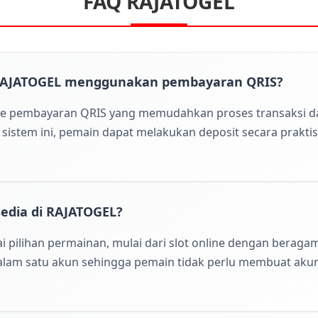
FAQ RAJATOGEL
 RAJATOGEL menggunakan pembayaran QRIS?
pembayaran QRIS yang memudahkan proses transaksi dari 
sistem ini, pemain dapat melakukan deposit secara prakt
sedia di RAJATOGEL?
pilihan permainan, mulai dari slot online dengan berag
dalam satu akun sehingga pemain tidak perlu membuat aku