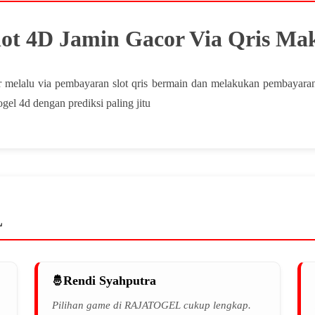
t 4D Jamin Gacor Via Qris Mak
 melalu via pembayaran slot qris bermain dan melakukan pembayaran m
ogel 4d dengan prediksi paling jitu
L
Rendi Syahputra
Pilihan game di RAJATOGEL cukup lengkap.