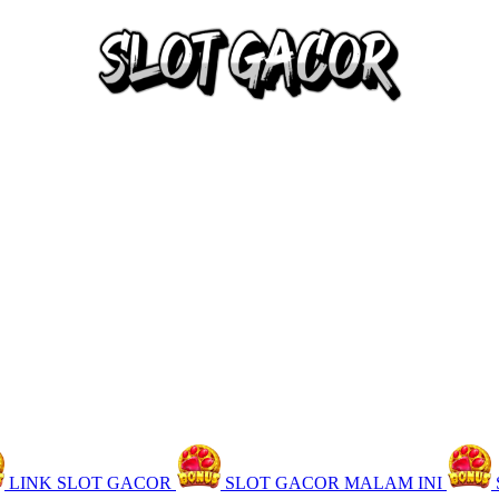
LINK SLOT GACOR
SLOT GACOR MALAM INI