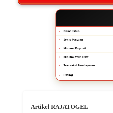
Nama Situs
Jenis Pasaran
Minimal Deposit
Minimal Withdraw
Transaksi Pembayaran
Rating
Artikel RAJATOGEL