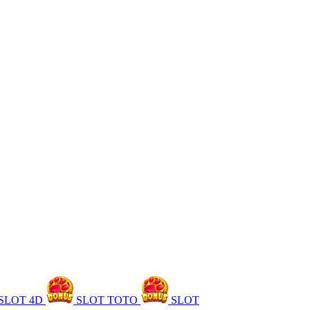
SLOT 4D
SLOT TOTO
SLOT