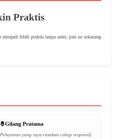
in Praktis
enjadi lebih praktis tanpa antri, join us sekarang
Gilang Pratama
Pelayanan yang saya rasakan cukup responsif.