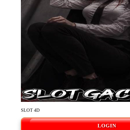
SLOT 4D
LOGIN