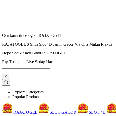
Cari kami di Google : RAJATOGEL
RAJATOGEL $ Situs Slot 4D Jamin Gacor Via Qris Makin Praktis
Depo Sedikit Jadi Bukit RAJATOGEL
Rtp Terupdate Live Setiap Hari
Explore Categories
Popular Products
RAJATOGEL
SLOT GACOR
SLOT 4D