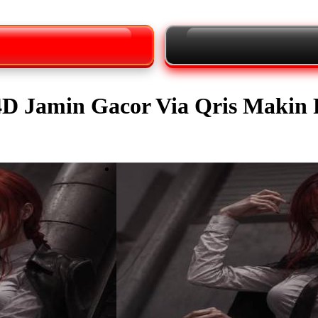
D Jamin Gacor Via Qris Makin 