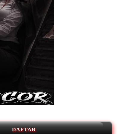
DAFTAR