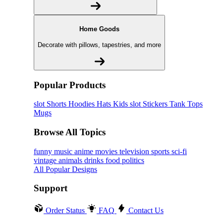
Home Goods
Decorate with pillows, tapestries, and more
Popular Products
slot
Shorts
Hoodies
Hats
Kids slot
Stickers
Tank Tops
Mugs
Browse All Topics
funny
music
anime
movies
television
sports
sci-fi
vintage
animals
drinks
food
politics
All Popular Designs
Support
Order Status
FAQ
Contact Us