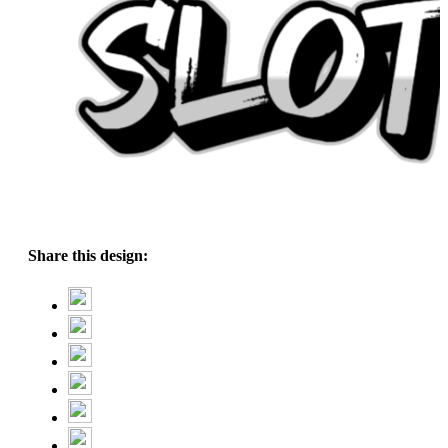
Share this design: