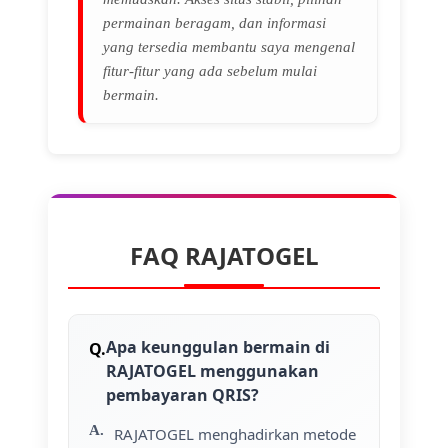
permainan beragam, dan informasi
yang tersedia membantu saya mengenal
fitur-fitur yang ada sebelum mulai
bermain.
FAQ RAJATOGEL
Apa keunggulan bermain di
RAJATOGEL menggunakan
pembayaran QRIS?
RAJATOGEL menghadirkan metode