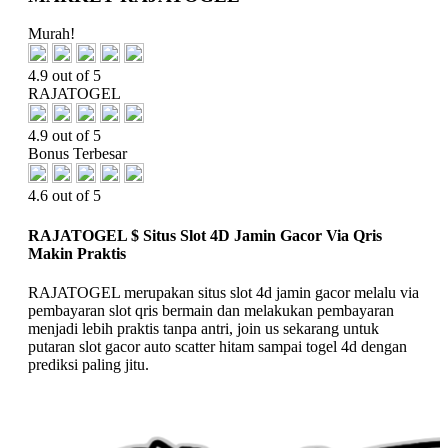
Murah!
4.9 out of 5
RAJATOGEL
4.9 out of 5
Bonus Terbesar
4.6 out of 5
RAJATOGEL $ Situs Slot 4D Jamin Gacor Via Qris
Makin Praktis
RAJATOGEL merupakan situs slot 4d jamin gacor melalu via
pembayaran slot qris bermain dan melakukan pembayaran
menjadi lebih praktis tanpa antri, join us sekarang untuk
putaran slot gacor auto scatter hitam sampai togel 4d dengan
prediksi paling jitu.