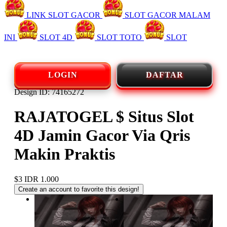
LINK SLOT GACOR
SLOT GACOR MALAM
INI
SLOT 4D
SLOT TOTO
SLOT
LOGIN
DAFTAR
Design ID: 74165272
RAJATOGEL $ Situs Slot
4D Jamin Gacor Via Qris
Makin Praktis
$3
IDR 1.000
Create an account to favorite this design!