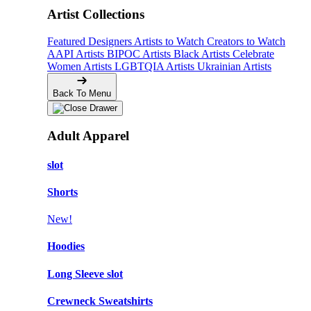
Artist Collections
Featured Designers
Artists to Watch
Creators to Watch
AAPI Artists
BIPOC Artists
Black Artists
Celebrate
Women Artists
LGBTQIA Artists
Ukrainian Artists
Back To Menu
Adult Apparel
slot
Shorts
New!
Hoodies
Long Sleeve slot
Crewneck Sweatshirts