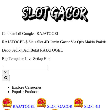
Cari kami di Google : RAJATOGEL
RAJATOGEL $ Situs Slot 4D Jamin Gacor Via Qris Makin Praktis
Depo Sedikit Jadi Bukit RAJATOGEL
Rtp Terupdate Live Setiap Hari
Explore Categories
Popular Products
RAJATOGEL
SLOT GACOR
SLOT 4D