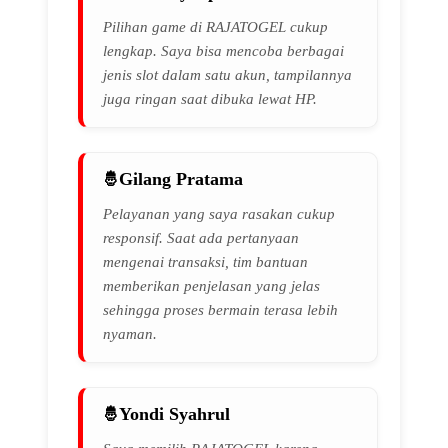
Pilihan game di RAJATOGEL cukup
lengkap. Saya bisa mencoba berbagai
jenis slot dalam satu akun, tampilannya
juga ringan saat dibuka lewat HP.
Gilang Pratama
Pelayanan yang saya rasakan cukup
responsif. Saat ada pertanyaan
mengenai transaksi, tim bantuan
memberikan penjelasan yang jelas
sehingga proses bermain terasa lebih
nyaman.
Yondi Syahrul