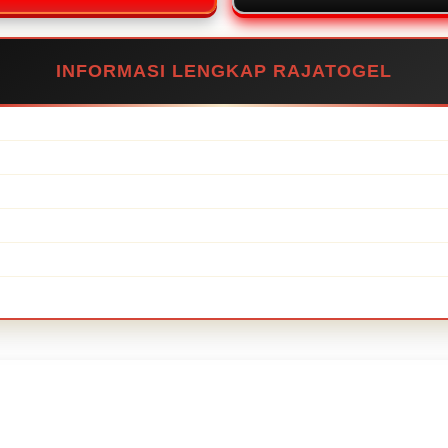
INFORMASI LENGKAP RAJATOGEL