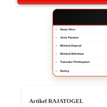
Nama Situs
Jenis Pasaran
Minimal Deposit
Minimal Withdraw
Transaksi Pembayaran
Rating
Artikel RAJATOGEL