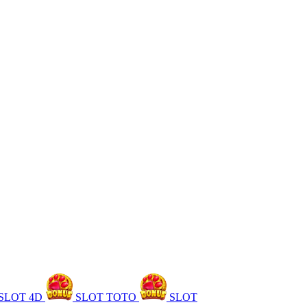
SLOT 4D
SLOT TOTO
SLOT