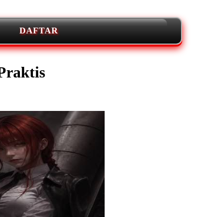
DAFTAR
Praktis