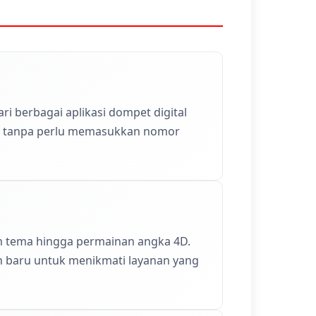
berbagai aplikasi dompet digital
is tanpa perlu memasukkan nomor
am tema hingga permainan angka 4D.
n baru untuk menikmati layanan yang