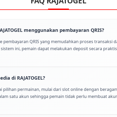
FAQ RAJATOGEL
 RAJATOGEL menggunakan pembayaran QRIS?
pembayaran QRIS yang memudahkan proses transaksi dari 
sistem ini, pemain dapat melakukan deposit secara prakt
sedia di RAJATOGEL?
pilihan permainan, mulai dari slot online dengan berag
dalam satu akun sehingga pemain tidak perlu membuat aku