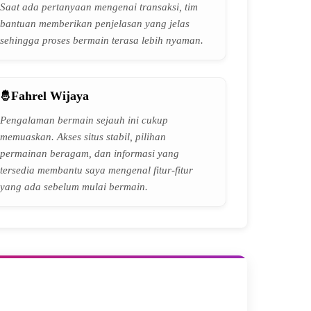
Saat ada pertanyaan mengenai transaksi, tim
bantuan memberikan penjelasan yang jelas
sehingga proses bermain terasa lebih nyaman.
Fahrel Wijaya
Pengalaman bermain sejauh ini cukup
memuaskan. Akses situs stabil, pilihan
permainan beragam, dan informasi yang
tersedia membantu saya mengenal fitur-fitur
yang ada sebelum mulai bermain.