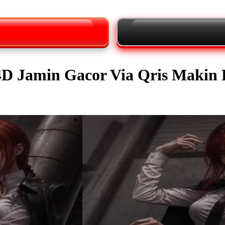
D Jamin Gacor Via Qris Makin 