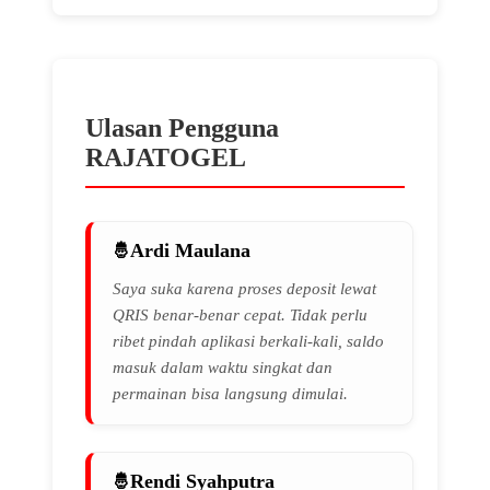
Ulasan Pengguna
RAJATOGEL
Ardi Maulana
Saya suka karena proses deposit lewat
QRIS benar-benar cepat. Tidak perlu
ribet pindah aplikasi berkali-kali, saldo
masuk dalam waktu singkat dan
permainan bisa langsung dimulai.
Rendi Syahputra