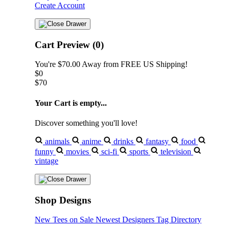
Create Account
Cart Preview (0)
You're
$70.00
Away from
FREE US Shipping!
$0
$70
Your Cart is empty...
Discover something you'll love!
animals
anime
drinks
fantasy
food
funny
movies
sci-fi
sports
television
vintage
Shop Designs
New Tees on Sale
Newest Designers
Tag Directory