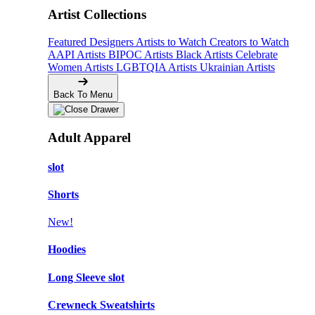
Artist Collections
Featured Designers
Artists to Watch
Creators to Watch
AAPI Artists
BIPOC Artists
Black Artists
Celebrate
Women Artists
LGBTQIA Artists
Ukrainian Artists
Back To Menu
Adult Apparel
slot
Shorts
New!
Hoodies
Long Sleeve slot
Crewneck Sweatshirts