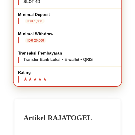
SLOT 4D
Minimal Deposit
IDR 1,000
Minimal Withdraw
IDR 20,000
Transaksi Pembayaran
Transfer Bank Lokal • E-wallet • QRIS
Rating
Artikel RAJATOGEL