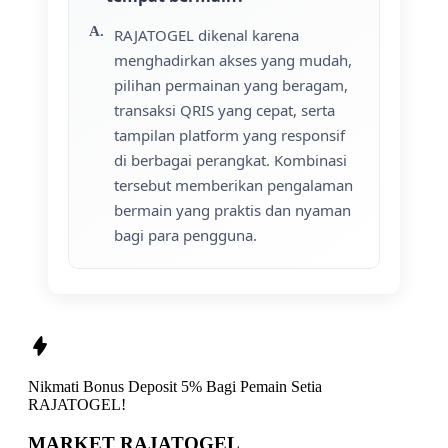
RAJATOGEL dikenal karena
menghadirkan akses yang mudah,
pilihan permainan yang beragam,
transaksi QRIS yang cepat, serta
tampilan platform yang responsif
di berbagai perangkat. Kombinasi
tersebut memberikan pengalaman
bermain yang praktis dan nyaman
bagi para pengguna.
Nikmati
Bonus Deposit 5%
Bagi Pemain Setia
RAJATOGEL!
MARKET RAJATOGEL