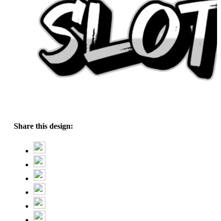
Share this design: