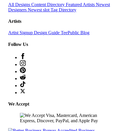
All Designs
Content Directory
Featured Artists
Newest
Designers
Newest slot
Tag Directory
Artists
Artist Signup
Design Guide
TeePublic Blog
Follow Us
We Accept