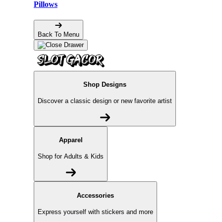
Pillows
Back To Menu
Shop Designs
Discover a classic design or new favorite artist
Apparel
Shop for Adults & Kids
Accessories
Express yourself with stickers and more