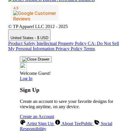
© TP Apparel LLC 2012 - 2025
United States - $ USD
Product Safety
Intellectual Property Policy
CA: Do Not Sell
My Personal Information
Privacy Policy
Terms
Welcome Guest!
Log In
Sign Up
Create an account to save your favorite designs for
viewing anytime, on any device.
Create an Account
Artist Sign Up
About TeePublic
Social
Responsibility