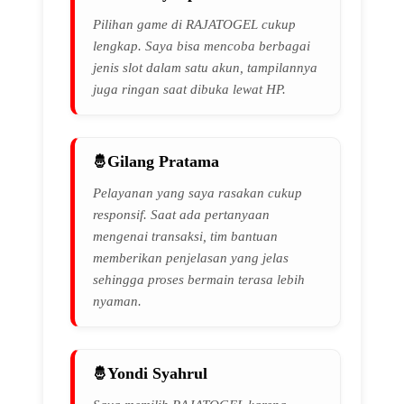
Pilihan game di RAJATOGEL cukup
lengkap. Saya bisa mencoba berbagai
jenis slot dalam satu akun, tampilannya
juga ringan saat dibuka lewat HP.
Gilang Pratama
Pelayanan yang saya rasakan cukup
responsif. Saat ada pertanyaan
mengenai transaksi, tim bantuan
memberikan penjelasan yang jelas
sehingga proses bermain terasa lebih
nyaman.
Yondi Syahrul