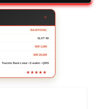
RAJATOGEL
SLOT 4D
IDR 1,000
IDR 20,000
Transfer Bank Lokal • E-wallet • QRIS