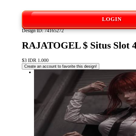
LOGIN
Design ID: 74165272
RAJATOGEL $ Situs Slot 4
$3
IDR 1.000
Create an account to favorite this design!