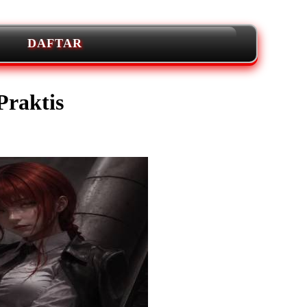
DAFTAR
Praktis