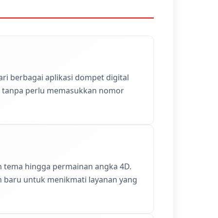
berbagai aplikasi dompet digital
is tanpa perlu memasukkan nomor
am tema hingga permainan angka 4D.
n baru untuk menikmati layanan yang