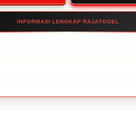
INFORMASI LENGKAP RAJATOGEL