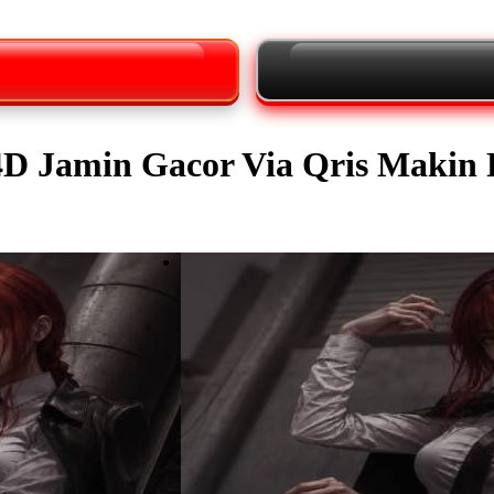
D Jamin Gacor Via Qris Makin 