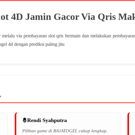
t 4D Jamin Gacor Via Qris Mak
 melalu via pembayaran slot qris bermain dan melakukan pembayaran m
ogel 4d dengan prediksi paling jitu
L
Rendi Syahputra
Pilihan game di RAJATOGEL cukup lengkap.