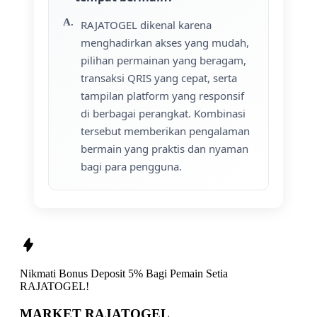
RAJATOGEL dikenal karena
menghadirkan akses yang mudah,
pilihan permainan yang beragam,
transaksi QRIS yang cepat, serta
tampilan platform yang responsif
di berbagai perangkat. Kombinasi
tersebut memberikan pengalaman
bermain yang praktis dan nyaman
bagi para pengguna.
Nikmati
Bonus Deposit 5%
Bagi Pemain Setia
RAJATOGEL!
MARKET RAJATOGEL