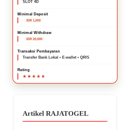
SLOT 4D
Minimal Deposit
IDR 1,000
Minimal Withdraw
IDR 20,000
Transaksi Pembayaran
Transfer Bank Lokal • E-wallet • QRIS
Rating
Artikel RAJATOGEL