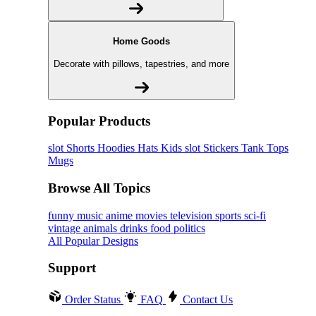
Home Goods
Decorate with pillows, tapestries, and more
Popular Products
slot
Shorts
Hoodies
Hats
Kids slot
Stickers
Tank Tops
Mugs
Browse All Topics
funny
music
anime
movies
television
sports
sci-fi
vintage
animals
drinks
food
politics
All Popular Designs
Support
Order Status
FAQ
Contact Us