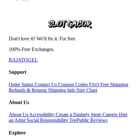
Don't love it? We'll fix it. For free.
100% Free Exchanges.
RAJATOGEL
Support
Order Status
Contact Us
Coupon Codes
FAQ
Free Shipping
Refunds & Returns
Shipping Info
Size Chart
About Us
About Us
Accessibility
Create a Dashery Store
Careers
Hire
an Artist
Social Responsibility
TeePublic Reviews
Explore