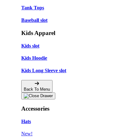
Tank Tops
Baseball slot
Kids Apparel
Kids slot
Kids Hoodie
Kids Long Sleeve slot
Back To Menu
Accessories
Hats
New!