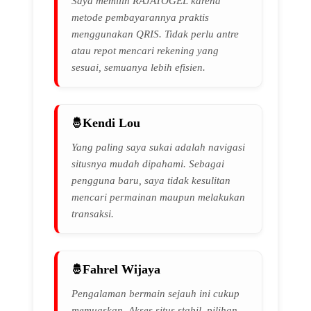
Saya memilih RAJATOGEL karena
metode pembayarannya praktis
menggunakan QRIS. Tidak perlu antre
atau repot mencari rekening yang
sesuai, semuanya lebih efisien.
Kendi Lou
Yang paling saya sukai adalah navigasi
situsnya mudah dipahami. Sebagai
pengguna baru, saya tidak kesulitan
mencari permainan maupun melakukan
transaksi.
Fahrel Wijaya
Pengalaman bermain sejauh ini cukup
memuaskan. Akses situs stabil, pilihan