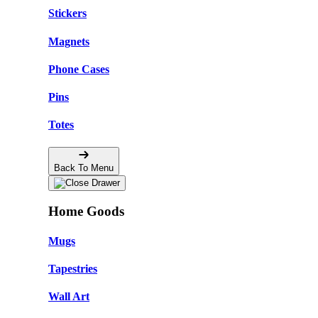
Stickers
Magnets
Phone Cases
Pins
Totes
Back To Menu
Home Goods
Mugs
Tapestries
Wall Art