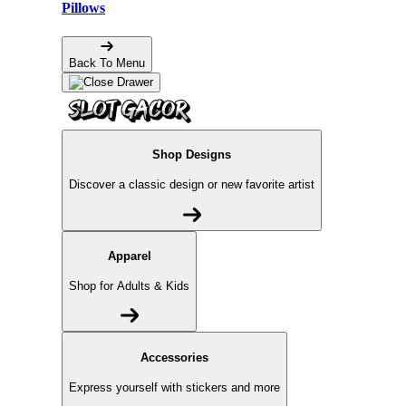
Pillows
Back To Menu
Shop Designs
Discover a classic design or new favorite artist
Apparel
Shop for Adults & Kids
Accessories
Express yourself with stickers and more