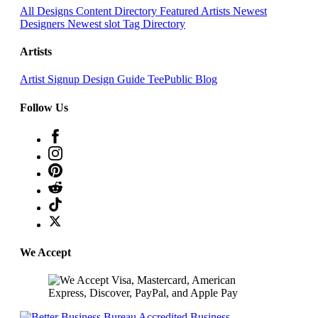
All Designs
Content Directory
Featured Artists
Newest
Designers
Newest slot
Tag Directory
Artists
Artist Signup
Design Guide
TeePublic Blog
Follow Us
We Accept