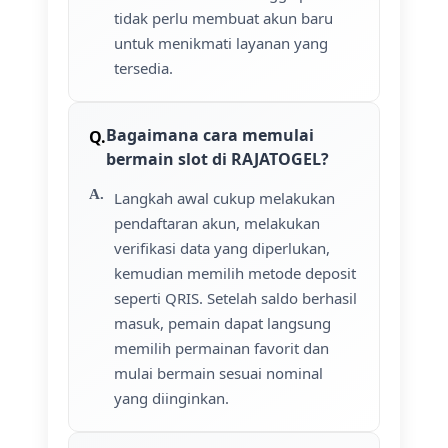
tidak perlu membuat akun baru
untuk menikmati layanan yang
tersedia.
Bagaimana cara memulai
bermain slot di RAJATOGEL?
Langkah awal cukup melakukan
pendaftaran akun, melakukan
verifikasi data yang diperlukan,
kemudian memilih metode deposit
seperti QRIS. Setelah saldo berhasil
masuk, pemain dapat langsung
memilih permainan favorit dan
mulai bermain sesuai nominal
yang diinginkan.