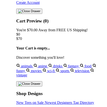
Create Account
Cart Preview (0)
You're
$70.00
Away from
FREE US Shipping!
$0
$70
Your Cart is empty...
Discover something you'll love!
animals
anime
drinks
fantasy
food
funny
movies
sci-fi
sports
television
vintage
Shop Designs
New Tees on Sale
Newest Designers
Tag Directory