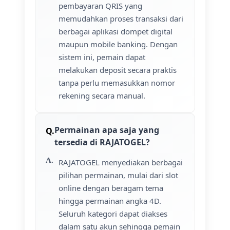
pembayaran QRIS yang
memudahkan proses transaksi dari
berbagai aplikasi dompet digital
maupun mobile banking. Dengan
sistem ini, pemain dapat
melakukan deposit secara praktis
tanpa perlu memasukkan nomor
rekening secara manual.
Permainan apa saja yang
tersedia di RAJATOGEL?
RAJATOGEL menyediakan berbagai
pilihan permainan, mulai dari slot
online dengan beragam tema
hingga permainan angka 4D.
Seluruh kategori dapat diakses
dalam satu akun sehingga pemain