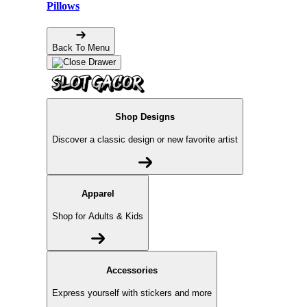
Pillows
Back To Menu
Shop Designs
Discover a classic design or new favorite artist
Apparel
Shop for Adults & Kids
Accessories
Express yourself with stickers and more