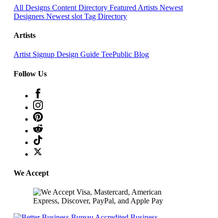
All Designs
Content Directory
Featured Artists
Newest
Designers
Newest slot
Tag Directory
Artists
Artist Signup
Design Guide
TeePublic Blog
Follow Us
We Accept