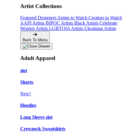
Artist Collections
Featured Designers
Artists to Watch
Creators to Watch
AAPI Artists
BIPOC Artists
Black Artists
Celebrate
Women Artists
LGBTQIA Artists
Ukrainian Artists
Back To Menu
Adult Apparel
slot
Shorts
New!
Hoodies
Long Sleeve slot
Crewneck Sweatshirts