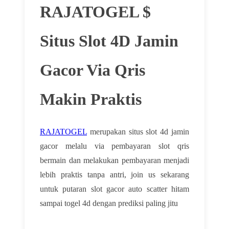
RAJATOGEL $
Situs Slot 4D Jamin
Gacor Via Qris
Makin Praktis
RAJATOGEL
merupakan situs slot 4d jamin
gacor melalu via pembayaran slot qris
bermain dan melakukan pembayaran menjadi
lebih praktis tanpa antri, join us sekarang
untuk putaran slot gacor auto scatter hitam
sampai togel 4d dengan prediksi paling jitu