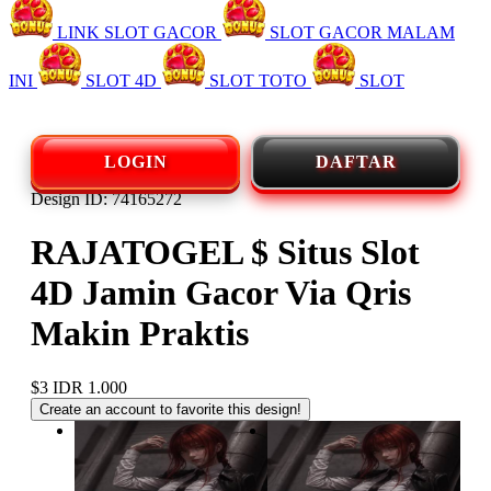
LINK SLOT GACOR
SLOT GACOR MALAM
INI
SLOT 4D
SLOT TOTO
SLOT
LOGIN
DAFTAR
Design ID: 74165272
RAJATOGEL $ Situs Slot
4D Jamin Gacor Via Qris
Makin Praktis
$3
IDR 1.000
Create an account to favorite this design!