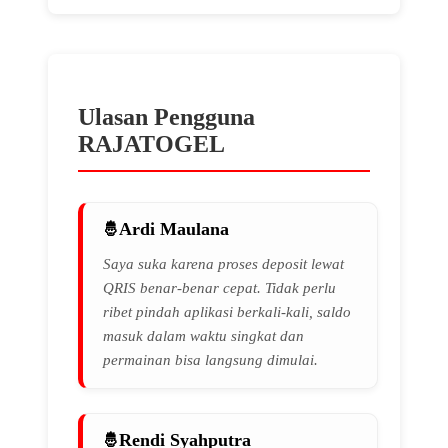
Ulasan Pengguna
RAJATOGEL
Ardi Maulana
Saya suka karena proses deposit lewat
QRIS benar-benar cepat. Tidak perlu
ribet pindah aplikasi berkali-kali, saldo
masuk dalam waktu singkat dan
permainan bisa langsung dimulai.
Rendi Syahputra