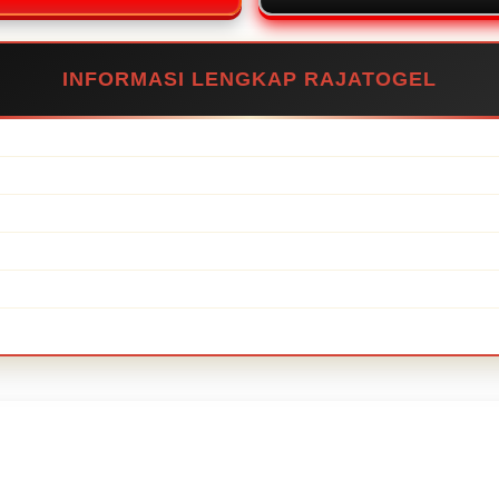
INFORMASI LENGKAP RAJATOGEL