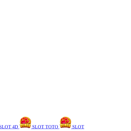
SLOT 4D
SLOT TOTO
SLOT