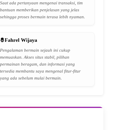
Saat ada pertanyaan mengenai transaksi, tim
bantuan memberikan penjelasan yang jelas
sehingga proses bermain terasa lebih nyaman.
Fahrel Wijaya
Pengalaman bermain sejauh ini cukup
memuaskan. Akses situs stabil, pilihan
permainan beragam, dan informasi yang
tersedia membantu saya mengenal fitur-fitur
yang ada sebelum mulai bermain.