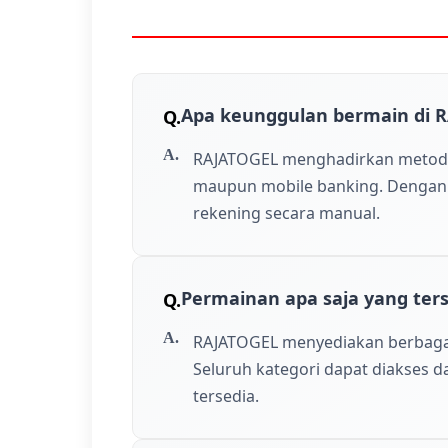
Apa keunggulan bermain di
RAJATOGEL menghadirkan metode 
maupun mobile banking. Dengan 
rekening secara manual.
Permainan apa saja yang ter
RAJATOGEL menyediakan berbagai 
Seluruh kategori dapat diakses 
tersedia.