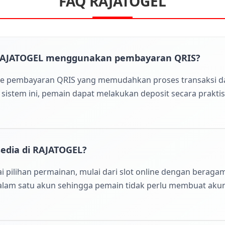
FAQ RAJATOGEL
 RAJATOGEL menggunakan pembayaran QRIS?
pembayaran QRIS yang memudahkan proses transaksi dari 
sistem ini, pemain dapat melakukan deposit secara prakt
sedia di RAJATOGEL?
pilihan permainan, mulai dari slot online dengan berag
dalam satu akun sehingga pemain tidak perlu membuat aku