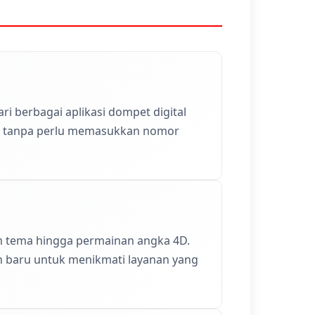
berbagai aplikasi dompet digital
is tanpa perlu memasukkan nomor
am tema hingga permainan angka 4D.
n baru untuk menikmati layanan yang