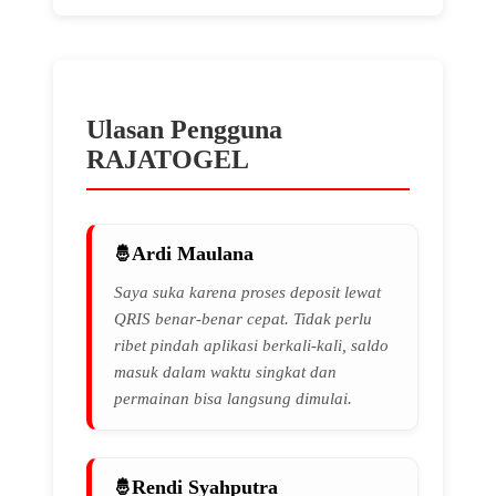
Ulasan Pengguna
RAJATOGEL
Ardi Maulana
Saya suka karena proses deposit lewat
QRIS benar-benar cepat. Tidak perlu
ribet pindah aplikasi berkali-kali, saldo
masuk dalam waktu singkat dan
permainan bisa langsung dimulai.
Rendi Syahputra