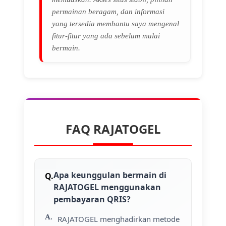
permainan beragam, dan informasi
yang tersedia membantu saya mengenal
fitur-fitur yang ada sebelum mulai
bermain.
FAQ RAJATOGEL
Apa keunggulan bermain di
RAJATOGEL menggunakan
pembayaran QRIS?
RAJATOGEL menghadirkan metode