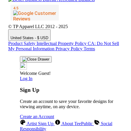
© TP Apparel LLC 2012 - 2025
United States - $ USD
Product Safety
Intellectual Property Policy
CA: Do Not Sell
My Personal Information
Privacy Policy
Terms
Welcome Guest!
Log In
Sign Up
Create an account to save your favorite designs for
viewing anytime, on any device.
Create an Account
Artist Sign Up
About TeePublic
Social
Responsibility