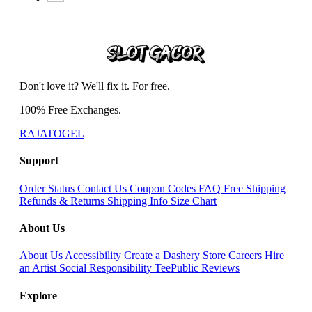
Don't love it? We'll fix it. For free.
100% Free Exchanges.
RAJATOGEL
Support
Order Status
Contact Us
Coupon Codes
FAQ
Free Shipping
Refunds & Returns
Shipping Info
Size Chart
About Us
About Us
Accessibility
Create a Dashery Store
Careers
Hire
an Artist
Social Responsibility
TeePublic Reviews
Explore