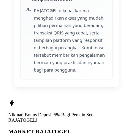
RAJATOGEL dikenal karena
menghadirkan akses yang mudah,
pilihan permainan yang beragam,
transaksi QRIS yang cepat, serta
tampilan platform yang responsif
di berbagai perangkat. Kombinasi
tersebut memberikan pengalaman
bermain yang praktis dan nyaman
bagi para pengguna.
Nikmati
Bonus Deposit 5%
Bagi Pemain Setia
RAJATOGEL!
MARKET RAJATOGEL