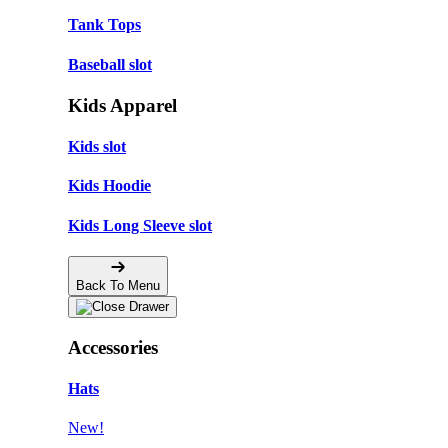
Tank Tops
Baseball slot
Kids Apparel
Kids slot
Kids Hoodie
Kids Long Sleeve slot
Back To Menu
Accessories
Hats
New!