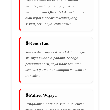
Saya memilih RAJATOGEL karena
metode pembayarannya praktis
menggunakan QRIS. Tidak perlu antre
atau repot mencari rekening yang
sesuai, semuanya lebih efisien.
Kendi Lou
Yang paling saya sukai adalah navigasi
situsnya mudah dipahami. Sebagai
pengguna baru, saya tidak kesulitan
mencari permainan maupun melakukan
transaksi.
Fahrel Wijaya
Pengalaman bermain sejauh ini cukup
memuaskan. Akses situs stabil, pilihan