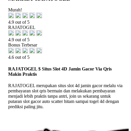
Murah!
4.9 out of 5
RAJATOGEL
4.9 out of 5
Bonus Terbesar
4.6 out of 5
RAJATOGEL $ Situs Slot 4D Jamin Gacor Via Qris
Makin Praktis
RAJATOGEL merupakan situs slot 4d jamin gacor melalu via
pembayaran slot qris bermain dan melakukan pembayaran
menjadi lebih praktis tanpa antri, join us sekarang untuk
putaran slot gacor auto scatter hitam sampai togel 4d dengan
prediksi paling jitu.