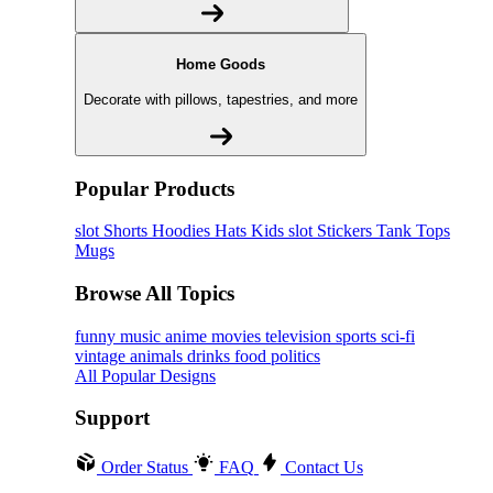
Home Goods
Decorate with pillows, tapestries, and more
Popular Products
slot
Shorts
Hoodies
Hats
Kids slot
Stickers
Tank Tops
Mugs
Browse All Topics
funny
music
anime
movies
television
sports
sci-fi
vintage
animals
drinks
food
politics
All Popular Designs
Support
Order Status
FAQ
Contact Us