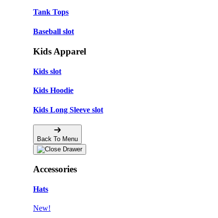
Tank Tops
Baseball slot
Kids Apparel
Kids slot
Kids Hoodie
Kids Long Sleeve slot
Back To Menu
Accessories
Hats
New!