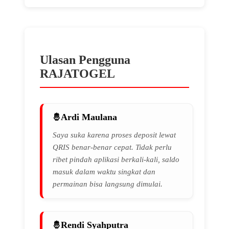
Ulasan Pengguna
RAJATOGEL
Ardi Maulana
Saya suka karena proses deposit lewat
QRIS benar-benar cepat. Tidak perlu
ribet pindah aplikasi berkali-kali, saldo
masuk dalam waktu singkat dan
permainan bisa langsung dimulai.
Rendi Syahputra