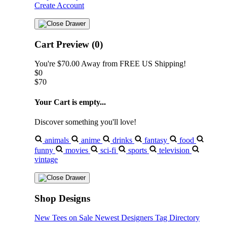
Create Account
Cart Preview (0)
You're
$70.00
Away from
FREE US Shipping!
$0
$70
Your Cart is empty...
Discover something you'll love!
animals
anime
drinks
fantasy
food
funny
movies
sci-fi
sports
television
vintage
Shop Designs
New Tees on Sale
Newest Designers
Tag Directory