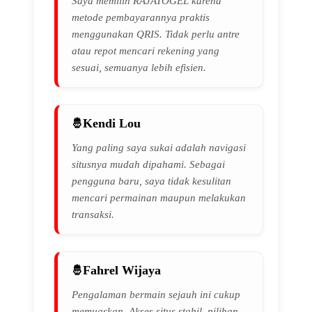
Saya memilih RAJATOGEL karena
metode pembayarannya praktis
menggunakan QRIS. Tidak perlu antre
atau repot mencari rekening yang
sesuai, semuanya lebih efisien.
Kendi Lou
Yang paling saya sukai adalah navigasi
situsnya mudah dipahami. Sebagai
pengguna baru, saya tidak kesulitan
mencari permainan maupun melakukan
transaksi.
Fahrel Wijaya
Pengalaman bermain sejauh ini cukup
memuaskan. Akses situs stabil, pilihan