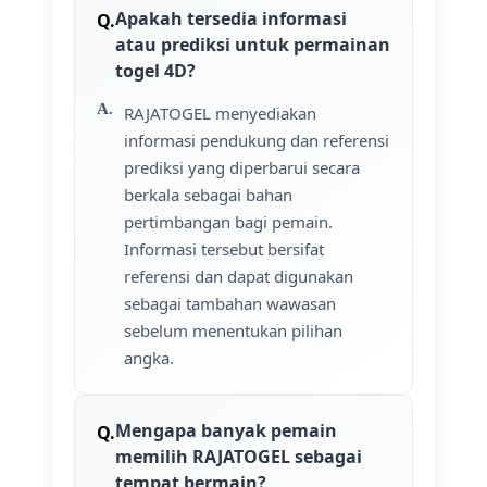
Apakah tersedia informasi
atau prediksi untuk permainan
togel 4D?
RAJATOGEL menyediakan
informasi pendukung dan referensi
prediksi yang diperbarui secara
berkala sebagai bahan
pertimbangan bagi pemain.
Informasi tersebut bersifat
referensi dan dapat digunakan
sebagai tambahan wawasan
sebelum menentukan pilihan
angka.
Mengapa banyak pemain
memilih RAJATOGEL sebagai
tempat bermain?