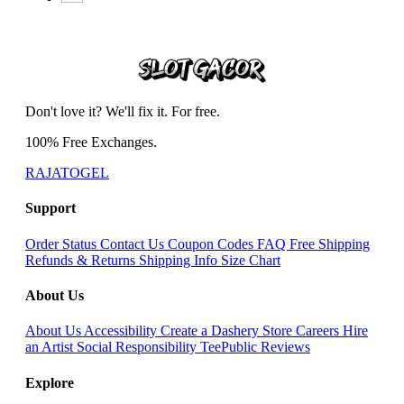
Don't love it? We'll fix it. For free.
100% Free Exchanges.
RAJATOGEL
Support
Order Status
Contact Us
Coupon Codes
FAQ
Free Shipping
Refunds & Returns
Shipping Info
Size Chart
About Us
About Us
Accessibility
Create a Dashery Store
Careers
Hire
an Artist
Social Responsibility
TeePublic Reviews
Explore