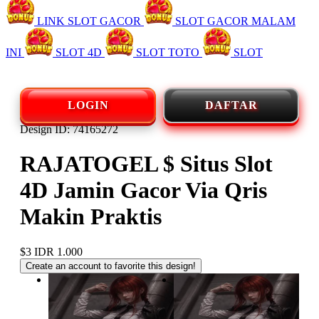
LINK SLOT GACOR
SLOT GACOR MALAM
INI
SLOT 4D
SLOT TOTO
SLOT
LOGIN
DAFTAR
Design ID: 74165272
RAJATOGEL $ Situs Slot
4D Jamin Gacor Via Qris
Makin Praktis
$3
IDR 1.000
Create an account to favorite this design!