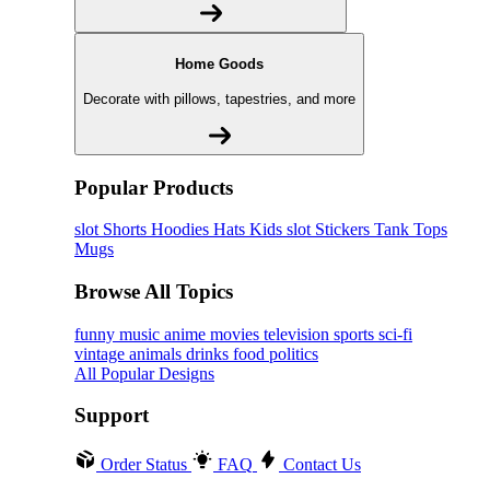
Home Goods
Decorate with pillows, tapestries, and more
Popular Products
slot
Shorts
Hoodies
Hats
Kids slot
Stickers
Tank Tops
Mugs
Browse All Topics
funny
music
anime
movies
television
sports
sci-fi
vintage
animals
drinks
food
politics
All Popular Designs
Support
Order Status
FAQ
Contact Us