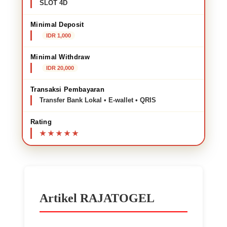
SLOT 4D
Minimal Deposit
IDR 1,000
Minimal Withdraw
IDR 20,000
Transaksi Pembayaran
Transfer Bank Lokal • E-wallet • QRIS
Rating
Artikel RAJATOGEL