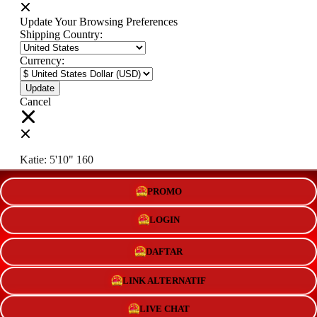
Update Your Browsing Preferences
Shipping Country:
Currency:
Cancel
Katie:
5'10"
160
PROMO
Select your person:
Male
Female
LOGIN
Height
Short
Med
Tall
DAFTAR
Weight
Slim
Avg
Heavy
LINK ALTERNATIF
View Size Chart
LIVE CHAT