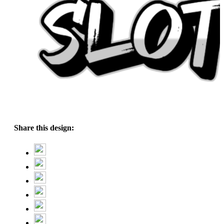
Share this design: