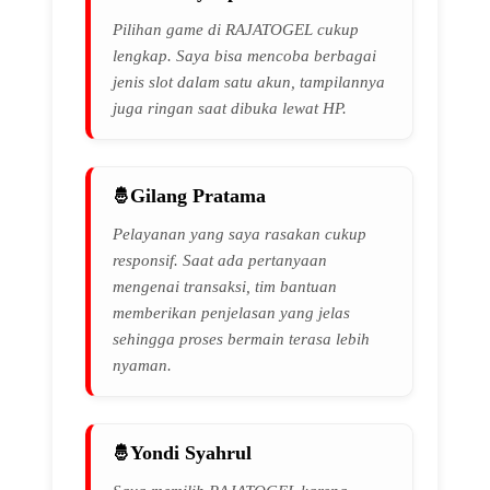
Pilihan game di RAJATOGEL cukup
lengkap. Saya bisa mencoba berbagai
jenis slot dalam satu akun, tampilannya
juga ringan saat dibuka lewat HP.
Gilang Pratama
Pelayanan yang saya rasakan cukup
responsif. Saat ada pertanyaan
mengenai transaksi, tim bantuan
memberikan penjelasan yang jelas
sehingga proses bermain terasa lebih
nyaman.
Yondi Syahrul