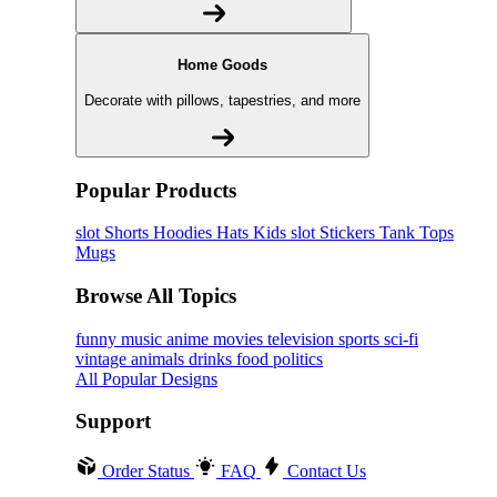
Home Goods
Decorate with pillows, tapestries, and more
Popular Products
slot
Shorts
Hoodies
Hats
Kids slot
Stickers
Tank Tops
Mugs
Browse All Topics
funny
music
anime
movies
television
sports
sci-fi
vintage
animals
drinks
food
politics
All Popular Designs
Support
Order Status
FAQ
Contact Us