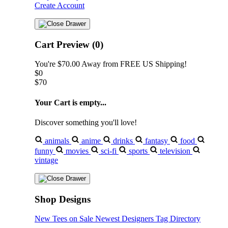
Create Account
Cart Preview (0)
You're
$70.00
Away from
FREE US Shipping!
$0
$70
Your Cart is empty...
Discover something you'll love!
animals
anime
drinks
fantasy
food
funny
movies
sci-fi
sports
television
vintage
Shop Designs
New Tees on Sale
Newest Designers
Tag Directory