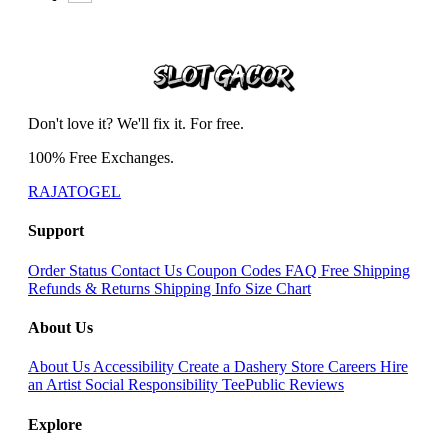
Don't love it? We'll fix it. For free.
100% Free Exchanges.
RAJATOGEL
Support
Order Status
Contact Us
Coupon Codes
FAQ
Free Shipping
Refunds & Returns
Shipping Info
Size Chart
About Us
About Us
Accessibility
Create a Dashery Store
Careers
Hire
an Artist
Social Responsibility
TeePublic Reviews
Explore