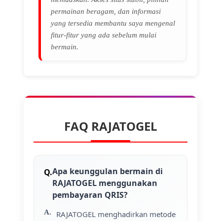
permainan beragam, dan informasi
yang tersedia membantu saya mengenal
fitur-fitur yang ada sebelum mulai
bermain.
FAQ RAJATOGEL
Apa keunggulan bermain di
RAJATOGEL menggunakan
pembayaran QRIS?
RAJATOGEL menghadirkan metode