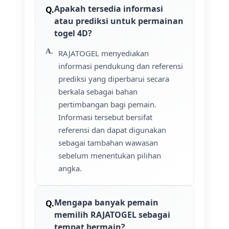
Apakah tersedia informasi
atau prediksi untuk permainan
togel 4D?
RAJATOGEL menyediakan
informasi pendukung dan referensi
prediksi yang diperbarui secara
berkala sebagai bahan
pertimbangan bagi pemain.
Informasi tersebut bersifat
referensi dan dapat digunakan
sebagai tambahan wawasan
sebelum menentukan pilihan
angka.
Mengapa banyak pemain
memilih RAJATOGEL sebagai
tempat bermain?