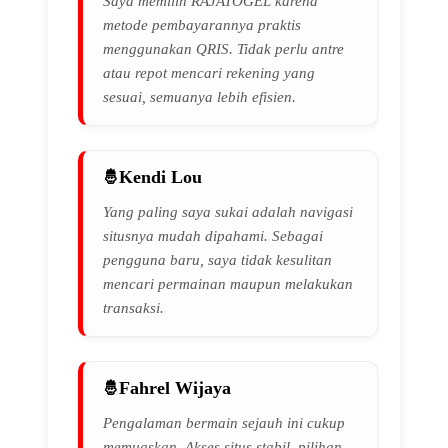
Saya memilih RAJATOGEL karena
metode pembayarannya praktis
menggunakan QRIS. Tidak perlu antre
atau repot mencari rekening yang
sesuai, semuanya lebih efisien.
Kendi Lou
Yang paling saya sukai adalah navigasi
situsnya mudah dipahami. Sebagai
pengguna baru, saya tidak kesulitan
mencari permainan maupun melakukan
transaksi.
Fahrel Wijaya
Pengalaman bermain sejauh ini cukup
memuaskan. Akses situs stabil, pilihan