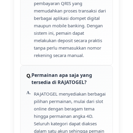
pembayaran QRIS yang
memudahkan proses transaksi dari
berbagai aplikasi dompet digital
maupun mobile banking. Dengan
sistem ini, pemain dapat
melakukan deposit secara praktis
tanpa perlu memasukkan nomor
rekening secara manual.
Permainan apa saja yang
tersedia di RAJATOGEL?
RAJATOGEL menyediakan berbagai
pilihan permainan, mulai dari slot
online dengan beragam tema
hingga permainan angka 4D.
Seluruh kategori dapat diakses
dalam satu akun sehingga pemain