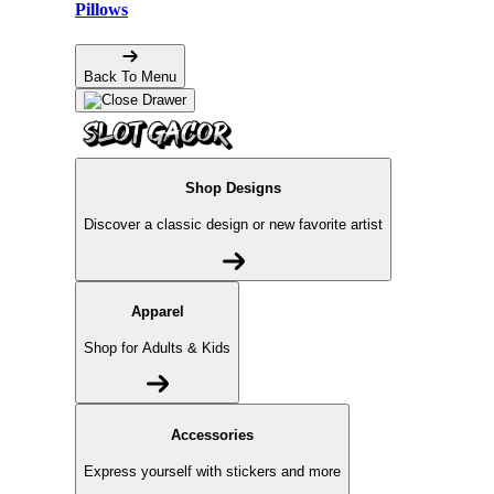
Pillows
Back To Menu
Shop Designs
Discover a classic design or new favorite artist
Apparel
Shop for Adults & Kids
Accessories
Express yourself with stickers and more