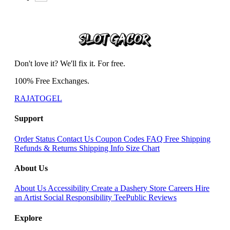
Don't love it? We'll fix it. For free.
100% Free Exchanges.
RAJATOGEL
Support
Order Status
Contact Us
Coupon Codes
FAQ
Free Shipping
Refunds & Returns
Shipping Info
Size Chart
About Us
About Us
Accessibility
Create a Dashery Store
Careers
Hire
an Artist
Social Responsibility
TeePublic Reviews
Explore